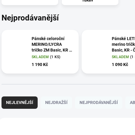
rukáv
Nejprodávanější
Pánské celoroční
Pánské LET
MERINO/LYCRA
merino trič
tričko ZM Basic, KR -
Basic, KR - 
Tmavě modré
SKLADEM
(1 KS)
SKLADEM
(1
1 190 Kč
1 090 Kč
Ř
a
NEJLEVNĚJŠÍ
NEJDRAŽŠÍ
NEJPRODÁVANĚJŠÍ
A
z
e
n
V
í
ý
p
p