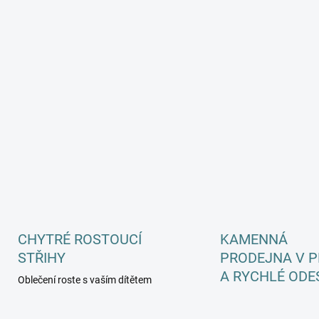
a
c
í
p
r
v
k
y
v
ý
p
i
s
u
CHYTRÉ ROSTOUCÍ
KAMENNÁ
STŘIHY
PRODEJNA V P
A RYCHLÉ ODE
Oblečení roste s vaším dítětem