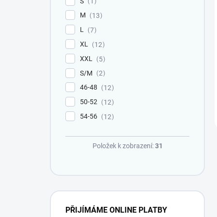
S
1
M
13
L
7
XL
12
XXL
5
S/M
2
46-48
12
50-52
12
54-56
12
Položek k zobrazení:
31
PŘIJÍMÁME ONLINE PLATBY