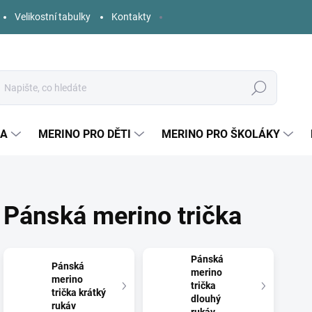
Velikostní tabulky
Kontakty
Hledat
KA
MERINO PRO DĚTI
MERINO PRO ŠKOLÁKY
Pánská merino trička
Pánská
Pánská
merino
merino
trička
trička krátký
dlouhý
rukáv