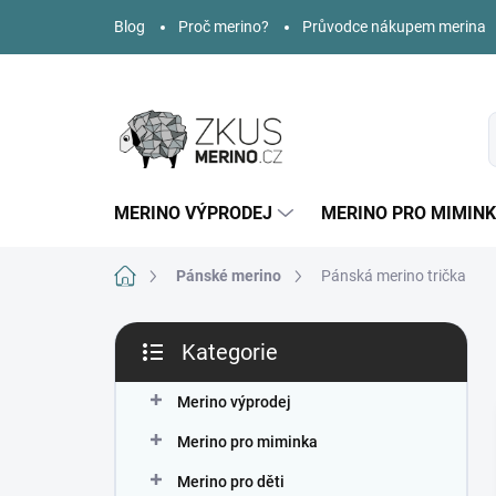
Přejít
Blog
Proč merino?
Průvodce nákupem merina
na
obsah
MERINO VÝPRODEJ
MERINO PRO MIMIN
Domů
Pánské merino
Pánská merino trička
P
Kategorie
o
Přeskočit
s
kategorie
t
Merino výprodej
r
Merino pro miminka
a
n
Merino pro děti