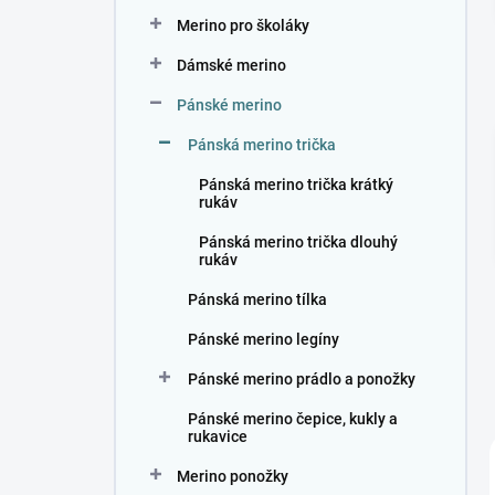
n
Merino pro školáky
í
p
Dámské merino
a
n
Pánské merino
e
Pánská merino trička
l
Pánská merino trička krátký
rukáv
Pánská merino trička dlouhý
rukáv
Pánská merino tílka
Pánské merino legíny
Pánské merino prádlo a ponožky
Pánské merino čepice, kukly a
rukavice
Merino ponožky