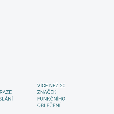
á
n
k
o
v
á
n
í
VÍCE NEŽ 20
RAZE
ZNAČEK
SLÁNÍ
FUNKČNÍHO
OBLEČENÍ