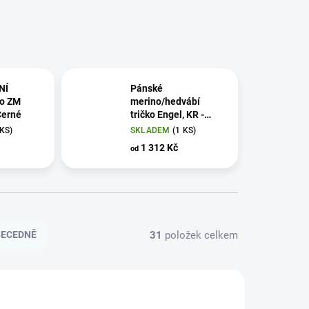
NÍ
Pánské
ko ZM
merino/hedvábí
Černé
tričko Engel, KR -
Černé
 KS)
SKLADEM
(1 KS)
1 312 Kč
od
31
položek celkem
BECEDNĚ