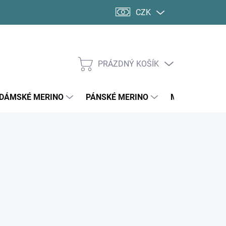
CZK
PRÁZDNÝ KOŠÍK
NÁKUPNÍ
KOŠÍK
DÁMSKÉ MERINO
PÁNSKÉ MERINO
MERINO PONO