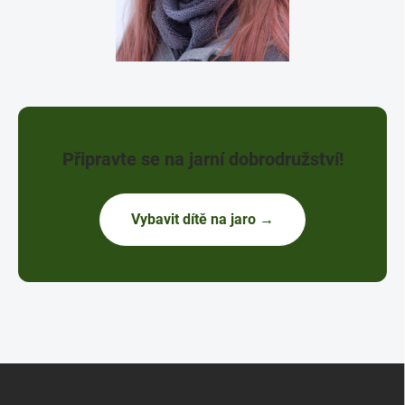
Připravte se na jarní dobrodružství!
Vybavit dítě na jaro →
Z
á