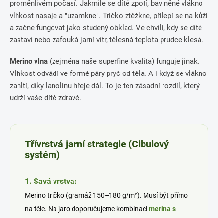
proměnlivém počasí. Jakmile se dítě zpotí, bavlněné vlákno
vlhkost nasaje a "uzamkne". Tričko ztěžkne, přilepí se na kůži
a začne fungovat jako studený obklad. Ve chvíli, kdy se dítě
zastaví nebo zafouká jarní vítr, tělesná teplota prudce klesá.
Merino vlna
(zejména naše superfine kvalita) funguje jinak.
Vlhkost odvádí ve formě páry pryč od těla. A i když se vlákno
zahltí, díky lanolinu hřeje dál. To je ten zásadní rozdíl, který
udrží vaše dítě zdravé.
Třívrstvá jarní strategie (Cibulový
systém)
1. Savá vrstva:
Merino tričko (gramáž 150–180 g/m²). Musí být přímo
na těle. Na jaro doporučujeme kombinaci
merina s