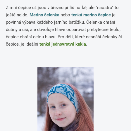
Zimní čepice už jsou v březnu příliš horké, ale "naostro" to
ještě nejde.
Merino čelenka
nebo
tenká merino čepice
je
povinná výbava každého jarního batůžku. Čelenka chrání
dutiny a uši, ale dovoluje hlavě odpařovat přebytečné teplo;
čepice chrání celou hlavu. Pro děti, které nesnáší čelenky či
čepice, je ideální
tenká jednovrstvá kukla
.