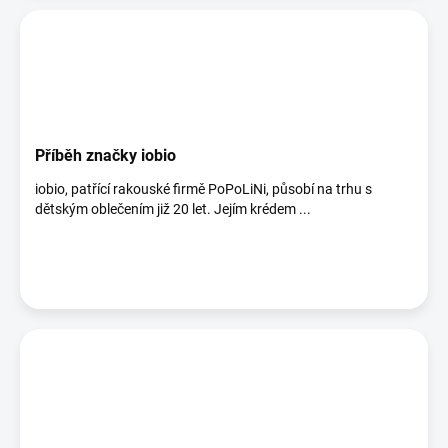
Příběh značky iobio
iobio, patřící rakouské firmě PoPoLiNi, působí na trhu s
dětským oblečením již 20 let. Jejím krédem ...