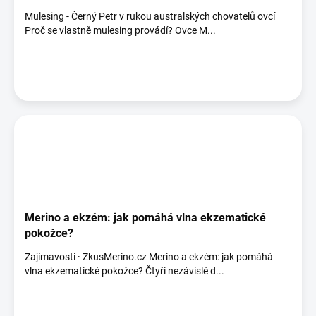
Mulesing - Černý Petr v rukou australských chovatelů ovcí
Proč se vlastně mulesing provádí? Ovce M...
Merino a ekzém: jak pomáhá vlna ekzematické
pokožce?
Zajímavosti · ZkusMerino.cz Merino a ekzém: jak pomáhá
vlna ekzematické pokožce? Čtyři nezávislé d...