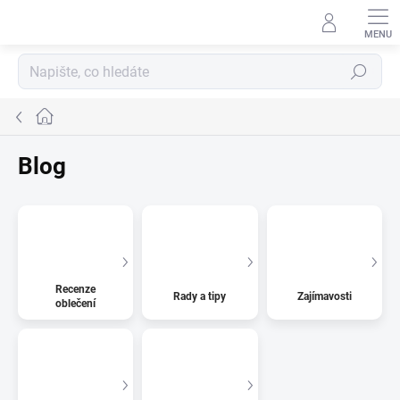
Přejít
na
obsah
Hledat
Domů
Blog
Recenze
Rady a tipy
Zajímavosti
oblečení