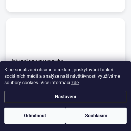
Jak prát merino ponožky
K personalizaci obsahu a reklam, poskytování funkcí
Na rozdíl od jiných vláken ta vlněná jsou pachu odolná, což
sociálních médií a analýze naší návštěvnosti využíváme
znamená, že vlněné ponožky nejsou po noš...
soubory cookies. Více informací
zde
.
Nastavení
Odmítnout
Souhlasím