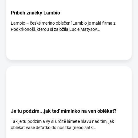
Příběh značky Lambio
Lambio – české merino oblečení Lambio je malá firma z
Podkrkonoší, kterou si založila Lucie Matysov...
Je tu podzim...jak teď miminko na ven oblékat?
Tak je tu podzim a vy si určitě lámete hlavu nad tím, jak
oblékat vaše děťátko do nosítka (nebo šátk...