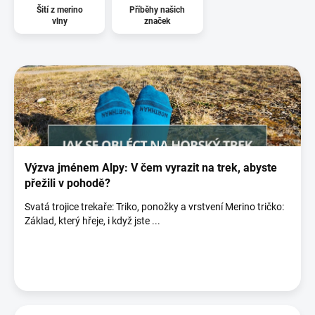
Šití z merino
Příběhy našich
vlny
značek
V
ý
p
i
s
č
l
á
Výzva jménem Alpy: V čem vyrazit na trek, abyste
n
přežili v pohodě?
k
Svatá trojice trekaře: Triko, ponožky a vrstvení Merino tričko:
ů
Základ, který hřeje, i když jste ...