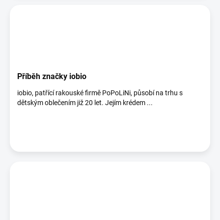
Příběh značky iobio
iobio, patřící rakouské firmě PoPoLiNi, působí na trhu s
dětským oblečením již 20 let. Jejím krédem ...