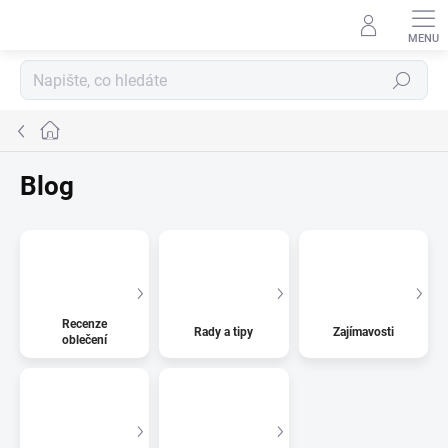
Přejít
na
obsah
Hledat
Domů
Blog
Recenze
Rady a tipy
Zajímavosti
oblečení