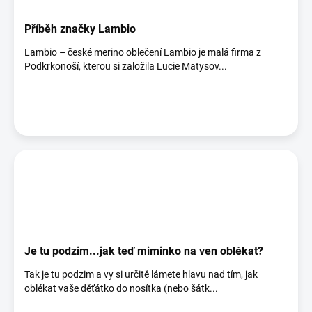
Příběh značky Lambio
Lambio – české merino oblečení Lambio je malá firma z
Podkrkonoší, kterou si založila Lucie Matysov...
Je tu podzim...jak teď miminko na ven oblékat?
Tak je tu podzim a vy si určitě lámete hlavu nad tím, jak
oblékat vaše děťátko do nosítka (nebo šátk...