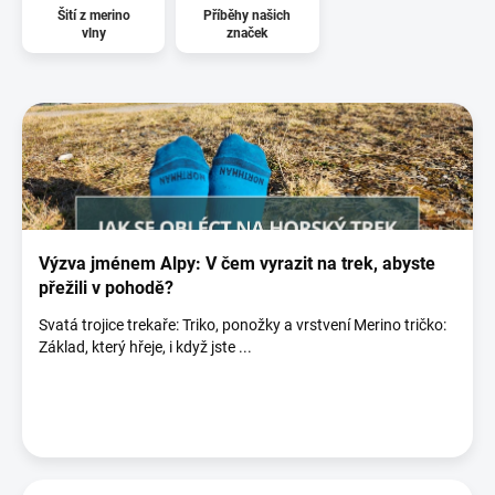
Šití z merino
Příběhy našich
vlny
značek
V
ý
p
i
s
č
l
á
Výzva jménem Alpy: V čem vyrazit na trek, abyste
n
přežili v pohodě?
k
Svatá trojice trekaře: Triko, ponožky a vrstvení Merino tričko:
ů
Základ, který hřeje, i když jste ...