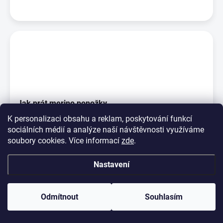
Jak prát merino ponožky
K personalizaci obsahu a reklam, poskytování funkcí
Na rozdíl od jiných vláken ta vlněná jsou pachu odolná, což
sociálních médií a analýze naší návštěvnosti využíváme
znamená, že vlněné ponožky nejsou po noš...
soubory cookies. Více informací
zde
.
Nastavení
Odmítnout
Souhlasím