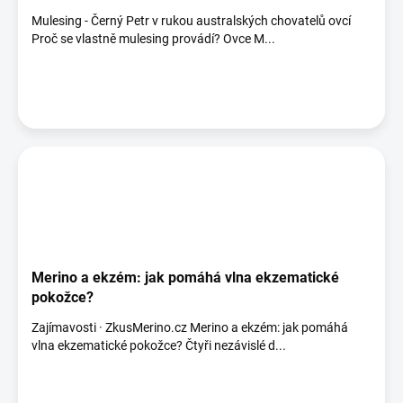
Mulesing - Černý Petr v rukou australských chovatelů ovcí
Proč se vlastně mulesing provádí? Ovce M...
Merino a ekzém: jak pomáhá vlna ekzematické
pokožce?
Zajímavosti · ZkusMerino.cz Merino a ekzém: jak pomáhá
vlna ekzematické pokožce? Čtyři nezávislé d...