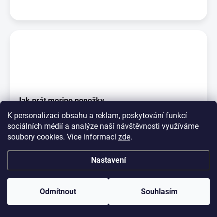
Jak prát merino ponožky
K personalizaci obsahu a reklam, poskytování funkcí
Na rozdíl od jiných vláken ta vlněná jsou pachu odolná, což
sociálních médií a analýze naší návštěvnosti využíváme
znamená, že vlněné ponožky nejsou po noš...
soubory cookies. Více informací
zde
.
Nastavení
Odmítnout
Souhlasím