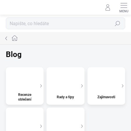
Přejít
na
obsah
Hledat
Domů
Blog
Recenze
Rady a tipy
Zajímavosti
oblečení