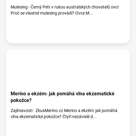
Mulesing - Černý Petr v rukou australských chovatelů ovcí
Proč se vlastně mulesing provádí? Ovce M...
Merino a ekzém: jak pomáhá vlna ekzematické
pokožce?
Zajímavosti · ZkusMerino.cz Merino a ekzém: jak pomáhá
vlna ekzematické pokožce? Čtyři nezávislé d...