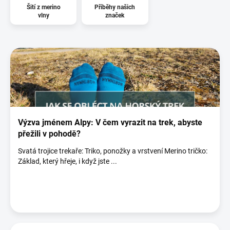
Šití z merino
Příběhy našich
vlny
značek
V
ý
p
i
s
č
l
á
Výzva jménem Alpy: V čem vyrazit na trek, abyste
n
přežili v pohodě?
k
Svatá trojice trekaře: Triko, ponožky a vrstvení Merino tričko:
ů
Základ, který hřeje, i když jste ...