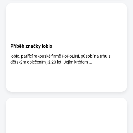
Příběh značky iobio
iobio, patřící rakouské firmě PoPoLiNi, působí na trhu s
dětským oblečením již 20 let. Jejím krédem ...