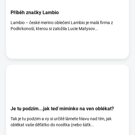
Příběh značky Lambio
Lambio – české merino oblečení Lambio je malá firma z
Podkrkonoší, kterou si založila Lucie Matysov...
Je tu podzim...jak teď miminko na ven oblékat?
Tak je tu podzim a vy si určitě lámete hlavu nad tím, jak
oblékat vaše děťátko do nosítka (nebo šátk...