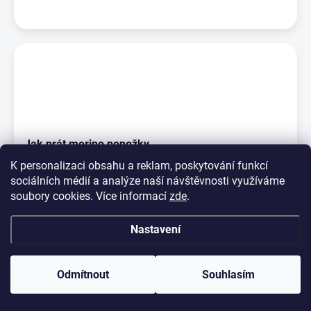
Jak prát merino ponožky
K personalizaci obsahu a reklam, poskytování funkcí
Na rozdíl od jiných vláken ta vlněná jsou pachu odolná, což
sociálních médií a analýze naší návštěvnosti využíváme
znamená, že vlněné ponožky nejsou po noš...
soubory cookies. Více informací
zde
.
Nastavení
Odmítnout
Souhlasím