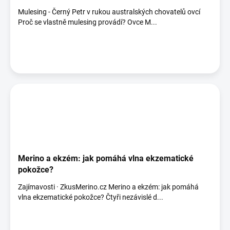
Mulesing - Černý Petr v rukou australských chovatelů ovcí
Proč se vlastně mulesing provádí? Ovce M...
Merino a ekzém: jak pomáhá vlna ekzematické
pokožce?
Zajímavosti · ZkusMerino.cz Merino a ekzém: jak pomáhá
vlna ekzematické pokožce? Čtyři nezávislé d...