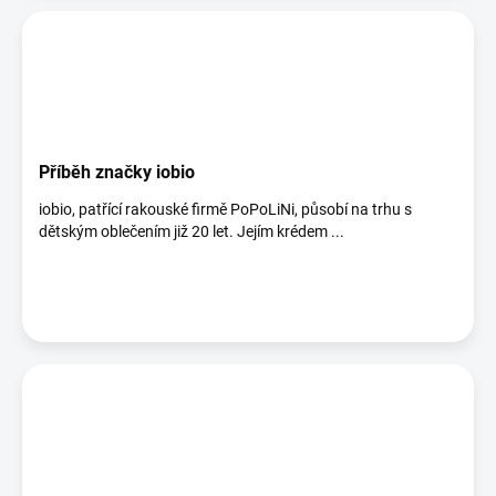
Příběh značky iobio
iobio, patřící rakouské firmě PoPoLiNi, působí na trhu s
dětským oblečením již 20 let. Jejím krédem ...