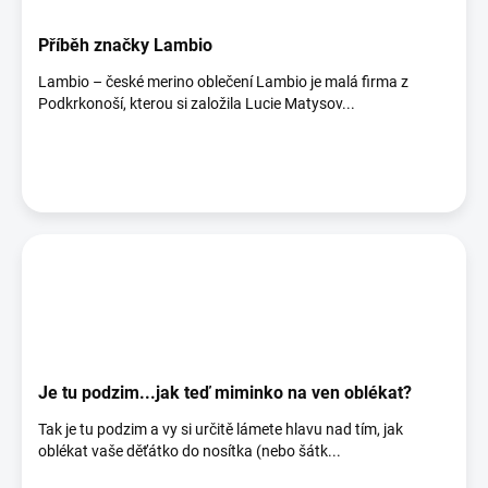
Příběh značky Lambio
Lambio – české merino oblečení Lambio je malá firma z
Podkrkonoší, kterou si založila Lucie Matysov...
Je tu podzim...jak teď miminko na ven oblékat?
Tak je tu podzim a vy si určitě lámete hlavu nad tím, jak
oblékat vaše děťátko do nosítka (nebo šátk...