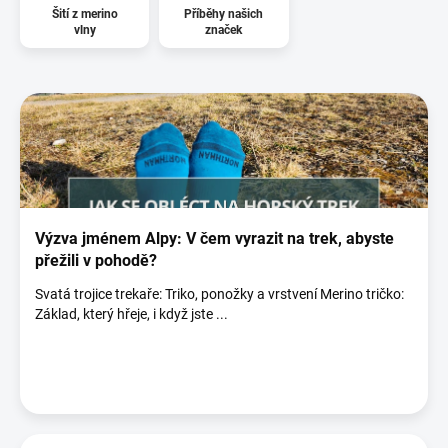
Šití z merino
Příběhy našich
vlny
značek
V
ý
p
i
s
č
l
á
Výzva jménem Alpy: V čem vyrazit na trek, abyste
n
přežili v pohodě?
k
Svatá trojice trekaře: Triko, ponožky a vrstvení Merino tričko:
ů
Základ, který hřeje, i když jste ...