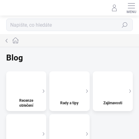
Přejít
na
obsah
Hledat
Domů
Blog
Recenze
Rady a tipy
Zajímavosti
oblečení