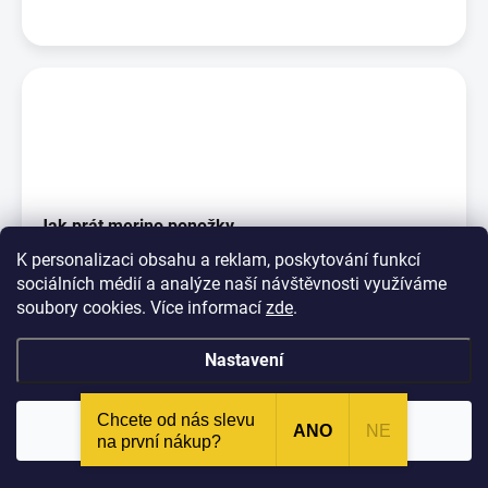
Jak prát merino ponožky
K personalizaci obsahu a reklam, poskytování funkcí
Na rozdíl od jiných vláken ta vlněná jsou pachu odolná, což
sociálních médií a analýze naší návštěvnosti využíváme
znamená, že vlněné ponožky nejsou po noš...
soubory cookies. Více informací
zde
.
Nastavení
Chcete od nás slevu
Odmítnout
Souhlasím
ANO
NE
na první nákup?