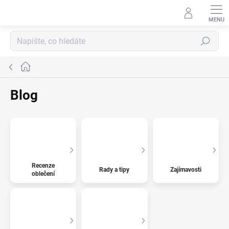
Přejít
na
obsah
Hledat
Domů
Blog
Recenze
Rady a tipy
Zajímavosti
oblečení