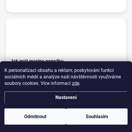
Jak prát merino ponožky
K personalizaci obsahu a reklam, poskytování funkcí
Na rozdíl od jiných vláken ta vlněná jsou pachu odolná, což
sociálních médií a analýze naší návštěvnosti využíváme
znamená, že vlněné ponožky nejsou po noš...
soubory cookies. Více informací
zde
.
Nastavení
Odmítnout
Souhlasím