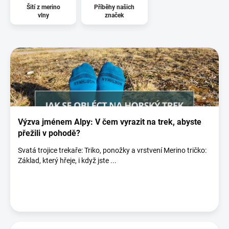
Šití z merino
Příběhy našich
vlny
značek
V
ý
p
i
s
č
l
á
Výzva jménem Alpy: V čem vyrazit na trek, abyste
n
přežili v pohodě?
k
Svatá trojice trekaře: Triko, ponožky a vrstvení Merino tričko:
ů
Základ, který hřeje, i když jste ...