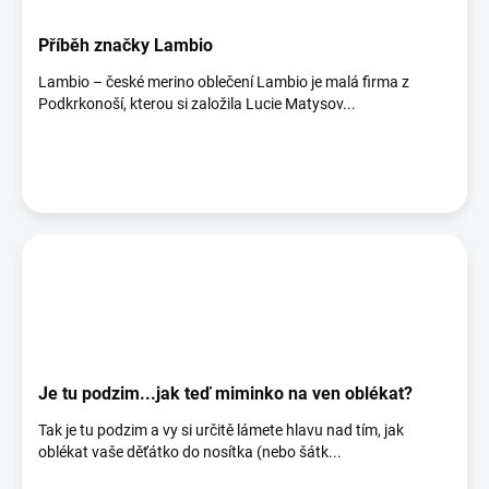
Příběh značky Lambio
Lambio – české merino oblečení Lambio je malá firma z
Podkrkonoší, kterou si založila Lucie Matysov...
Je tu podzim...jak teď miminko na ven oblékat?
Tak je tu podzim a vy si určitě lámete hlavu nad tím, jak
oblékat vaše děťátko do nosítka (nebo šátk...