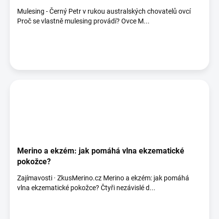
Mulesing - Černý Petr v rukou australských chovatelů ovcí
Proč se vlastně mulesing provádí? Ovce M...
Merino a ekzém: jak pomáhá vlna ekzematické
pokožce?
Zajímavosti · ZkusMerino.cz Merino a ekzém: jak pomáhá
vlna ekzematické pokožce? Čtyři nezávislé d...