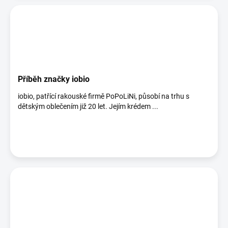
Příběh značky iobio
iobio, patřící rakouské firmě PoPoLiNi, působí na trhu s
dětským oblečením již 20 let. Jejím krédem ...