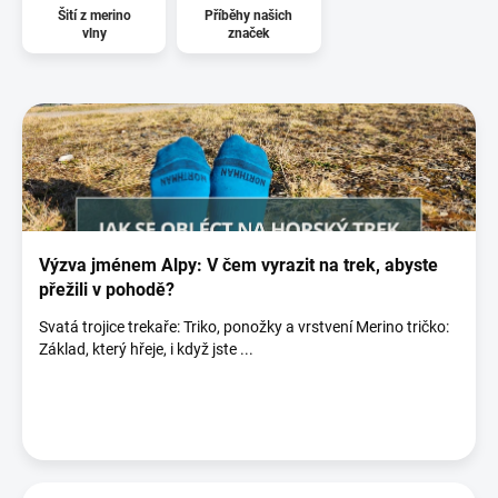
Šití z merino
Příběhy našich
vlny
značek
V
ý
p
i
s
č
l
á
Výzva jménem Alpy: V čem vyrazit na trek, abyste
n
přežili v pohodě?
k
Svatá trojice trekaře: Triko, ponožky a vrstvení Merino tričko:
ů
Základ, který hřeje, i když jste ...