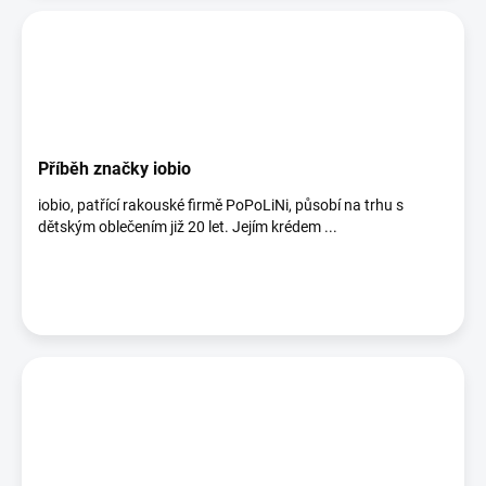
Příběh značky iobio
iobio, patřící rakouské firmě PoPoLiNi, působí na trhu s
dětským oblečením již 20 let. Jejím krédem ...