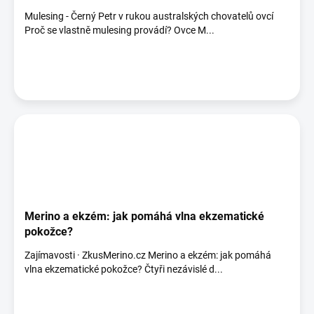
Mulesing - Černý Petr v rukou australských chovatelů ovcí
Proč se vlastně mulesing provádí? Ovce M...
Merino a ekzém: jak pomáhá vlna ekzematické
pokožce?
Zajímavosti · ZkusMerino.cz Merino a ekzém: jak pomáhá
vlna ekzematické pokožce? Čtyři nezávislé d...