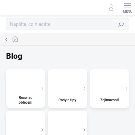
Přejít
na
obsah
Hledat
Domů
Blog
Recenze
Rady a tipy
Zajímavosti
oblečení