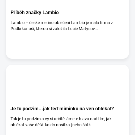
Příběh značky Lambio
Lambio – české merino oblečení Lambio je malá firma z
Podkrkonoší, kterou si založila Lucie Matysov...
Je tu podzim...jak teď miminko na ven oblékat?
Tak je tu podzim a vy si určitě lámete hlavu nad tím, jak
oblékat vaše děťátko do nosítka (nebo šátk...