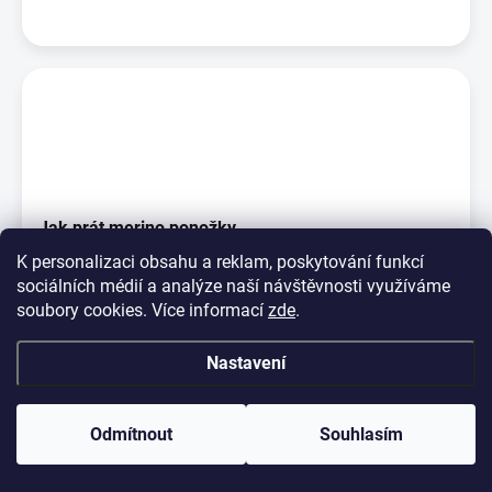
Jak prát merino ponožky
K personalizaci obsahu a reklam, poskytování funkcí
Na rozdíl od jiných vláken ta vlněná jsou pachu odolná, což
sociálních médií a analýze naší návštěvnosti využíváme
znamená, že vlněné ponožky nejsou po noš...
soubory cookies. Více informací
zde
.
Nastavení
Odmítnout
Souhlasím