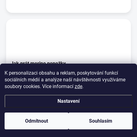
Jak prát merino ponožky
K personalizaci obsahu a reklam, poskytování funkcí
Na rozdíl od jiných vláken ta vlněná jsou pachu odolná, což
sociálních médií a analýze naší návštěvnosti využíváme
znamená, že vlněné ponožky nejsou po noš...
soubory cookies. Více informací
zde
.
Nastavení
Odmítnout
Souhlasím