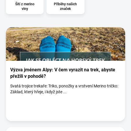
Šití z merino
Příběhy našich
vlny
značek
V
ý
p
i
s
č
l
á
Výzva jménem Alpy: V čem vyrazit na trek, abyste
n
přežili v pohodě?
k
Svatá trojice trekaře: Triko, ponožky a vrstvení Merino tričko:
ů
Základ, který hřeje, i když jste ...