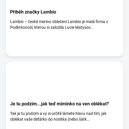
Příběh značky Lambio
Lambio – české merino oblečení Lambio je malá firma z
Podkrkonoší, kterou si založila Lucie Matysov...
Je tu podzim...jak teď miminko na ven oblékat?
Tak je tu podzim a vy si určitě lámete hlavu nad tím, jak
oblékat vaše děťátko do nosítka (nebo šátk...