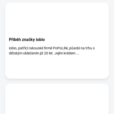
Příběh značky iobio
iobio, patřící rakouské firmě PoPoLiNi, působí na trhu s
dětským oblečením již 20 let. Jejím krédem ...