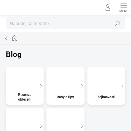
Přejít
na
obsah
Hledat
Domů
Blog
Recenze
Rady a tipy
Zajímavosti
oblečení