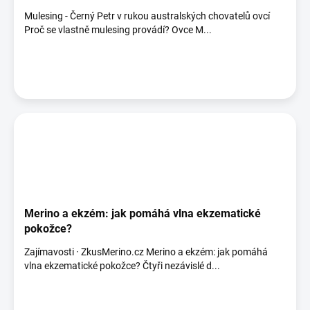
Mulesing - Černý Petr v rukou australských chovatelů ovcí
Proč se vlastně mulesing provádí? Ovce M...
Merino a ekzém: jak pomáhá vlna ekzematické
pokožce?
Zajímavosti · ZkusMerino.cz Merino a ekzém: jak pomáhá
vlna ekzematické pokožce? Čtyři nezávislé d...