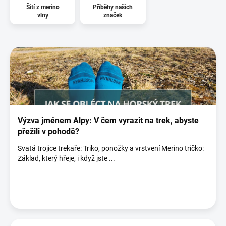
Šití z merino
Příběhy našich
vlny
značek
V
ý
p
i
s
č
l
á
Výzva jménem Alpy: V čem vyrazit na trek, abyste
n
přežili v pohodě?
k
Svatá trojice trekaře: Triko, ponožky a vrstvení Merino tričko:
ů
Základ, který hřeje, i když jste ...