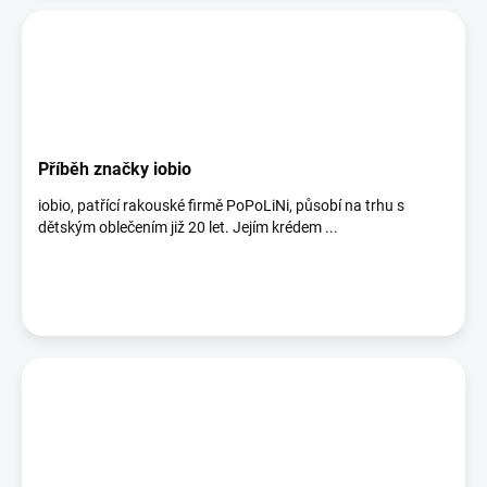
Příběh značky iobio
iobio, patřící rakouské firmě PoPoLiNi, působí na trhu s
dětským oblečením již 20 let. Jejím krédem ...