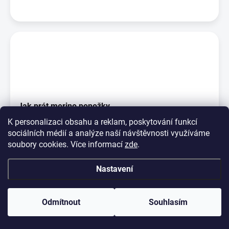
Jak prát merino ponožky
K personalizaci obsahu a reklam, poskytování funkcí
Na rozdíl od jiných vláken ta vlněná jsou pachu odolná, což
sociálních médií a analýze naší návštěvnosti využíváme
znamená, že vlněné ponožky nejsou po noš...
soubory cookies. Více informací
zde
.
Nastavení
Odmítnout
Souhlasím