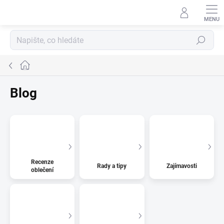
Přejít
na
obsah
Hledat
Domů
Blog
Recenze
Rady a tipy
Zajímavosti
oblečení