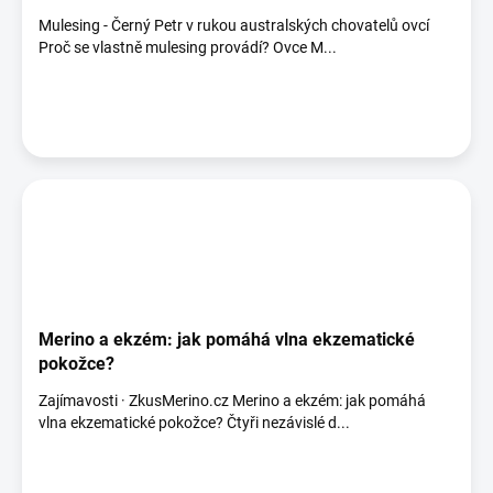
Mulesing - Černý Petr v rukou australských chovatelů ovcí
Proč se vlastně mulesing provádí? Ovce M...
Merino a ekzém: jak pomáhá vlna ekzematické
pokožce?
Zajímavosti · ZkusMerino.cz Merino a ekzém: jak pomáhá
vlna ekzematické pokožce? Čtyři nezávislé d...