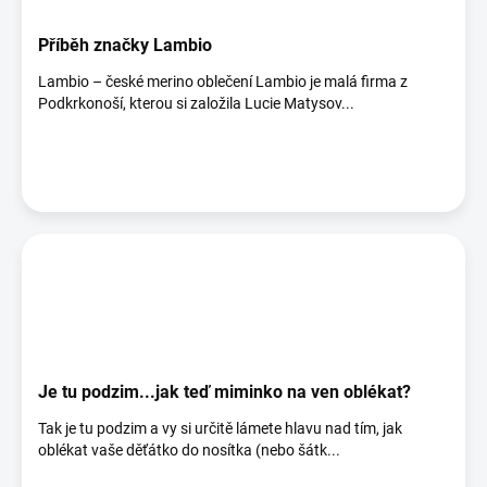
Příběh značky Lambio
Lambio – české merino oblečení Lambio je malá firma z
Podkrkonoší, kterou si založila Lucie Matysov...
Je tu podzim...jak teď miminko na ven oblékat?
Tak je tu podzim a vy si určitě lámete hlavu nad tím, jak
oblékat vaše děťátko do nosítka (nebo šátk...