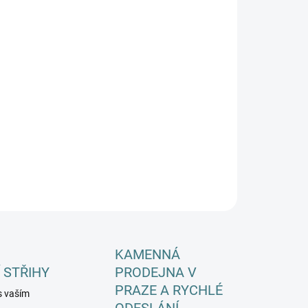
EME DORUČIT DO:
ZVOLTE VARIANTU
−
+
Přidat do košíku
ILNÍ INFORMACE
ZEPTAT SE
HLÍDAT
KAMENNÁ
 STŘIHY
PRODEJNA V
PRAZE A RYCHLÉ
s vaším