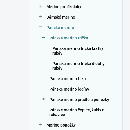
n
Merino pro školáky
í
p
Dámské merino
a
n
Pánské merino
e
Pánská merino trička
l
Pánská merino trička krátký
rukáv
Pánská merino trička dlouhý
rukáv
Pánská merino tílka
Pánské merino legíny
Pánské merino prádlo a ponožky
Pánské merino čepice, kukly a
rukavice
Merino ponožky