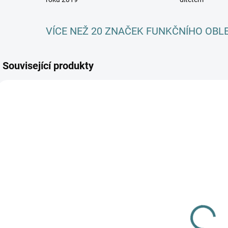
VÍCE NEŽ 20 ZNAČEK FUNKČNÍHO OBL
Související produkty
AKCE
SKLADEM
SKLADEM
(3 KS)
(>5 KS)
Dětské ZIMNÍ
SONETT
merino
Olivový prací
ponožky
gel na vlnu a
Surtex - různé
179 Kč
hedvábí - 1 L
barvy
249 Kč