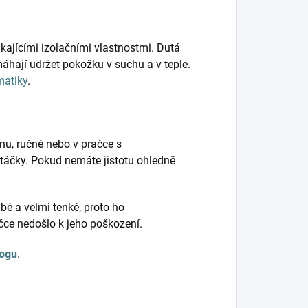
kajícími izolačními vlastnostmi. Dutá
hají udržet pokožku v suchu a v teple.
matiky
.
nu, ručně nebo v pračce s
táčky. Pokud nemáte jistotu ohledně
bé a velmi tenké, proto ho
ačce nedošlo k jeho poškození.
logu
.