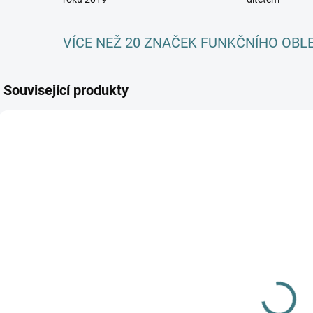
VÍCE NEŽ 20 ZNAČEK FUNKČNÍHO OBL
Související produkty
AKCE
SKLADEM
SKLADEM
(3 KS)
(>5 KS)
Dětské ZIMNÍ
SONETT
merino
Olivový prací
ponožky
gel na vlnu a
Surtex - různé
179 Kč
hedvábí - 1 L
barvy
249 Kč