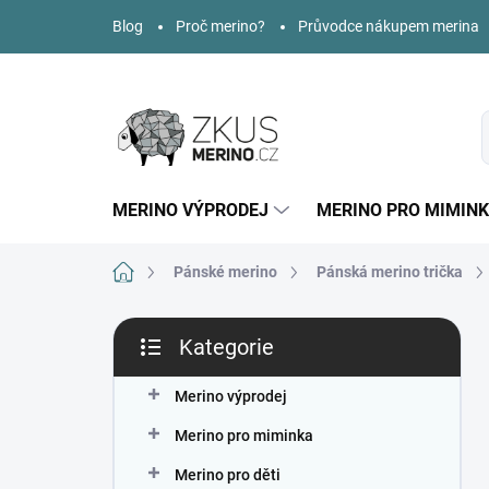
Přejít
Blog
Proč merino?
Průvodce nákupem merina
na
obsah
MERINO VÝPRODEJ
MERINO PRO MIMIN
Domů
Pánské merino
Pánská merino trička
P
Kategorie
o
Přeskočit
s
kategorie
t
Merino výprodej
r
Merino pro miminka
a
n
Merino pro děti