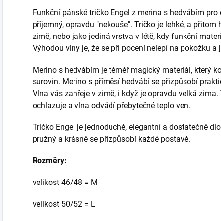
Funkční pánské tričko Engel z merina s hedvábím pro ce
příjemný, opravdu "nekouše". Tričko je lehké, a přitom 
zimě, nebo jako jediná vrstva v létě, kdy funkční materi
Výhodou vlny je, že se při pocení nelepí na pokožku a j
Merino s hedvábím je téměř magický materiál, který ko
surovin. Merino s příměsí hedvábí se přizpůsobí praktic
Vlna vás zahřeje v zimě, i když je opravdu velká zima.
ochlazuje a vlna odvádí přebytečné teplo ven.
Tričko Engel je jednoduché, elegantní a dostatečně dlo
pružný a krásně se přizpůsobí každé postavě.
Rozměry:
velikost 46/48 = M
velikost 50/52 = L