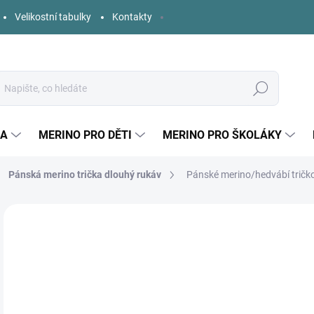
Velikostní tabulky
Kontakty
Hledat
KA
MERINO PRO DĚTI
MERINO PRO ŠKOLÁKY
Pánská merino trička dlouhý rukáv
Pánské merino/hedvábí tričk
4 hodnocení
Podrobnosti hodnocení
ZNAČKA:
ENGEL
o
Měr
ZVO
cena
VELI