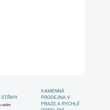
EME DORUČIT DO:
ZVOLTE VARIANTU
−
+
Přidat do košíku
ILNÍ INFORMACE
ZEPTAT SE
HLÍDAT
KAMENNÁ
 STŘIHY
PRODEJNA V
PRAZE A RYCHLÉ
s vaším