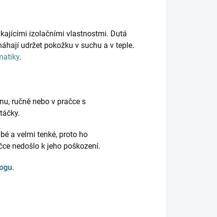
kajícími izolačními vlastnostmi. Dutá
hají udržet pokožku v suchu a v teple.
matiky
.
nu, ručně nebo v pračce s
otáčky.
bé a velmi tenké, proto ho
ačce nedošlo k jeho poškození.
logu
.