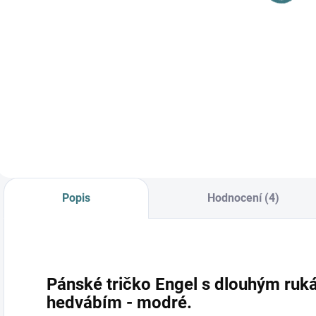
Detail
Do košíku
Prémiová péče s
bio olivovým olejem
a levandulí.
Ekologický prací gel
vyvinutý speciálně
pro nejjemnější
merino vlnu a
hedvábí.
Neobsahuje
Popis
Hodnocení (4)
enzymy, vyživuje
vlákno a vrací mu...
Pánské tričko Engel s dlouhým ruk
hedvábím - modré.