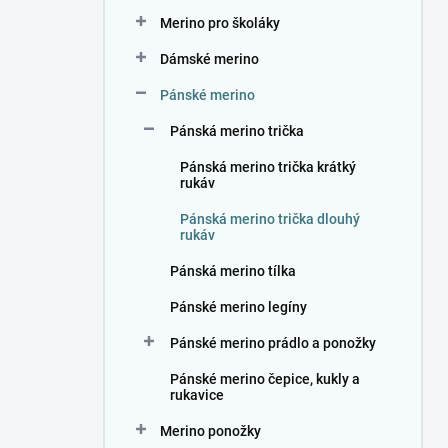
n
Merino pro školáky
í
p
Dámské merino
a
n
Pánské merino
e
Pánská merino trička
l
Pánská merino trička krátký
rukáv
Pánská merino trička dlouhý
rukáv
Pánská merino tílka
Pánské merino legíny
Pánské merino prádlo a ponožky
Pánské merino čepice, kukly a
rukavice
Merino ponožky