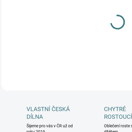
MŮŽ
DETA
VLASTNÍ ČESKÁ
CHYTRÉ
DÍLNA
ROSTOUCÍ
Šijeme pro vás v ČR už od
Oblečení roste 
roku 2019
dítětem