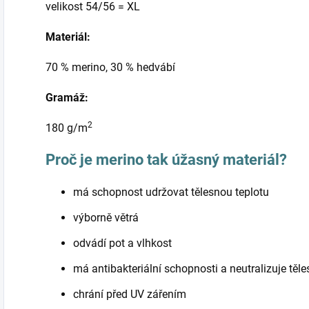
velikost 54/56 = XL
Materiál:
70 % merino, 30 % hedvábí
Gramáž:
2
180 g/m
Proč je merino tak úžasný materiál?
má schopnost udržovat tělesnou teplotu
výborně větrá
odvádí pot a vlhkost
má antibakteriální schopnosti a neutralizuje těl
chrání před UV zářením