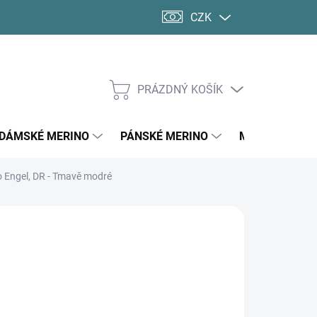
CZK
PRÁZDNÝ KOŠÍK
NÁKUPNÍ
KOŠÍK
DÁMSKÉ MERINO
PÁNSKÉ MERINO
MERINO PONO
o Engel, DR - Tmavě modré
d
1 670 Kč
ná
LTE VARIANTU
:
KOSTI DOSPĚLÍ