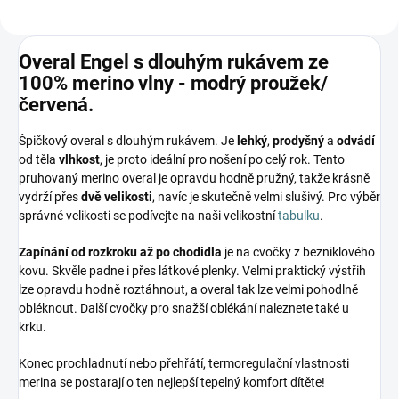
Overal Engel s dlouhým rukávem ze
100% merino vlny - modrý proužek/
červená.
Špičkový overal s dlouhým rukávem. Je
lehký
,
prodyšný
a
odvádí
od těla
vlhkost
, je proto ideální pro nošení po celý rok. Tento
pruhovaný merino overal je opravdu hodně pružný, takže krásně
vydrží přes
dvě velikosti
, navíc je skutečně velmi slušivý. Pro výběr
správné velikosti se podívejte na naši velikostní
tabulku
.
Zapínání od rozkroku až po chodidla
je na cvočky z bezniklového
kovu. Skvěle padne i přes látkové plenky. Velmi praktický výstřih
lze opravdu hodně roztáhnout, a overal tak lze velmi pohodlně
obléknout. Další cvočky pro snažší oblékání naleznete také u
krku.
Konec prochladnutí nebo přehřátí, termoregulační vlastnosti
merina se postarají o ten nejlepší tepelný komfort dítěte!