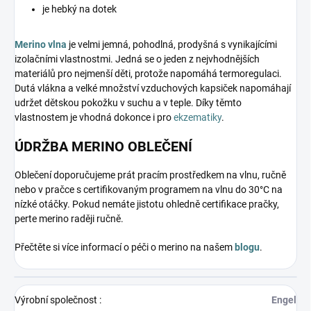
je hebký na dotek
Merino vlna
je velmi jemná, pohodlná, prodyšná s vynikajícími
izolačními vlastnostmi. Jedná se o jeden z nejvhodnějších
materiálů pro nejmenší děti, protože napomáhá termoregulaci.
Dutá vlákna a velké množství vzduchových kapsiček napomáhají
udržet dětskou pokožku v suchu a v teple. Díky těmto
vlastnostem je vhodná dokonce i pro
ekzematiky
.
ÚDRŽBA MERINO OBLEČENÍ
Oblečení doporučujeme prát pracím prostředkem na vlnu, ručně
nebo v pračce s certifikovaným programem na vlnu do 30°C na
nízké otáčky. Pokud nemáte jistotu ohledně certifikace pračky,
perte merino raději ručně.
Přečtěte si více informací o péči o merino na našem
blogu
.
Výrobní společnost
:
Engel