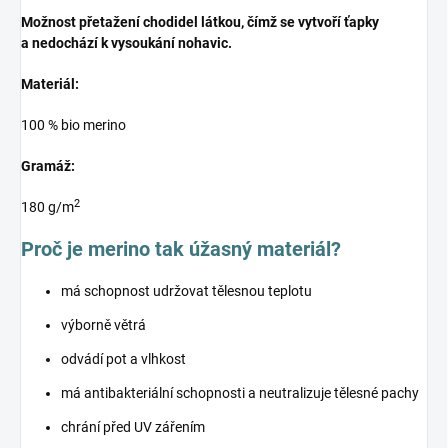
Možnost přetažení chodidel látkou, čímž se vytvoří ťapky
a nedochází k vysoukání nohavic.
Materiál:
100 % bio merino
Gramáž:
2
180 g/m
Proč je merino tak úžasný materiál?
má schopnost udržovat tělesnou teplotu
výborně větrá
odvádí pot a vlhkost
má antibakteriální schopnosti a neutralizuje tělesné pachy
chrání před UV zářením