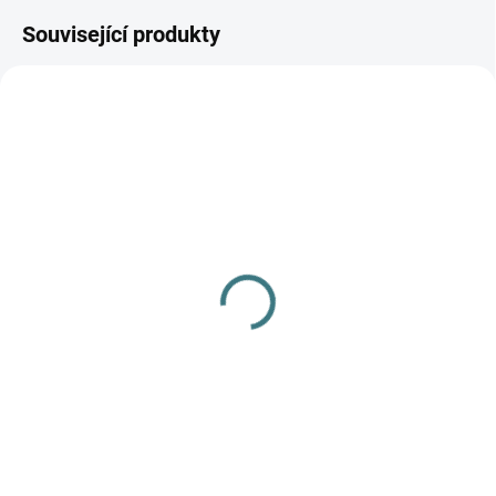
Související produkty
SKLADEM
(1 KS)
Dětské merino/hedvábí
tílko Engel - Dusty rose
476 Kč
od
Detail