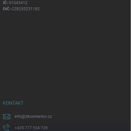
IČ:
01043412
DIČ:
CZ8255231182
KONTAKT
info
@
zkusmerino.cz
+420 777 534 728