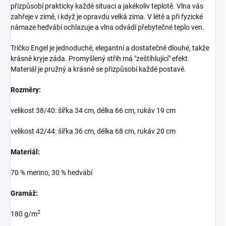
přizpůsobí prakticky každé situaci a jakékoliv teplotě. Vlna vás
zahřeje v zimě, i když je opravdu velká zima. V létě a při fyzické
námaze hedvábí ochlazuje a vlna odvádí přebytečné teplo ven.
Tričko Engel je jednoduché, elegantní a dostatečně dlouhé, takže
krásně kryje záda. Promyšlený střih má "zeštíhlující" efekt.
Materiál je pružný a krásně se přizpůsobí každé postavě.
Rozměry:
velikost 38/40: šířka 34 cm, délka 66 cm, rukáv 19 cm
velikost 42/44: šířka 36 cm, délka 68 cm, rukáv 20 cm
Materiál:
70 % merino, 30 % hedvábí
Gramáž:
2
180 g/m