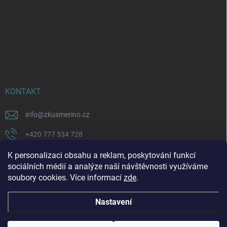
KONTAKT
info
@
zkusmerino.cz
+420 777 534 728
https://www.facebook.com/zkusmerino/
K personalizaci obsahu a reklam, poskytování funkcí
sociálních médií a analýze naší návštěvnosti využíváme
zkusmerino.cz
soubory cookies. Více informací
zde
.
Nastavení
Copyright 2026
ZKUSMERINO
. Všechna práva vyhrazena.
Upravit nastavení