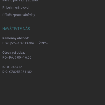
Merino pro klidný spánek
Příběh merino ovcí
Příběh zpracování vlny
NAVŠTIVTE NÁS
Kamenný obchod:
Biskupcova 37, Praha 3 - Žižkov
Otevírací doba:
PO - PÁ: 9:00 - 16:00
IČ:
01043412
DIČ:
CZ8255231182