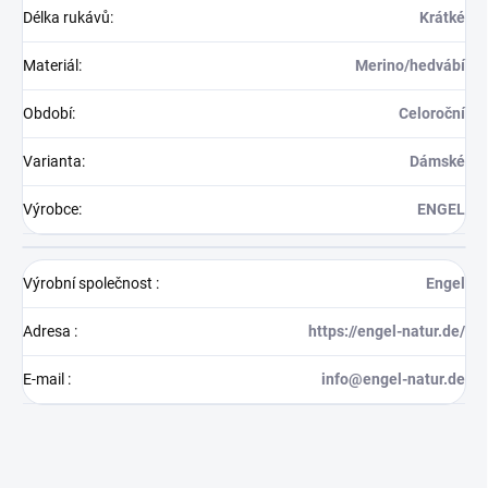
Délka rukávů
:
Krátké
Materiál
:
Merino/hedvábí
Období
:
Celoroční
Varianta
:
Dámské
Výrobce
:
ENGEL
Výrobní společnost
:
Engel
Adresa
:
https://engel-natur.de/
E-mail
:
info@engel-natur.de