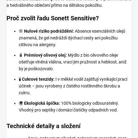
a hedvábného oblečení přímo na dětskou pokožku.
Proč zvolit řadu Sonett Sensitive?
🌸
Nulové riziko podráždění:
Absence esenciálních olejů
znamená, že gel nedráždí dýchací cesty ani pokožku
citlivou na alergeny.
🧴
Prémiový olivový olej:
Mýdlo z bio olivového oleje
ošetřuje vlněná vlákna, vrací jim pružnost a hebkost, aniž
by je poškozovalo.
🧪
Cukrové tenzidy:
I v měkké vodě zajišťují vynikající prací
účinek – jsou vyrobeny z čistého rostlinného škrobu a
cukru.
🌍
Ekologická špička:
100% biologicky odbouratelný.
Vhodný pro septiky i domácí čističky odpadních vod.
Technické detaily a složení