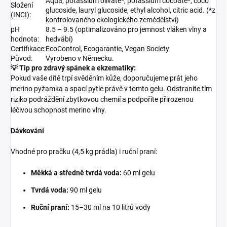
Aqua, potassium olivate*, potassium cocoate*, coco
Složení
glucoside, lauryl glucoside, ethyl alcohol, citric acid. (*z
(INCI):
kontrolovaného ekologického zemědělství)
pH
8.5 – 9.5 (optimalizováno pro jemnost vláken vlny a
hodnota:
hedvábí)
Certifikace:
EcoControl, Ecogarantie, Vegan Society
Původ:
Vyrobeno v Německu.
💡 Tip pro zdravý spánek a ekzematiky:
Pokud vaše dítě trpí svěděním kůže, doporučujeme prát jeho
merino pyžamka a spací pytle právě v tomto gelu. Odstraníte tím
riziko podráždění zbytkovou chemií a podpoříte přirozenou
léčivou schopnost merino vlny.
Dávkování
Vhodné pro pračku (4,5 kg prádla) i ruční praní:
Měkká a středně tvrdá voda:
60 ml gelu
Tvrdá voda:
90 ml gelu
Ruční praní:
15–30 ml na 10 litrů vody