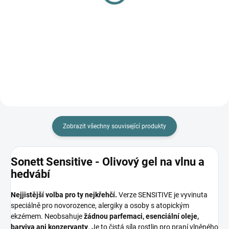
1 390 Kč
1 020 Kč
Detail
Detail
Zobrazit všechny související produkty
Sonett Sensitive - Olivový gel na vlnu a
hedvábí
Nejjistější volba pro ty nejkřehčí.
Verze SENSITIVE je vyvinuta
speciálně pro novorozence, alergiky a osoby s atopickým
ekzémem. Neobsahuje
žádnou parfemaci, esenciální oleje,
barviva ani konzervanty
. Je to čistá síla rostlin pro praní vlněného