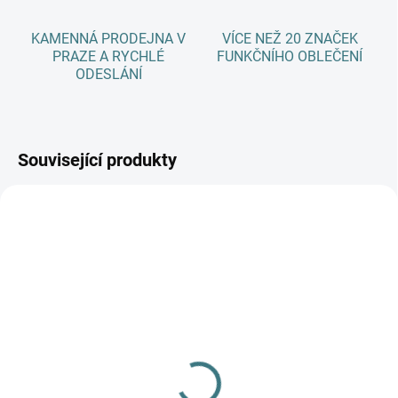
KAMENNÁ PRODEJNA V
VÍCE NEŽ 20 ZNAČEK
PRAZE A RYCHLÉ
FUNKČNÍHO OBLEČENÍ
ODESLÁNÍ
Související produkty
SKLADEM
SKLADEM
(1 KS)
(1 KS)
Bunda Iobio merino
ŠATY IOBIO MERINO -
fleece - Ledově modrá
tmavě modrá