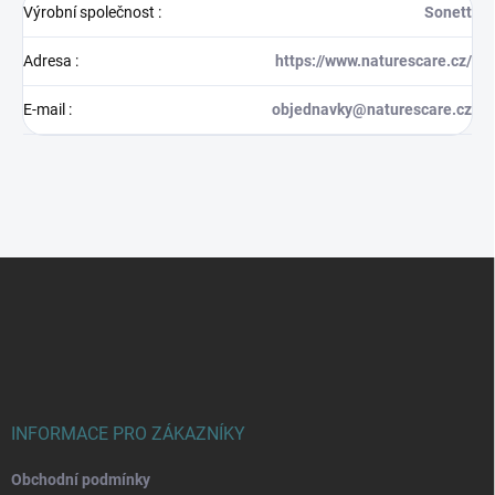
Výrobní společnost
:
Sonett
Adresa
:
https://www.naturescare.cz/
E-mail
:
objednavky@naturescare.cz
Z
á
p
a
t
í
INFORMACE PRO ZÁKAZNÍKY
Obchodní podmínky