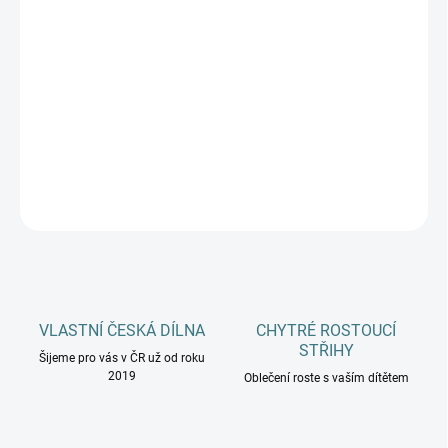
Nejšetrnější péče pro nejcitlivější pokožku. Hypoalergenní prací gel
s bio olivovým olejem je navržen speciálně pro novorozence a
atopiky. Neobsahuje parfemaci, enzymy ani esenciální oleje.
Ideální pro bezpečné praní merino oblečení, vlny a hedvábí. 100%
biologicky odbouratelný.
DETAILNÍ INFORMACE
ZEPTAT SE
HLÍDAT
VLASTNÍ ČESKÁ DÍLNA
CHYTRÉ ROSTOUCÍ
STŘIHY
Šijeme pro vás v ČR už od roku
2019
Oblečení roste s vaším dítětem