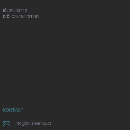
IČ:
01043412
DIČ:
CZ8255231182
KONTAKT
info
@
zkusmerino.cz