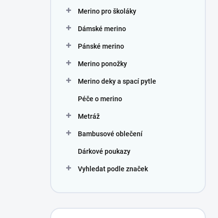
n
Merino pro školáky
í
p
Dámské merino
a
n
Pánské merino
e
Merino ponožky
l
Merino deky a spací pytle
Péče o merino
Metráž
Bambusové oblečení
Dárkové poukazy
Vyhledat podle značek