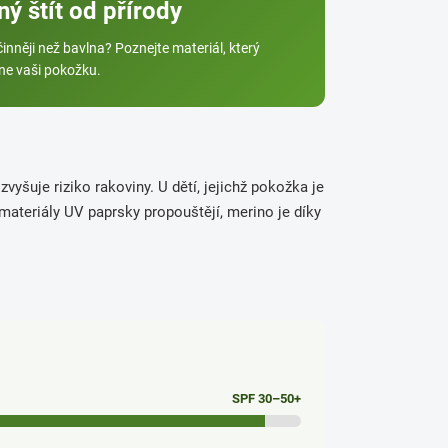
ý štít od přírody
činněji než bavlna? Poznejte materiál, který
hne vaši pokožku.
vyšuje riziko rakoviny. U dětí, jejichž pokožka je
 materiály UV paprsky propouštějí, merino je díky
SPF 30–50+