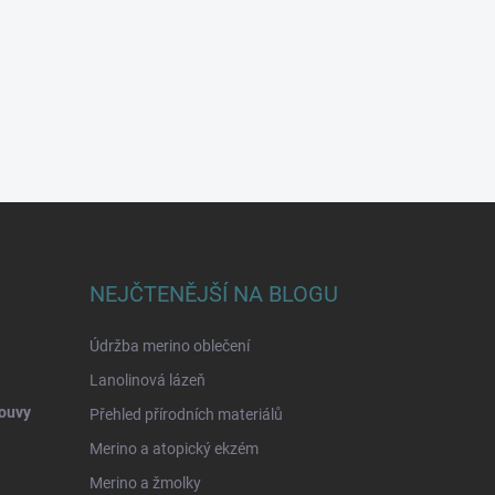
NEJČTENĚJŠÍ NA BLOGU
Údržba merino oblečení
Lanolinová lázeň
ouvy
Přehled přírodních materiálů
Merino a atopický ekzém
Merino a žmolky