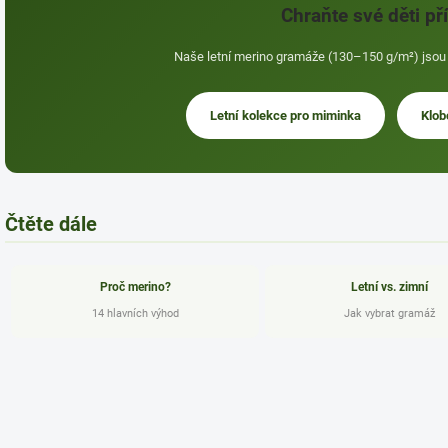
Chraňte své děti př
Naše letní merino gramáže (130–150 g/m²) jsou 
Letní kolekce pro miminka
Klob
Čtěte dále
Proč merino?
Letní vs. zimní
14 hlavních výhod
Jak vybrat gramáž