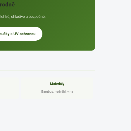
írodně
lehké, chladivé a bezpečné.
oučky s UV ochranou
Materiály
Bambus, hedvábí, vlna