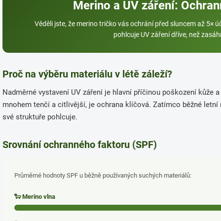
Merino a UV záření: Ochrann
Věděli jste, že merino tričko vás ochrání před sluncem až 5× ú
pohlcuje UV záření dříve, než zasá
Proč na výběru materiálu v létě záleží?
Nadměrné vystavení UV záření je hlavní příčinou poškození kůže a z
mnohem tenčí a citlivější, je ochrana klíčová. Zatímco běžné letní
své struktuře pohlcuje.
Srovnání ochranného faktoru (SPF)
Průměrné hodnoty SPF u běžně používaných suchých materiálů:
🐑 Merino vlna