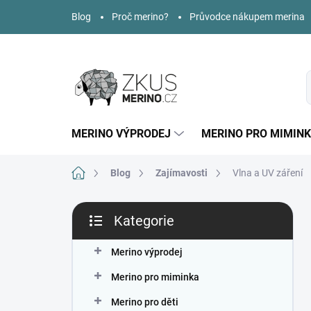
Přejít
Blog
Proč merino?
Průvodce nákupem merina
na
obsah
MERINO VÝPRODEJ
MERINO PRO MIMIN
Domů
Blog
Zajímavosti
Vlna a UV záření
P
Kategorie
o
Přeskočit
s
kategorie
t
Merino výprodej
r
Merino pro miminka
a
n
Merino pro děti