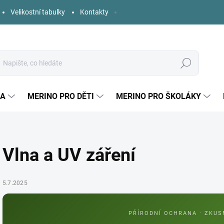
Velikostní tabulky
Kontakty
Hledat
KA
MERINO PRO DĚTI
MERINO PRO ŠKOLÁKY
Vlna a UV záření
5.7.2025
PŘÍRODNÍ OCHRANA · ZKUS