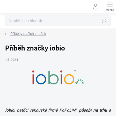
Přejít
na
obsah
Hledat
Příběhy našich značek
Příběh značky iobio
1.5.2024
iobio
, patřící rakouské firmě PoPoLiNi,
působí na trhu s