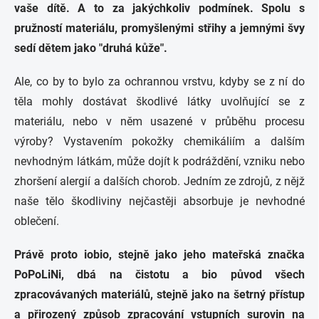
vaše dítě. A to za jakýchkoliv podmínek. Spolu s
pružností materiálu, promyšlenými střihy a jemnými švy
sedí dětem jako "druhá kůže".
Ale, co by to bylo za ochrannou vrstvu, kdyby se z ní do
těla mohly dostávat škodlivé látky uvolňující se z
materiálu, nebo v něm usazené v průběhu procesu
výroby? V
ystavením pokožky chemikáliím a dalším
nevhodným látkám, může dojít k podráždění, vzniku nebo
zhoršení alergií a dalších chorob. Jedním ze zdrojů, z nějž
naše tělo škodliviny nejčastěji absorbuje je nevhodné
oblečení.
Právě proto iobio, stejně jako jeho mateřská značka
PoPoLiNi, dbá na čistotu a bio původ všech
zpracovávaných materiálů, stejně jako na šetrný přístup
a přirozený způsob zpracování vstupních surovin na