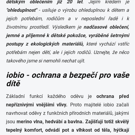
dětským oblečením již 20 let
. Jejím krédem je
"ohleduplnost"
- usiluje o výrobu ohleduplnou k dětem a
jejich potřebám, rodičům a v neposlední řadě i k
životnímu prostředí. Výsledkem je
nadčasové oblečení,
jemné a příjemné k dětské pokožce, vyráběné šetrnými
postupy z ekologických materiálů,
které vychází vstříc
potřebám nejen dětí, ale i jejich rodičů. Uznejte, že něco
takového jsme si nemohli nechat ujít.
iobio - ochrana a bezpečí pro vaše
dítě
Základní funkcí každého oděvu je
ochrana před
nepříznivými vnějšími vlivy.
Proto majitelé iobio začali
navrhovat oděvy z funkčních přírodních materiálů, jakými
jsou
merino vlna, hedvábí a bavlna. Zajišťují totiž skvělý
tepelný komfort, odvádí pot a vlhkost od těla, hýčkají