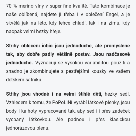
70 % merino vlny v super fine kvalitě. Tato kombinace je
naše oblíbená, najdete ji třeba i v oblečení Engel, a je
skvělá jak na léto, kdy lehce chladí, tak i na zimu, kdy
naopak velmi hezky hřeje.
Střihy oblečení iobio jsou jednoduché, ale promyšlené
tak, aby dobře padly většině postav. Jsou nadčasově
jednoduché.
Vyznačují se vysokou variabilitou použití a
snadno je zkombinujete s pestřejšími kousky ve vašem
dětském šatníku.
Střihy jsou vhodné i na velmi štíhlé děti,
hezky sedí.
Vzhledem k tomu, že PoPoLiNi vyrábí látkové plenky, jsou
body i kalhoty vypracované tak, aby sedli i přes zadeček
vycpaný látkovkou. Ale padnou i přes klasickou
jednorázovou plenu.