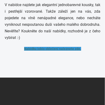
V nabídce najdete jak elegantní jednobarevné kousky, tak
i pestřejší vzorované. Takže záleží jen na vás, zda
pojedete na vlně nenápadné elegance, nebo necháte
vyniknout nespoutanou duši vašeho malého dobrodruha.
Nevěříte? Koukněte do naší nabídky, rozhodně je z čeho
vybírat :-)
Nabídku iobio oblečení naleznete zde.
Z
á
p
a
t