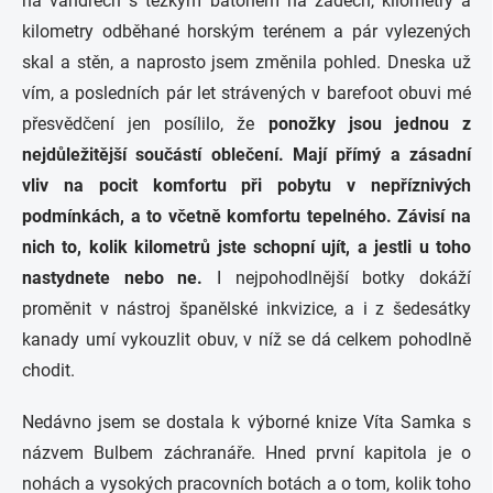
na vandrech s těžkým batohem na zádech, kilometry a
kilometry odběhané horským terénem a pár vylezených
skal a stěn, a naprosto jsem změnila pohled. Dneska už
vím, a posledních pár let strávených v barefoot obuvi mé
přesvědčení jen posílilo, že
ponožky jsou jednou z
nejdůležitější součástí oblečení. Mají přímý a zásadní
vliv na pocit komfortu při pobytu v nepříznivých
podmínkách, a to včetně komfortu tepelného. Závisí na
nich to, kolik kilometrů jste schopní ujít, a jestli u toho
nastydnete nebo ne.
I nejpohodlnější botky dokáží
proměnit v nástroj španělské inkvizice, a i z šedesátky
kanady umí vykouzlit obuv, v níž se dá celkem pohodlně
chodit.
Nedávno jsem se dostala k výborné knize Víta Samka s
názvem Bulbem záchranáře. Hned první kapitola je o
nohách a vysokých pracovních botách a o tom, kolik toho