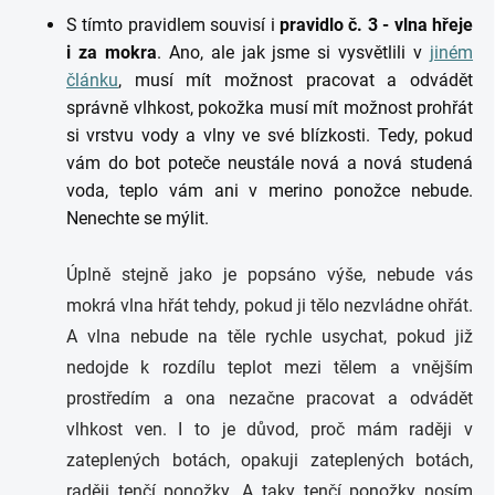
S tímto pravidlem souvisí i
pravidlo č. 3 - vlna hřeje
i za mokra
. Ano, ale jak jsme si vysvětlili v
jiném
článku
, musí mít možnost pracovat a odvádět
správně vlhkost, pokožka musí mít možnost prohřát
si vrstvu vody a vlny ve své blízkosti. Tedy, pokud
vám do bot poteče neustále nová a nová studená
voda, teplo vám ani v merino ponožce nebude.
Nenechte se mýlit.
Úplně stejně jako je popsáno výše, nebude vás
mokrá vlna hřát tehdy, pokud ji tělo nezvládne ohřát.
A vlna nebude na těle rychle usychat, pokud již
nedojde k rozdílu teplot mezi tělem a vnějším
prostředím a ona nezačne pracovat a odvádět
vlhkost ven. I to je důvod, proč mám raději v
zateplených botách, opakuji zateplených botách,
raději tenčí ponožky. A taky tenčí ponožky nosím