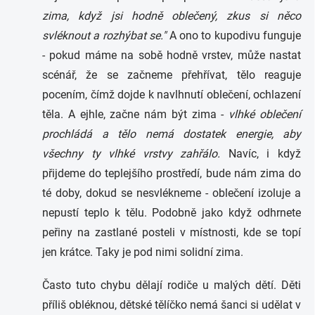
zima, když jsi hodně oblečený, zkus si něco
svléknout a rozhýbat se."
A ono to kupodivu funguje
- pokud máme na sobě hodně vrstev, může nastat
scénář, že se začneme přehřívat, tělo reaguje
pocením, čímž dojde k navlhnutí oblečení, ochlazení
těla. A ejhle, začne nám být zima -
vlhké oblečení
prochládá a tělo nemá dostatek energie, aby
všechny ty vlhké vrstvy zahřálo.
Navíc, i když
přijdeme do teplejšího prostředí, bude nám zima do
té doby, dokud se nesvlékneme - oblečení izoluje a
nepustí teplo k tělu. Podobně jako když odhrnete
peřiny na zastlané posteli v místnosti, kde se topí
jen krátce. Taky je pod nimi solidní zima.
Často tuto chybu dělají rodiče u malých dětí. Děti
příliš obléknou, dětské tělíčko nemá šanci si udělat v