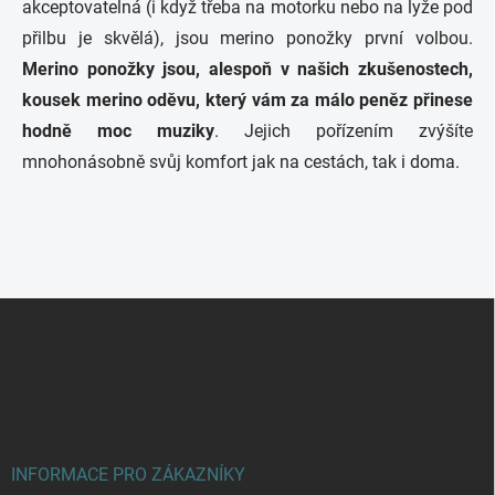
akceptovatelná (i když třeba na motorku nebo na lyže pod
přilbu je skvělá), jsou merino ponožky první volbou.
Merino ponožky jsou, alespoň v našich zkušenostech,
kousek merino oděvu, který vám za málo peněz přinese
hodně moc muziky
. Jejich pořízením zvýšíte
mnohonásobně svůj komfort jak na cestách, tak i doma.
Z
á
p
a
t
í
INFORMACE PRO ZÁKAZNÍKY