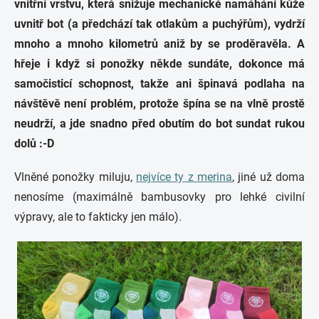
vnitřní vrstvu, která snižuje mechanické namáhání kůže
uvnitř bot (a předchází tak otlakům a puchýřům), vydrží
mnoho a mnoho kilometrů aniž by se proděravěla. A
hřeje i když si ponožky někde sundáte, dokonce má
samočisticí schopnost, takže ani špinavá podlaha na
návštěvě není problém, protože špína se na vlně prostě
neudrží, a jde snadno před obutím do bot sundat rukou
dolů :-D
Vlněné ponožky miluju,
nejvíce ty z merina
, jiné už doma
nenosíme (maximálně bambusovky pro lehké civilní
výpravy, ale to fakticky jen málo).