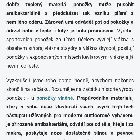
dobře zvolený materiál ponožky může působit
antibakteriálně a předcházet tak vzniku plísní a
nemilého odéru. Zároveň umí odvádět pot od pokožky a
udržet nohu v teple, i když je bota promočená.
Výrobci
sportovních ponožek za tímto účelem vyvíjejí vlákna s
obsahem stříbra, vlákna staydry a vlákna drycool, posilují
ponožky v exponovaných místech kevlarovými vlákny a já
nevím co ještě.
Vyzkoušeli jsme toho doma hodně, abychom nakonec
skončili na začátku. Rozumějte na začátku historie výroby
ponožek -
u
ponožky vlněné
. Prapůvodního materiálu,
který v sobě nese vlastnosti všech svých high-tech
nástupců užívaných pro moderní outdoorové vybavení:
je přirozeně antibakteriální, odvádí pot od těla, hřeje i za
mokra, poskytuje noze dostatečně silnou a pevnou