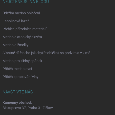
NEJČTENĚJŠÍ NA BLOGU
Údržba merino oblečení
Lanolinová lázeň
Přehled přírodních materiálů
Merino a atopický ekzém
Merino a žmolky
Šťastné dítě nebo jak chytře oblékat na podzim a v zimě
Merino pro klidný spánek
Příběh merino ovcí
Příběh zpracování vlny
NAVŠTIVTE NÁS
Kamenný obchod:
Biskupcova 37, Praha 3 - Žižkov