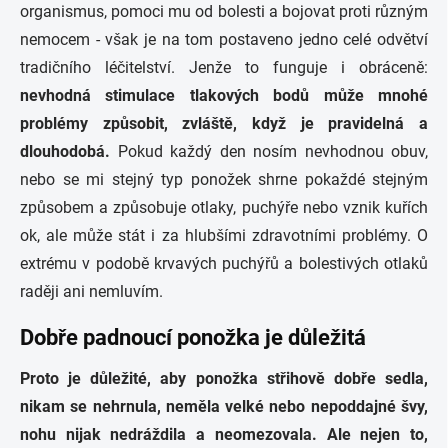
organismus, pomoci mu od bolesti a bojovat proti různým
nemocem - však je na tom postaveno jedno celé odvětví
tradičního léčitelství. Jenže to funguje i obráceně:
nevhodná stimulace tlakových bodů může mnohé
problémy způsobit, zvláště, když je pravidelná a
dlouhodobá.
Pokud každý den nosím nevhodnou obuv,
nebo se mi stejný typ ponožek shrne pokaždé stejným
způsobem a způsobuje otlaky, puchýře nebo vznik kuřích
ok, ale může stát i za hlubšími zdravotními problémy. O
extrému v podobě krvavých puchýřů a bolestivých otlaků
raději ani nemluvím.
Dobře padnoucí ponožka je důležitá
Proto je důležité, aby ponožka střihově dobře sedla,
nikam se nehrnula, neměla velké nebo nepoddajné švy,
nohu nijak nedráždila a neomezovala. Ale nejen to,