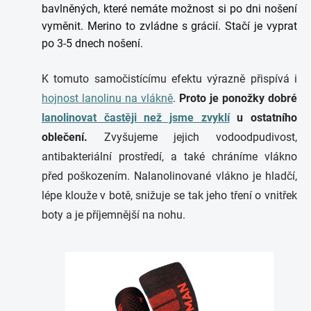
bavlněných, které nemáte možnost si po dni nošení
vyměnit. Merino to zvládne s grácií. Stačí je vyprat
po 3-5 dnech nošení.
K tomuto samočistícímu efektu výrazně přispívá i
hojnost lanolinu na vlákně
.
Proto je ponožky dobré
lanolinovat častěji než jsme zvyklí
u ostatního
oblečení.
Zvyšujeme jejich vodoodpudivost,
antibakteriální prostředí, a také chráníme vlákno
před poškozením. Nalanolinované vlákno je hladčí,
lépe klouže v botě, snižuje se tak jeho tření o vnitřek
boty a je příjemnější na nohu.