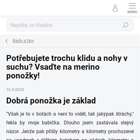
Přejít
na
obsah
Hledat
Rady a tipy
Potřebujete trochu klidu a nohy v
suchu? Vsaďte na merino
ponožky!
16.9.2022
Dobrá ponožka je základ
"Však je to v botách a není to vidět, tak jakýpak štráchy,"
řekla by moje babička. Dlouho jsem zastávala stejný
názor. Jenže pak přišly kilometry a kilometry prochozené