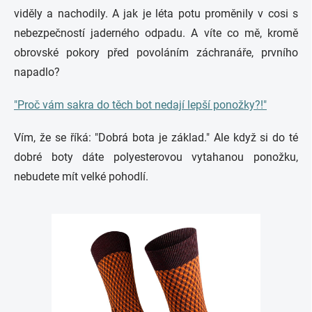
viděly a nachodily. A jak je léta potu proměnily v cosi s
nebezpečností jaderného odpadu. A víte co mě, kromě
obrovské pokory před povoláním záchranáře, prvního
napadlo?
"Proč vám sakra do těch bot nedají lepší ponožky?!"
Vím, že se říká: "Dobrá bota je základ." Ale když si do té
dobré boty dáte polyesterovou vytahanou ponožku,
nebudete mít velké pohodlí.