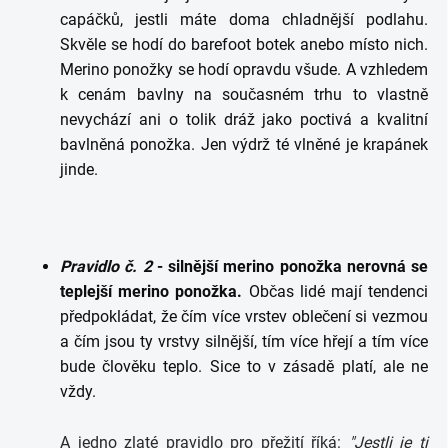
capáčků, jestli máte doma chladnější podlahu.
Skvěle se hodí do barefoot botek anebo místo nich.
Merino ponožky se hodí opravdu všude. A vzhledem
k cenám bavlny na současném trhu to vlastně
nevychází ani o tolik dráž jako poctivá a kvalitní
bavlněná ponožka. Jen výdrž té vlněné je krapánek
jinde.
Pravidlo č. 2
- silnější merino ponožka nerovná se
teplejší merino ponožka.
Občas lidé mají tendenci
předpokládat, že čím více vrstev oblečení si vezmou
a čím jsou ty vrstvy silnější, tím více hřejí a tím více
bude člověku teplo. Sice to v zásadě platí, ale ne
vždy.
A jedno zlaté pravidlo pro přežití říká:
"Jestli je ti