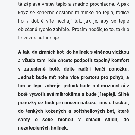
té záplavě vrstev teplo a snadno prochladne. A pak
když se konečně dostane miminko do tepla, rodiče
ho v dobré víře nechají tak, jak je, aby se teple
oblečené rychle zahřálo. Prosím nedělejte to, takhle
to vážně nefunguje.
A tak, do zimních bot, do holínek s vlněnou vložkou
a všude tam, kde chcete podpořit tepelný komfort
v zateplené botě, dejte raději tenčí ponožku.
Jednak bude mít noha více prostoru pro pohyb, a
tím se lépe zahřeje, jednak bude mít možnost si v
botě vytvořit své mikroklima a bude jí tepleji. Silné
ponožky se hodí pro nošení naboso, místo bačkor,
do tenkých kožených a softshellových bot, které
samy o sobě mohou v chladu studit, do
nezateplených holínek.