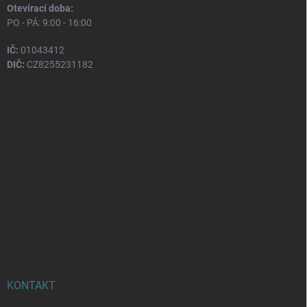
Otevírací doba:
PO - PÁ: 9:00 - 16:00
IČ:
01043412
DIČ:
CZ8255231182
KONTAKT