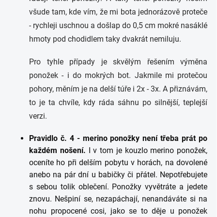
všude tam, kde vím, že mi bota jednorázově proteče
- rychleji uschnou a došlap do 0,5 cm mokré nasáklé
hmoty pod chodidlem taky dvakrát nemiluju.
Pro tyhle případy je skvělým řešením výměna
ponožek - i do mokrých bot. Jakmile mi protečou
pohory, měním je na delší túře i 2x - 3x. A přiznávám,
to je ta chvíle, kdy ráda sáhnu po silnější, teplejší
verzi.
Pravidlo č. 4 - merino ponožky není třeba prát po
každém nošení.
I v tom je kouzlo merino ponožek,
oceníte ho při delším pobytu v horách, na dovolené
anebo na pár dní u babičky či přátel. Nepotřebujete
s sebou tolik oblečení. Ponožky vyvětráte a jedete
znovu. Nešpiní se, nezapáchají, nenandáváte si na
nohu propocené cosi, jako se to děje u ponožek