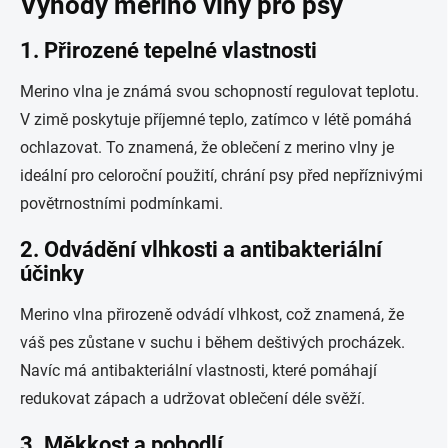
Výhody merino vlny pro psy
1. Přirozené tepelné vlastnosti
Merino vlna je známá svou schopností regulovat teplotu.
V zimě poskytuje příjemné teplo, zatímco v létě pomáhá
ochlazovat. To znamená, že oblečení z merino vlny je
ideální pro celoroční použití, chrání psy před nepříznivými
povětrnostními podmínkami.
2. Odvádění vlhkosti a antibakteriální
účinky
Merino vlna přirozeně odvádí vlhkost, což znamená, že
váš pes zůstane v suchu i během deštivých procházek.
Navíc má antibakteriální vlastnosti, které pomáhají
redukovat zápach a udržovat oblečení déle svěží.
3. Měkkost a pohodlí