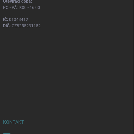
Otevírací doba:
PO - PÁ: 9:00 - 16:00
IČ:
01043412
DIČ:
CZ8255231182
KONTAKT