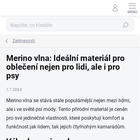
Přejít
na
obsah
Hledat
Zajímavosti
Merino vlna: Ideální materiál pro
oblečení nejen pro lidi, ale i pro
psy
1.7.2024
Merino vlna se stává stále populárnější nejen mezi lidmi,
ale i ve světě psí módy. Tento přírodní materiál je ceněn
pro své jedinečné vlastnosti, které poskytují komfort a
funkčnost jak lidem, tak jejich čtyřnohým kamarádům.