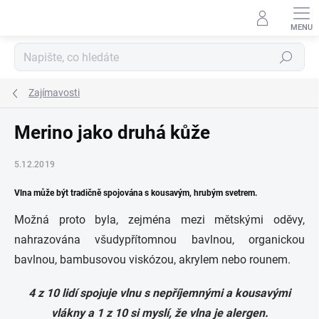
Přejít
na
obsah
Hledat
Zajímavosti
Merino jako druhá kůže
5.12.2019
Vlna může být tradičně spojována s kousavým, hrubým svetrem.
Možná proto byla, zejména mezi mětskými oděvy,
nahrazována všudypřítomnou bavlnou, organickou
bavlnou, bambusovou viskózou, akrylem nebo rounem.
4 z 10 lidí spojuje vlnu s nepříjemnými a kousavými
vlákny a 1 z 10 si myslí, že vlna je alergen.