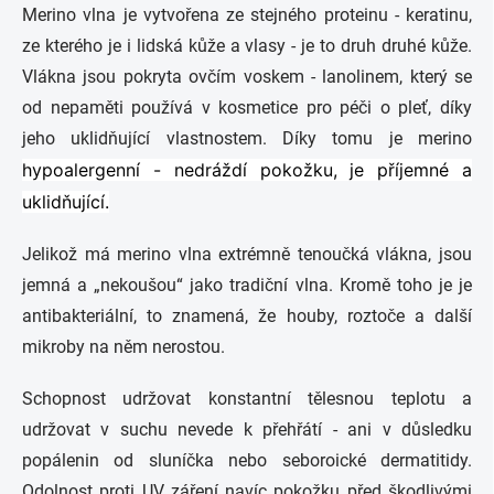
Merino vlna je vytvořena ze stejného proteinu - keratinu,
ze kterého je i lidská kůže a vlasy - je to druh druhé kůže.
Vlákna jsou pokryta ovčím voskem - lanolinem, který se
od nepaměti používá v kosmetice pro péči o pleť, díky
jeho uklidňující vlastnostem. Díky tomu je merino
hypoalergenní - nedráždí pokožku, je příjemné a
uklidňující.
Jelikož má merino vlna extrémně tenoučká vlákna, jsou
jemná a „nekoušou“ jako tradiční vlna. Kromě toho je je
antibakteriální, to znamená, že houby, roztoče a další
mikroby na něm nerostou.
Schopnost udržovat konstantní tělesnou teplotu a
udržovat v suchu nevede k přehřátí - ani v důsledku
popálenin od sluníčka nebo seboroické dermatitidy.
Odolnost proti UV záření navíc pokožku před škodlivými