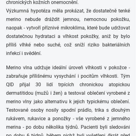
chronických kožních onemocnění.
Výzkumná hypotéza měla prokázat, že dostatečně tenké
merino nebude dráždit jemnou, nemocnou pokožku,
naopak - vytvoří příznivé mikroklima, které bude udržovat
dostatečnou hydrataci a vlhkost pokožky, aniž by bylo
příliš vlhké nebo suché, což sníží riziko bakteriálních
infekcí i svědění.
Merino vlna udržuje ideální úroveň vlhkosti v pokožce -
zabraňuje přílišnému vysychání i pocitům vlhkosti. Tým
QID přijal 30 lidí trpících chronickou atopickou
dermatitidou (mužů i žen) a testoval oblečení vyrobené z
merino vlny jako alternativu k jejich typickému oblečení.
Testované osoby nosily spodní prádlo, trika s dlouhým
rukávem, rukavice a ponožky - vše vyrobené z jemného
merina - po dobu několika týdnů. Pacienti byli sledováni
po dobu 6 týdnů, během nichž byli vyšetřeni 4krát před