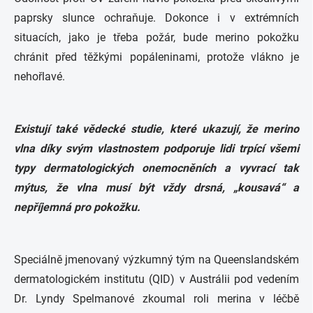
paprsky slunce ochraňuje. Dokonce i v extrémních
situacích, jako je třeba požár, bude merino pokožku
chránit před těžkými popáleninami, protože vlákno je
nehořlavé.
Existují také vědecké studie, které ukazují, že merino
vlna díky svým vlastnostem podporuje lidi trpící všemi
typy dermatologických onemocněních a vyvrací tak
mýtus, že vlna musí být vždy drsná, „kousavá“ a
nepříjemná pro pokožku.
Speciálně jmenovaný výzkumný tým na Queenslandském
dermatologickém institutu (QID) v Austrálii pod vedením
Dr. Lyndy Spelmanové zkoumal roli merina v léčbě