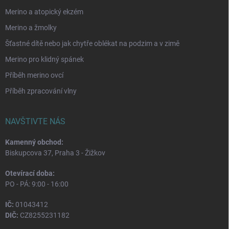
Merino a atopický ekzém
Merino a žmolky
Šťastné dítě nebo jak chytře oblékat na podzim a v zimě
Merino pro klidný spánek
Příběh merino ovcí
Příběh zpracování vlny
NAVŠTIVTE NÁS
Kamenný obchod:
Biskupcova 37, Praha 3 - Žižkov
Otevírací doba:
PO - PÁ: 9:00 - 16:00
IČ:
01043412
DIČ:
CZ8255231182