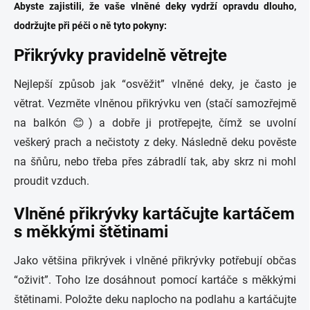
Abyste zajistili, že vaše vlněné deky vydrží opravdu dlouho,
dodržujte při péči o ně tyto pokyny:
Přikrývky pravidelně větrejte
Nejlepší způsob jak “osvěžit” vlněné deky, je často je
větrat. Vezměte vlněnou přikrývku ven (stačí samozřejmě
na balkón 😊) a dobře ji protřepejte, čímž se uvolní
veškerý prach a nečistoty z deky. Následně deku pověste
na šňůru, nebo třeba přes zábradlí tak, aby skrz ni mohl
proudit vzduch.
Vlněné přikrývky kartáčujte kartáčem
s měkkými štětinami
Jako většina přikrývek i vlněné přikrývky potřebují občas
“oživit”. Toho lze dosáhnout pomocí kartáče s měkkými
štětinami. Položte deku naplocho na podlahu a kartáčujte