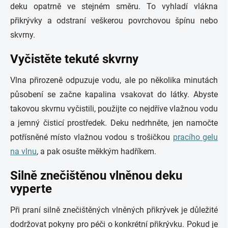
deku opatrně ve stejném směru. To vyhladí vlákna
přikrývky a odstraní veškerou povrchovou špínu nebo
skvrny.
Vyčistěte tekuté skvrny
Vlna přirozeně odpuzuje vodu, ale po několika minutách
působení se začne kapalina vsakovat do látky. Abyste
takovou skvrnu vyčistili, použijte co nejdříve vlažnou vodu
a jemný čisticí prostředek. Deku nedrhněte, jen namočte
potřísněné místo vlažnou vodou s trošičkou
pracího gelu
na vlnu
, a pak osušte měkkým hadříkem.
Silně znečištěnou vlněnou deku
vyperte
Při praní silně znečištěných vlněných přikrývek je důležité
dodržovat pokyny pro péči o konkrétní přikrývku. Pokud je