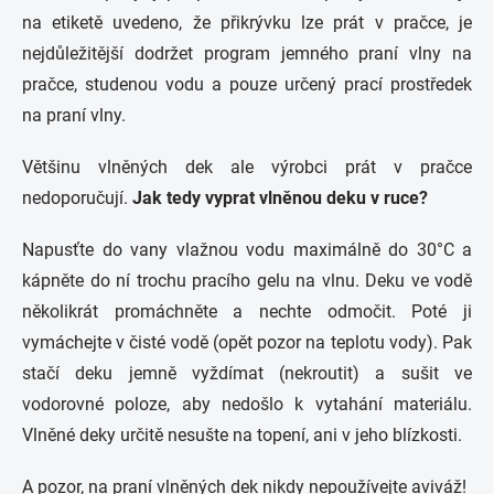
na etiketě uvedeno, že přikrývku lze prát v pračce, je
nejdůležitější dodržet program jemného praní vlny na
pračce, studenou vodu a pouze určený prací prostředek
na praní vlny.
Většinu vlněných dek ale výrobci prát v pračce
nedoporučují.
Jak tedy vyprat vlněnou deku v ruce?
Napusťte do vany vlažnou vodu maximálně do 30°C a
kápněte do ní trochu pracího gelu na vlnu. Deku ve vodě
několikrát promáchněte a nechte odmočit. Poté ji
vymáchejte v čisté vodě (opět pozor na teplotu vody). Pak
stačí deku jemně vyždímat (nekroutit) a sušit ve
vodorovné poloze, aby nedošlo k vytahání materiálu.
Vlněné deky určitě nesušte na topení, ani v jeho blízkosti.
A pozor, na praní vlněných dek nikdy nepoužívejte aviváž!