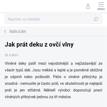
Přejít
na
obsah
Hledat
Rady a tipy
Jak prát deku z ovčí vlny
22.3.2021
Vlněné deky patří mezi nejodolnější a nejžádanější ze
všech typů dek. Jsou měkké a teplé a je poměrně obtížné
je ušpinit nebo poškodit. Péče o vlněné přikrývky je
snadná - nemusíte je často prát, ve skutečnosti je nejlepší
prát je jen střídmě. Někteří výrobci doporučují praní
vlněných přikrývek jednou za tři měsíce.