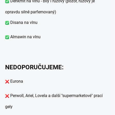
Denkmit na vlnu - bílý i růžový (pozor, růžový je
opravdu silně parfemovaný)
Disana na vlnu
Almawin na vlnu
NEDOPORUČUJEME:
Eurona
Perwoll, Ariel, Lovela a další "supermarketové" prací
gely