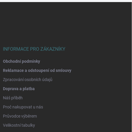
Z
á
p
a
t
í
INFORMACE PRO ZÁKAZNÍKY
Obchodní podmínky
Reklamace a odstoupení od smlouvy
Zpracování osobních údajů
Doprava a platba
Náš příběh
Proč nakupovat u nás
Průvodce výběrem
Velikostní tabulky