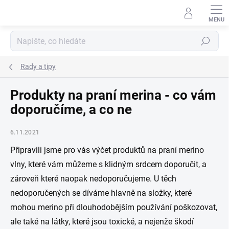
Přejít
na
obsah
Hledat
Rady a tipy
Produkty na praní merina - co vám
doporučíme, a co ne
6.11.2021
Připravili jsme pro vás výčet produktů na praní merino
vlny, které vám můžeme s klidným srdcem doporučit, a
zároveň které naopak nedoporučujeme. U těch
nedoporučených se díváme hlavně na složky, které
mohou merino při dlouhodobějším používání poškozovat,
ale také na látky, které jsou toxické, a nejenže škodí