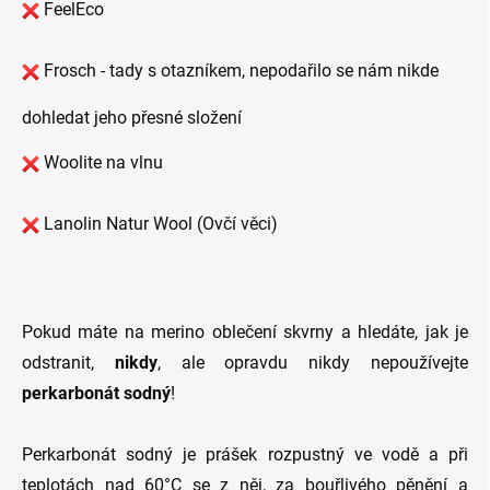
FeelEco
Frosch - tady s otazníkem, nepodařilo se nám nikde
dohledat jeho přesné složení
Woolite na vlnu
Lanolin Natur Wool (Ovčí věci)
Pokud máte na merino oblečení skvrny a hledáte, jak je
odstranit,
nikdy
, ale opravdu nikdy nepoužívejte
perkarbonát sodný
!
Perkarbonát sodný je prášek rozpustný ve vodě a při
teplotách nad 60°C se z něj, za bouřlivého pěnění a