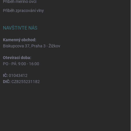
Příběh merino ovcí
Příběh zpracování vlny
NAVŠTIVTE NÁS
Kamenný obchod:
Biskupcova 37, Praha 3 - Žižkov
Otevírací doba:
PO - PÁ: 9:00 - 16:00
IČ:
01043412
DIČ:
CZ8255231182