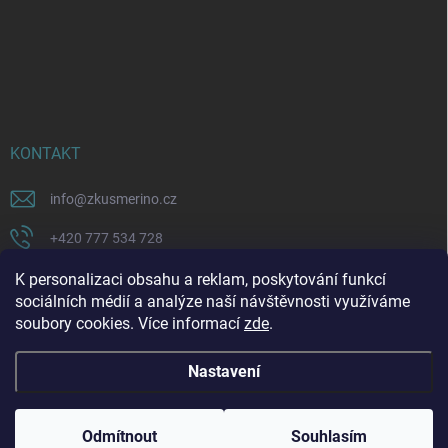
KONTAKT
info
@
zkusmerino.cz
+420 777 534 728
https://www.facebook.com/zkusmerino/
K personalizaci obsahu a reklam, poskytování funkcí
sociálních médií a analýze naší návštěvnosti využíváme
zkusmerino.cz
soubory cookies. Více informací
zde
.
Nastavení
Copyright 2026
ZKUSMERINO
. Všechna práva vyhrazena.
Upravit nastavení
cookies
Odmítnout
Souhlasím