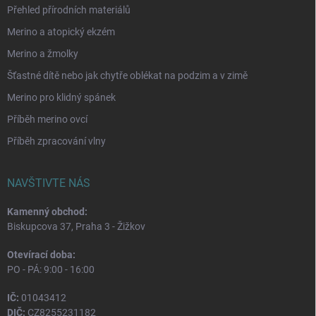
Přehled přírodních materiálů
Merino a atopický ekzém
Merino a žmolky
Šťastné dítě nebo jak chytře oblékat na podzim a v zimě
Merino pro klidný spánek
Příběh merino ovcí
Příběh zpracování vlny
NAVŠTIVTE NÁS
Kamenný obchod:
Biskupcova 37, Praha 3 - Žižkov
Otevírací doba:
PO - PÁ: 9:00 - 16:00
IČ:
01043412
DIČ:
CZ8255231182