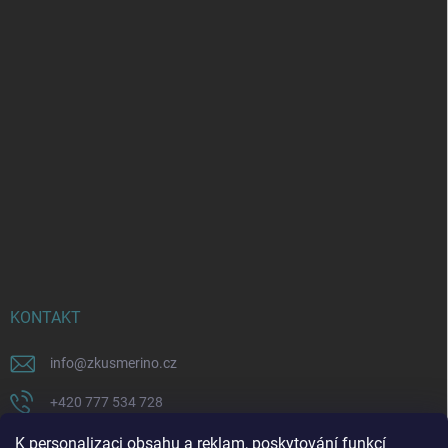
KONTAKT
info
@
zkusmerino.cz
+420 777 534 728
https://www.facebook.com/zkusmerino/
K personalizaci obsahu a reklam, poskytování funkcí