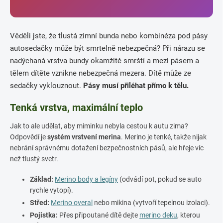
Věděli jste, že tlustá zimní bunda nebo kombinéza pod pásy
autosedačky může být smrtelně nebezpečná? Při nárazu se
nadýchaná vrstva bundy okamžitě smrští a mezi pásem a
tělem dítěte vznikne nebezpečná mezera. Dítě může ze
sedačky vyklouznout.
Pásy musí přiléhat přímo k tělu.
Tenká vrstva, maximální teplo
Jak to ale udělat, aby miminku nebyla cestou k autu zima?
Odpovědí je
systém vrstvení merina
. Merino je tenké, takže nijak
nebrání správnému dotažení bezpečnostních pásů, ale hřeje víc
než tlustý svetr.
Základ:
Merino body a legíny
(odvádí pot, pokud se auto
rychle vytopí).
Střed:
Merino overal
nebo mikina (vytvoří tepelnou izolaci).
Pojistka:
Přes připoutané dítě dejte
merino deku
, kterou