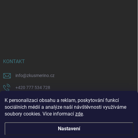
KONTAKT
info
@
zkusmerino.cz
+420 777 534 728
https://www.facebook.com/zkusmerino/
K personalizaci obsahu a reklam, poskytování funkcí
sociálních médií a analýze naší návštěvnosti využíváme
zkusmerino.cz
soubory cookies. Více informací
zde
.
Nastavení