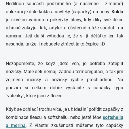
Nedílnou součástí podzimního (a následně i zimního)
oblékání je dále kukla a návleky (capáčky) na nohy.
Kukla
je skvělou variantou pokrývky hlavy, kdy díky své délce
úžasně zakryje i krk, zátylek a částečně může spadat i na
ramena. Její další výhodou je, že si ji děťátko jen tak
nesundá, takže ji nebudete ztrácet jako čepice :-D
Nezapomeňte, že když jdete ven, je potřeba zateplit
nožičky. Malé děti nemají žádnou termoregulaci, a tak jim
zejména ručičky a nožičky rychle prochladnou. Na
podzim si celkem dobře vystačíte s capáčky typu
"válenky", které jsou z fleecu.
Když se ochladí trochu více, je už ideální pořídit capáčky z
kombinace fleecu a softshellu, nebo ještě lépe
softshellu
a merina
. Z vlastní zkušenosti můžeme tyto capáčky