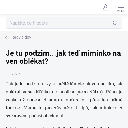
Přejít
na
obsah
Hledat
Rady a tipy
Je tu podzim...jak teď miminko na
ven oblékat?
1.9.2022
Tak je tu podzim a vy si určitě lámete hlavu nad tím, jak
oblékat vaše děťátko do nosítka (nebo šátku). Ráno je
venku už docela chladno a občas to i přes den pěkně
foukne. Máme tu pro vás několik tipů, jak miminko v
sychravém počasí obléknout.