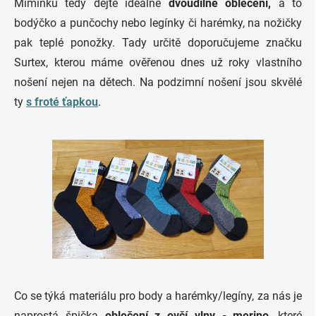
Miminku tedy dejte ideálně
dvoudílné oblečení,
a to
bodýčko a punčochy nebo legínky či harémky, na nožičky
pak teplé ponožky. Tady určitě doporučujeme značku
Surtex, kterou máme ověřenou dnes už roky vlastního
nošení nejen na dětech. Na podzimní nošení jsou skvělé
ty
s froté ťapkou
.
Co se týká materiálu pro body a harémky/legíny, za nás je
naprostá špička
oblečení z ovčí vlny - merino
, které