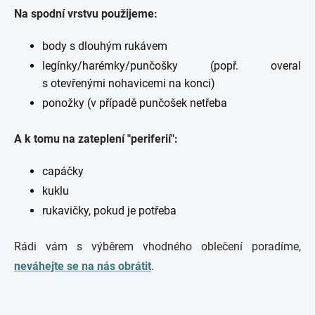
Na spodní vrstvu použijeme:
body s dlouhým rukávem
legínky/harémky/punčošky (popř. overal
s otevřenými nohavicemi na konci)
ponožky (v případě punčošek netřeba
A k tomu na zateplení "periferií":
capáčky
kuklu
rukavičky, pokud je potřeba
Rádi vám s výběrem vhodného oblečení poradíme,
neváhejte se na nás obrátit
.