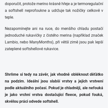
doporučit, protože merino krásně hřeje a je termoregulační
a softshell neprofoukne a udržuje tak nožičky celkově v
teple.
Nezapomínejte ani na ruce, do menšího chladu postačí
jednoduché rukavičky z čistého merina (například značek
Lambio, nebo ManyMonths), při větší zimě jsou pak lepší
zateplené softshellové rukavice.
Shrňme si tedy na závěr, jak vhodně obléknout děťátko
na podzim. Ideální jsou slabší vrstvy a jejich vrstvení
podle aktuálního počasí. Pokud je chladněji, ale nefouká
je jako vrchní vrstva dostačující fleece, pokud fouká,
skvělou práci odvede softshell.