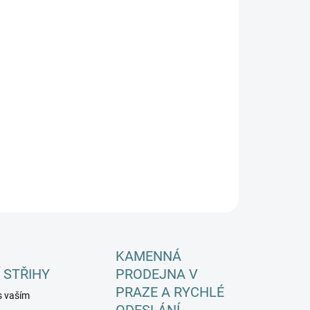
EME DORUČIT DO:
ZVOLTE VARIANTU
−
+
Přidat do košíku
ILNÍ INFORMACE
ZEPTAT SE
HLÍDAT
KAMENNÁ
 STŘIHY
PRODEJNA V
PRAZE A RYCHLÉ
s vaším