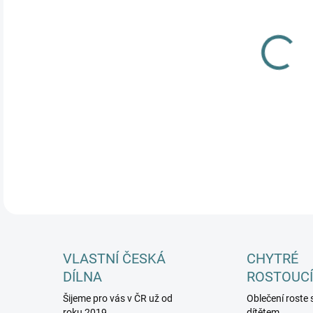
MŮŽ
DETA
VLASTNÍ ČESKÁ
CHYTRÉ
DÍLNA
ROSTOUCÍ
Šijeme pro vás v ČR už od
Oblečení roste 
roku 2019
dítětem