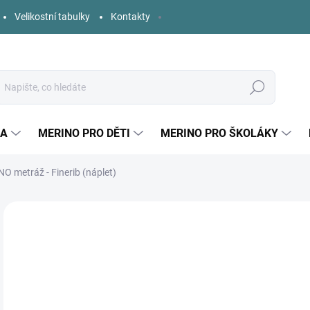
Velikostní tabulky
Kontakty
Hledat
KA
MERINO PRO DĚTI
MERINO PRO ŠKOLÁKY
O metráž - Finerib (náplet)
Neohodnoceno
Podrobnosti hodnocení
ZNAČKA:
MYLLYM
39
Měr
ZVO
cena
TUB