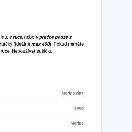
lnu,
v ruce
, nebo
v pračce pouze s
otáčky (ideálně
max 400
). Pokud nemáte
v ruce. Nepoužívat sušičku.
Merino vlna
180g
Merino