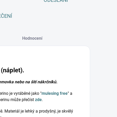
ODESLÁNÍ
EČENÍ
Hodnocení
(náplet).
emovka nebo na šití nákrčníků.
erino je vyráběné jako "
mulesing free
" a
merinu může přečíst
zde
.
. Materiál je lehký a prodyšný, je skvělý