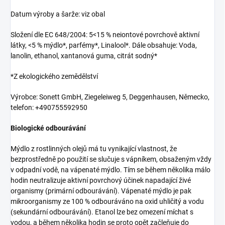
Datum výroby a šarže: viz obal
Složení dle EC 648/2004: 5<15 % neiontové povrchově aktivní
látky, <5 % mýdlo*, parfémy*, Linalool*. Dále obsahuje: Voda,
lanolin, ethanol, xantanová guma, citrát sodný*
*Z ekologického zemědělství
Výrobce: Sonett GmbH, Ziegeleiweg 5, Deggenhausen, Německo,
telefon: +490755592950
Biologické odbourávání
Mýdlo z rostlinných olejů má tu vynikající vlastnost, že
bezprostředně po použití se slučuje s vápníkem, obsaženým vždy
v odpadní vodě, na vápenaté mýdlo. Tím se během několika málo
hodin neutralizuje aktivní povrchový účinek napadající živé
organismy (primární odbourávání). Vápenaté mýdlo je pak
mikroorganismy ze 100 % odbouráváno na oxid uhličitý a vodu
(sekundární odbourávání). Etanol lze bez omezení míchat s
vodou, a během několika hodin se proto opět začleňuje do