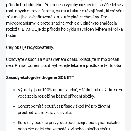
přírodního koloběhu. Při procesu výroby cukrových smáčedel se z
rostlinných surovin škrobu, cukru a tuku získávají části, které však
zůstávají ve své přirozené struktuře plně zachovány. Pro
mikroorganismy je proto snadné rychle a úplně tyto smáčedla
rozložit. ETANOL je do přírodního cyklu navrácen během několika
hodin.
Celý obal je recyklovatelný.
Uchovejte v suchu a v uzavřeném obalu. Skladujte mimo dosah
dětí. Při náhodném požití vyhledejte lékaře a předložte tento obal.
Zásady ekologické drogerie SONETT
Výrobky jsou 100% odbouratelné, v řádu hodin až dní se ve
vodě zcela rozloží na běžné přírodní složky.
Sonett odmítá používat přísady škodlivé pro životní
prostředí a pro zdraví člověka.
Suroviny použité při výrobě pocházejí z bio-dynamického
nebo ekologického zemědělství nebo volného sběru.