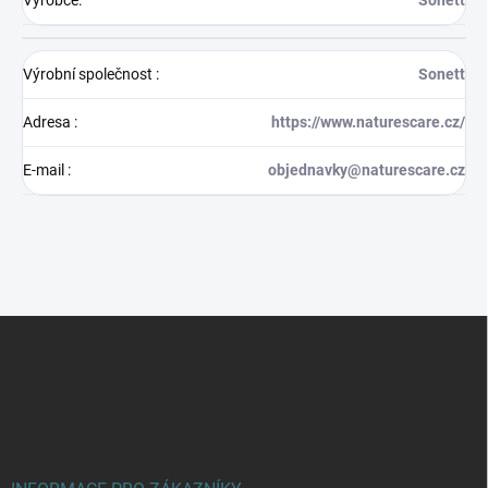
Výrobce
:
Sonett
Výrobní společnost
:
Sonett
Adresa
:
https://www.naturescare.cz/
E-mail
:
objednavky@naturescare.cz
Z
á
p
a
t
í