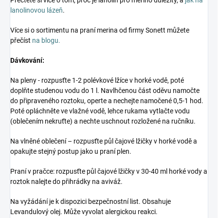
Přečtěte si více o tom, proč je lanolin pro merino důležitý, a
jak na
lanolinovou lázeň
.
Více si o sortimentu na praní merina od firmy Sonett můžete
přečíst
na blogu.
Dávkování:
Na pleny - rozpusťte 1-2 polévkové lžíce v horké vodě, poté
doplňte studenou vodu do 1 l. Navlhčenou část oděvu namočte
do připraveného roztoku, operte a nechejte namočené 0,5-1 hod.
Poté opláchněte ve vlažné vodě, lehce rukama vytlačte vodu
(oblečením nekruťte) a nechte uschnout rozložené na ručníku.
Na vlněné oblečení – rozpusťte půl čajové lžičky v horké vodě a
opakujte stejný postup jako u praní plen.
Praní v pračce: rozpusťte půl čajové lžičky v 30-40 ml horké vody a
roztok nalejte do přihrádky na aviváž.
Na vyžádání je k dispozici bezpečnostní list. Obsahuje
Levandulový olej. Může vyvolat alergickou reakci.