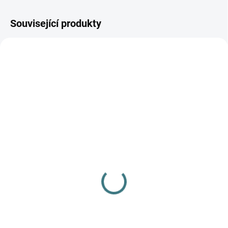
Související produkty
SKLADEM
SKLADEM
(1 KS)
(1 KS)
Bunda Iobio merino
ŠATY IOBIO MERINO -
fleece - Ledově modrá
tmavě modrá
1 390 Kč
1 020 Kč
Detail
Detail