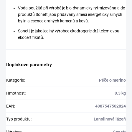
Voda použitá při výrobě je bio-dynamicky rytmizována a do
produktů Sonett jsou přidávány směsi energeticky silných
bylin a esence drahých kamenů a kovů.
Sonett je jako jediný výrobce ekodrogerie držitelem dvou
ekocertifikátů.
Doplňkové parametry
Kategorie
:
Péče o merino
Hmotnost
:
0.3 kg
EAN
:
4007547502024
Typ produktu
:
Lanolinová lázeň