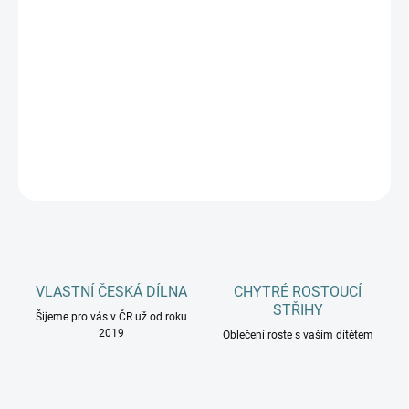
MŮŽEME DORUČIT DO:
ZVOLTE VARIANTU
−
+
Přidat do košíku
DETAILNÍ INFORMACE
ZEPTAT SE
HLÍDAT
VLASTNÍ ČESKÁ DÍLNA
CHYTRÉ ROSTOUCÍ
STŘIHY
Šijeme pro vás v ČR už od roku
2019
Oblečení roste s vaším dítětem