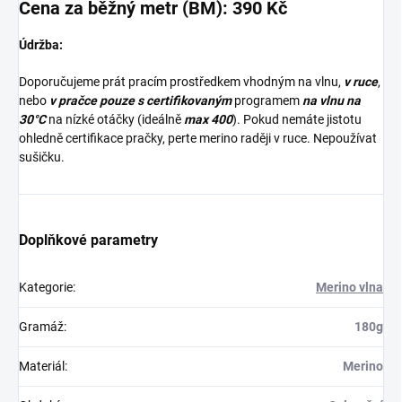
Cena za běžný metr (BM): 390 Kč
Údržba:
Doporučujeme prát pracím prostředkem vhodným na vlnu,
v ruce
,
nebo
v pračce pouze s certifikovaným
programem
na vlnu na
30°C
na nízké otáčky (ideálně
max 400
). Pokud nemáte jistotu
ohledně certifikace pračky, perte merino raději v ruce. Nepoužívat
sušičku.
Doplňkové parametry
Kategorie
:
Merino vlna
Gramáž
:
180g
Materiál
:
Merino