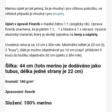
Merino úplet je tak jemný, že je vhodný i pro citlivou pokožku, ve
většině případů je vhodný i pro
atopiky
.
Úplet v úpravě Finerib =
hladké žebro 1:1 (anglicky rib). Úprava
finerib znamená, že je pleten 1:1, 1 x hladce a 1 x obrace. Vysoce
elastický materiál, který je skvělý zejména na
lemy a náplety.
Uvedená cena je za 10 cm z šíře role. Minimální odběr je 20 cm (tj.
2 "kusy"), dále je možno objednávat po 10 cm (např. přidáním 3
kusů do košíku objednáte 30 cm úpletu z šíře role).
Šířka: 44 cm (toto merino je dodáváno jako
tubus, délka jedné strany je 22 cm)
Gramáž: 180 g/m²
Zpracování: finerib
Složení: 100% merino