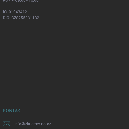
PO - PÁ: 9:00 - 16:00
IČ:
01043412
DIČ:
CZ8255231182
KONTAKT
info
@
zkusmerino.cz