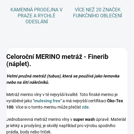
KAMENNÁ PRODEJNA V
VÍCE NEŽ 20 ZNAČEK
PRAZE A RYCHLÉ
FUNKČNÍHO OBLEČENÍ
ODESLÁNÍ
Celoroční MERINO metráž - Finerib
(náplet).
Velmi pružná metráž (tubus), která se používá jako lemovka
nebo na šití nákrčníků.
Metráž merino vlny v té nejvyšší kvalitě. Toto finské merino je
vyráběné jako "
mulesing free
" a má nejvyšší certifikaci
Öko-Tex
100
. Více si o tomto merinu může přečíst
zde
.
Jednobarevná metráž merino vlny v
super wash
úpravě. Materiál
je lehký a prodyšný, je skvělý například pro výrobu spodního
prádla, body nebo triček.