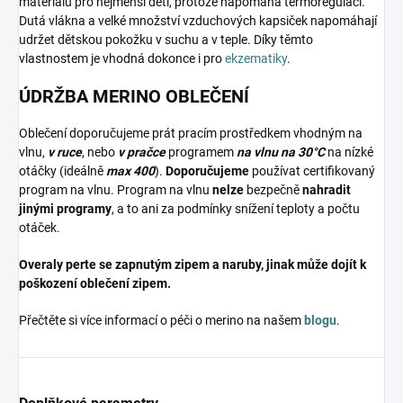
materiálů pro nejmenší děti, protože napomáhá termoregulaci.
Dutá vlákna a velké množství vzduchových kapsiček napomáhají
udržet dětskou pokožku v suchu a v teple. Díky těmto
vlastnostem je vhodná dokonce i pro
ekzematiky
.
ÚDRŽBA MERINO OBLEČENÍ
Oblečení doporučujeme prát pracím prostředkem vhodným na
vlnu,
v ruce
, nebo
v pračce
programem
na vlnu na 30°C
na nízké
otáčky (ideálně
max 400
).
Doporučujeme
používat certifikovaný
program na vlnu. Program na vlnu
nelze
bezpečně
nahradit
jinými programy
, a to ani za podmínky snížení teploty a počtu
otáček.
Overaly perte se zapnutým zipem a naruby, jinak může dojít k
poškození oblečení zipem.
Přečtěte si více informací o péči o merino na našem
blogu
.