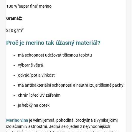
100 % "super fine" merino
Gramáž:
2
210 g/m
Proč je merino tak úžasný materiál?
má schopnost udržovat tělesnou teplotu
výborně větrá
odvádí pot a vlhkost
má antibakteriální schopnosti a neutralizuje tělesné pachy
chrání před UV zářením
je hebký na dotek
Merino vlna
je velmi jemná, pohodlná, prodyšná s vynikajícími
izolačními vlastnostmi. Jedná se o jeden z nejvhodnějších