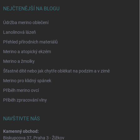
NEJČTENĚJŠÍ NA BLOGU
Údržba merino oblečení
Lanolinová lázeň
Přehled přírodních materiálů
Merino a atopický ekzém
Merino a žmolky
Šťastné dítě nebo jak chytře oblékat na podzim a v zimě
Merino pro klidný spánek
Příběh merino ovcí
Příběh zpracování vlny
NAVŠTIVTE NÁS
Kamenný obchod:
Biskupcova 37, Praha 3 - Žižkov