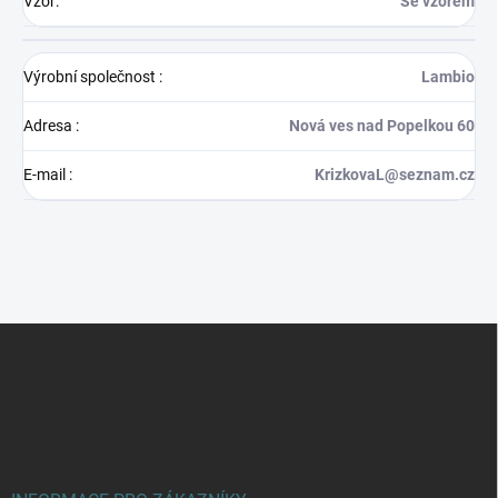
Vzor
:
Se vzorem
Výrobní společnost
:
Lambio
Adresa
:
Nová ves nad Popelkou 60
E-mail
:
KrizkovaL@seznam.cz
Z
á
p
a
t
í