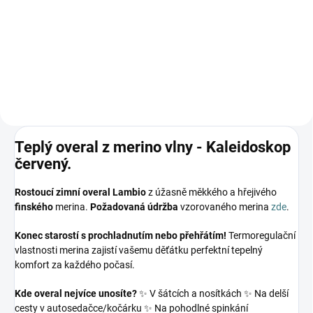
179 Kč
Detail
Teplý overal z merino vlny - Kaleidoskop
červený.
Rostoucí zimní overal Lambio
z úžasně měkkého a hřejivého
finského
merina.
Požadovaná údržba
vzorovaného merina
zde
.
Konec starostí s prochladnutím nebo přehřátím!
Termoregulační
vlastnosti merina zajistí vašemu děťátku perfektní tepelný
komfort za každého počasí.
Kde overal nejvíce unosíte?
✨ V šátcích a nosítkách ✨ Na delší
cesty v autosedačce/kočárku ✨ Na pohodlné spinkání