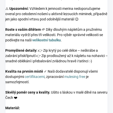
⚠️
Upozornění:
Vzhledem k jemnosti merina nedoporučujeme
overal pro celodenní nošení u aktivně lezoucích miminek, případně
jen jako spodní vrtsvu pod odolnější materiál 😉
Roste s vaším dítětem
🌱 Díky dlouhým nápletům a pružnému
materiálu vydrží přes tři velikosti. Pro výběr správné velikosti se
podívejte na naši
velikostní tabulku
.
Promyšlené detaily:
👉 Zip krytý po celé délce – neškrábe a
zabrání přiskřípnutí 👉 Zip prodloužený až k nápletu na nohavici –
snadné oblékání i přebalování zvládnou hravě i tatínci :-)
Kvalita na prvním místě
✓ Naši dodavatelé disponují všemi
dostupnými
certifikacemi
, zpracování
mulesing free
je
samozřejmostí.
Skvělý poměr ceny a kvality.
Ušito s láskou v malé dílně na severu
Čech ❤️
Materiál: