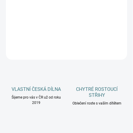
MŮŽEME DORUČIT DO:
ZVOLTE VARIANTU
−
+
Přidat do košíku
DETAILNÍ INFORMACE
ZEPTAT SE
HLÍDAT
VLASTNÍ ČESKÁ DÍLNA
CHYTRÉ ROSTOUCÍ
STŘIHY
Šijeme pro vás v ČR už od roku
2019
Oblečení roste s vaším dítětem