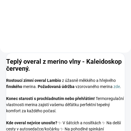
179 Kč
Detail
Teplý overal z merino vlny - Kaleidoskop
červený.
Rostoucí zimní overal Lambio
z úžasně měkkého a hřejivého
finského
merina.
Požadovaná údržba
vzorovaného merina
zde
.
Konec starostí s prochladnutím nebo přehřátím!
Termoregulační
vlastnosti merina zajistí vašemu děťátku perfektní tepelný
komfort za každého počasí.
Kde overal nejvíce unosíte?
✨ V šátcích a nosítkách ✨ Na delší
cesty v autosedačce/kočárku ✨ Na pohodlné spinkání