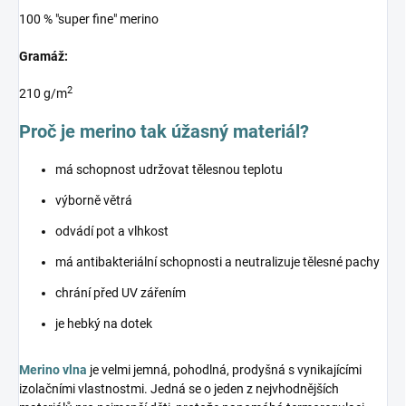
100 % "super fine" merino
Gramáž:
2
210 g/m
Proč je merino tak úžasný materiál?
má schopnost udržovat tělesnou teplotu
výborně větrá
odvádí pot a vlhkost
má antibakteriální schopnosti a neutralizuje tělesné pachy
chrání před UV zářením
je hebký na dotek
Merino vlna
je velmi jemná, pohodlná, prodyšná s vynikajícími
izolačními vlastnostmi. Jedná se o jeden z nejvhodnějších