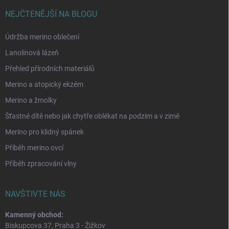
NEJČTENĚJŠÍ NA BLOGU
Údržba merino oblečení
Lanolinová lázeň
Přehled přírodních materiálů
Merino a atopický ekzém
Merino a žmolky
Šťastné dítě nebo jak chytře oblékat na podzim a v zimě
Merino pro klidný spánek
Příběh merino ovcí
Příběh zpracování vlny
NAVŠTIVTE NÁS
Kamenný obchod:
Biskupcova 37, Praha 3 - Žižkov