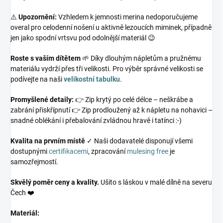
⚠️
Upozornění:
Vzhledem k jemnosti merina nedoporučujeme
overal pro celodenní nošení u aktivně lezoucích miminek, případně
jen jako spodní vrtsvu pod odolnější materiál 😉
Roste s vaším dítětem
🌱 Díky dlouhým nápletům a pružnému
materiálu vydrží přes tři velikosti. Pro výběr správné velikosti se
podívejte na naši
velikostní tabulku
.
Promyšlené detaily:
👉 Zip krytý po celé délce – neškrábe a
zabrání přiskřípnutí 👉 Zip prodloužený až k nápletu na nohavici –
snadné oblékání i přebalování zvládnou hravě i tatínci :-)
Kvalita na prvním místě
✓ Naši dodavatelé disponují všemi
dostupnými
certifikacemi
, zpracování
mulesing free
je
samozřejmostí.
Skvělý poměr ceny a kvality.
Ušito s láskou v malé dílně na severu
Čech ❤️
Materiál: