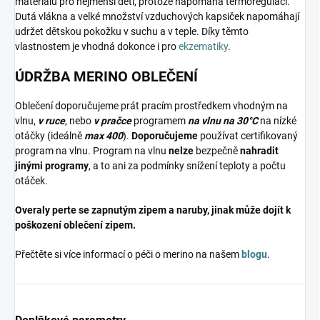
materiálů pro nejmenší děti, protože napomáhá termoregulaci.
Dutá vlákna a velké množství vzduchových kapsiček napomáhají
udržet dětskou pokožku v suchu a v teple. Díky těmto
vlastnostem je vhodná dokonce i pro
ekzematiky
.
ÚDRŽBA MERINO OBLEČENÍ
Oblečení doporučujeme prát pracím prostředkem vhodným na
vlnu,
v ruce
, nebo
v pračce
programem
na vlnu na 30°C
na nízké
otáčky (ideálně
max 400
).
Doporučujeme
používat certifikovaný
program na vlnu. Program na vlnu
nelze
bezpečně
nahradit
jinými programy
, a to ani za podmínky snížení teploty a počtu
otáček.
Overaly perte se zapnutým zipem a naruby, jinak může dojít k
poškození oblečení zipem.
Přečtěte si více informací o péči o merino na našem
blogu
.