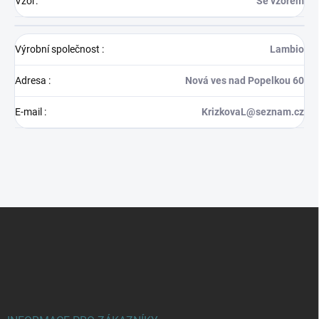
Vzor
:
Se vzorem
Výrobní společnost
:
Lambio
Adresa
:
Nová ves nad Popelkou 60
E-mail
:
KrizkovaL@seznam.cz
Z
á
p
a
t
í