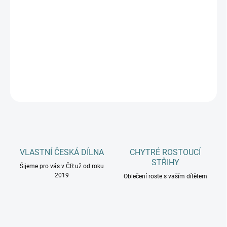
MŮŽEME DORUČIT DO:
ZVOLTE VARIANTU
−
+
Přidat do košíku
DETAILNÍ INFORMACE
ZEPTAT SE
HLÍDAT
VLASTNÍ ČESKÁ DÍLNA
CHYTRÉ ROSTOUCÍ
STŘIHY
Šijeme pro vás v ČR už od roku
2019
Oblečení roste s vaším dítětem