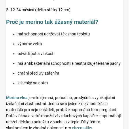
2:
12-24 měsíců (délka stélky 12 cm)
Proč je merino tak úžasný materiál?
má schopnost udržovat tělesnou teplotu
výborně větrá
odvádí pot a vlhkost
má antibakteriální schopnosti a neutralizuje tělesné pachy
chrání před UV zářením
je hebký na dotek
Merino vlna
je velmi jemná, pohodlná, prodyšná s vynikajícími
izolačními vlastnostmi. Jedná se o jeden z nejvhodnějších
materiálů pro nejmenší děti, protože napomáhá termoregulaci.
Dutá vlákna a velké množství vzduchových kapsiček napomáhají
udržet dětskou pokožku v suchu a v teple. Díky těmto
vlastnostem je vhodná dokonce i pro
ekzematiky
.