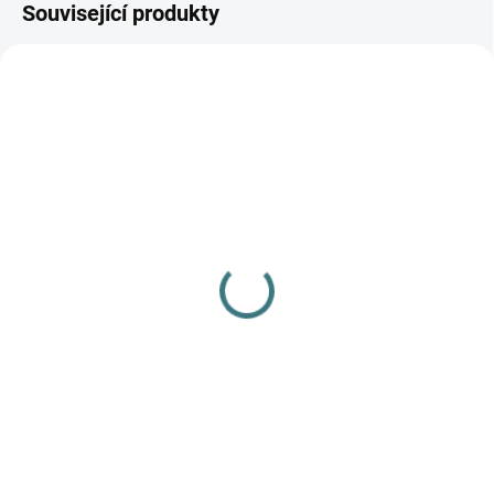
Související produkty
AKCE
SKLADEM
(>5 KS)
SONETT Péče o vlnu a
hedvábí 300 ml
282 Kč
Do košíku