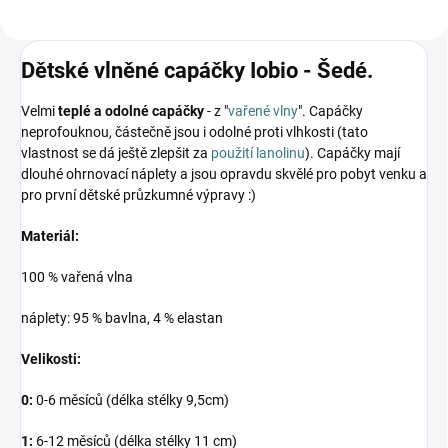
Dětské vlněné capáčky Iobio - Šedé.
Velmi
teplé a odolné capáčky
- z "
vařené vlny
". Capáčky
neprofouknou, částečně jsou i odolné proti vlhkosti (tato
vlastnost se dá ještě zlepšit za
použití lanolinu
). Capáčky mají
dlouhé ohrnovací náplety a jsou opravdu skvělé pro pobyt venku a
pro první dětské průzkumné výpravy :)
Materiál:
100 % vařená vlna
náplety: 95 % bavlna, 4 % elastan
Velikosti:
0:
0-6 měsíců (délka stélky 9,5cm)
1:
6-12 měsíců (délka stélky 11 cm)