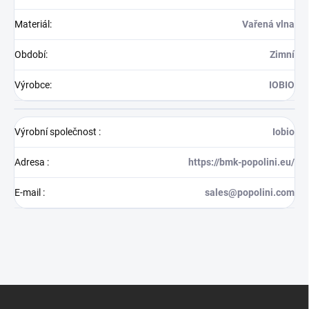
Materiál
:
Vařená vlna
Období
:
Zimní
Výrobce
:
IOBIO
Výrobní společnost
:
Iobio
Adresa
:
https://bmk-popolini.eu/
E-mail
:
sales@popolini.com
Z
á