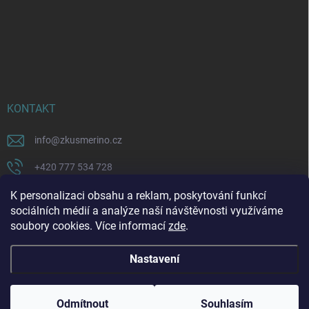
KONTAKT
info
@
zkusmerino.cz
+420 777 534 728
https://www.facebook.com/zkusmerino/
K personalizaci obsahu a reklam, poskytování funkcí
sociálních médií a analýze naší návštěvnosti využíváme
zkusmerino.cz
soubory cookies. Více informací
zde
.
Nastavení
Copyright 2026
ZKUSMERINO
. Všechna práva vyhrazena.
Upravit nastavení
cookies
Odmítnout
Souhlasím