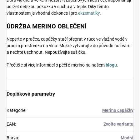
Dutá vlákna a velké množství vzduchových kapsiček napomáhají
udržet dětskou pokožku v suchu a v teple. Díky těmto
vlastnostem je vhodná dokonce i pro
ekzematiky
.
ÚDRŽBA MERINO OBLEČENÍ
Neperte v pračce, capáčky stačí přeprat v ruce ve vlažné vodě v
pracím prostředku na vlnu. Mokré vytvarujte do původního tvaru
a nechte uschnout. Nepoužívejte sušičku.
Přečtěte si více informací o péči o merino na našem
blogu
.
Doplňkové parametry
Kategorie
:
Merino capáčky
EAN
:
Zvolte variantu
Barva
:
Modrá