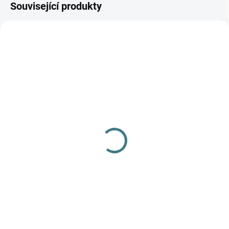
Související produkty
AKCE
SKLADEM
SKLADEM
(>5 KS)
(1 KS)
SONETT Péče o vlnu a
Rostoucí zimní MERINO
hedvábí 300 ml
komplet Lambio, DR -
Navy*
282 Kč
1 197 Kč
od
Do košíku
Detail