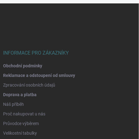
Z
á
p
a
t
í
INFORMACE PRO ZÁKAZNÍKY
Obchodní podmínky
Reklamace a odstoupení od smlouvy
Zpracování osobních údajů
Doprava a platba
Náš příběh
Proč nakupovat u nás
Průvodce výběrem
Velikostní tabulky