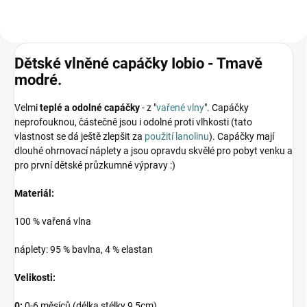
Dětské vlněné capáčky Iobio - Tmavě
modré.
Velmi
teplé a odolné capáčky
- z "
vařené vlny
". Capáčky
neprofouknou, částečně jsou i odolné proti vlhkosti (tato
vlastnost se dá ještě zlepšit za
použití lanolinu
). Capáčky mají
dlouhé ohrnovací náplety a jsou opravdu skvělé pro pobyt venku a
pro první dětské průzkumné výpravy :)
Materiál:
100 % vařená vlna
náplety: 95 % bavlna, 4 % elastan
Velikosti:
0:
0-6 měsíců (délka stélky 9,5cm)