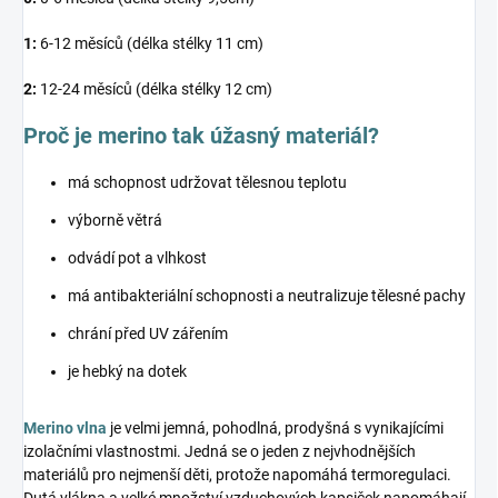
1:
6-12 měsíců (délka stélky 11 cm)
2:
12-24 měsíců (délka stélky 12 cm)
Proč je merino tak úžasný materiál?
má schopnost udržovat tělesnou teplotu
výborně větrá
odvádí pot a vlhkost
má antibakteriální schopnosti a neutralizuje tělesné pachy
chrání před UV zářením
je hebký na dotek
Merino vlna
je velmi jemná, pohodlná, prodyšná s vynikajícími
izolačními vlastnostmi. Jedná se o jeden z nejvhodnějších
materiálů pro nejmenší děti, protože napomáhá termoregulaci.