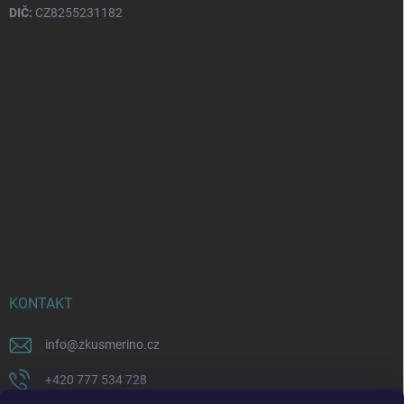
DIČ:
CZ8255231182
KONTAKT
info
@
zkusmerino.cz
+420 777 534 728