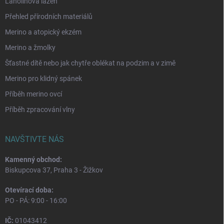
Lanolinová lázeň
Přehled přírodních materiálů
Merino a atopický ekzém
Merino a žmolky
Šťastné dítě nebo jak chytře oblékat na podzim a v zimě
Merino pro klidný spánek
Příběh merino ovcí
Příběh zpracování vlny
NAVŠTIVTE NÁS
Kamenný obchod:
Biskupcova 37, Praha 3 - Žižkov
Otevírací doba:
PO - PÁ: 9:00 - 16:00
IČ:
01043412