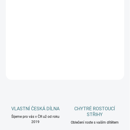
DÉLKA CHODIDLA
DĚTI
MŮŽEME DORUČIT DO:
ZVOLTE VARIANTU
−
+
Přidat do košíku
DETAILNÍ INFORMACE
ZEPTAT SE
HLÍDAT
VLASTNÍ ČESKÁ DÍLNA
CHYTRÉ ROSTOUCÍ
STŘIHY
Šijeme pro vás v ČR už od roku
2019
Oblečení roste s vaším dítětem