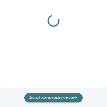
(>5 KS)
Dětské ZIMNÍ merino
SONETT Olivový prací
ponožky Surtex - 90%
gel na vlnu a hedvábí - 1
vlna
L
179 Kč
249 Kč
Detail
Do košíku
Prémiová péče s bio olivovým
olejem a levandulí. Ekologický
prací gel vyvinutý speciálně pro
nejjemnější merino vlnu a
hedvábí. Neobsahuje enzymy,
vyživuje vlákno a vrací mu...
Zobrazit všechny související produkty