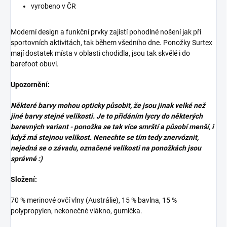
vyrobeno v ČR
Moderní design a funkční prvky zajistí pohodlné nošení jak při
sportovních aktivitách, tak během všedního dne. Ponožky Surtex
mají dostatek místa v oblasti chodidla, jsou tak skvělé i do
barefoot obuvi.
Upozornění:
Některé barvy mohou opticky působit, že jsou jinak velké než
jiné barvy stejné velikosti. Je to přidáním lycry do některých
barevných variant - ponožka se tak více smrští a působí menší, i
když má stejnou velikost. Nenechte se tím tedy znervóznit,
nejedná se o závadu, označené velikosti na ponožkách jsou
správné :)
Složení:
70 % merinové ovčí vlny (Austrálie), 15 % bavlna, 15 %
polypropylen, nekonečné vlákno, gumička.