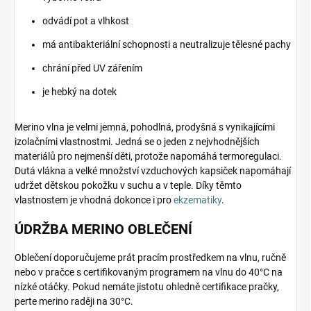
odvádí pot a vlhkost
má antibakteriální schopnosti a neutralizuje tělesné pachy
chrání před UV zářením
je hebký na dotek
Merino vlna je velmi jemná, pohodlná, prodyšná s vynikajícími
izolačními vlastnostmi. Jedná se o jeden z nejvhodnějších
materiálů pro nejmenší děti, protože napomáhá termoregulaci.
Dutá vlákna a velké množství vzduchových kapsiček napomáhají
udržet dětskou pokožku v suchu a v teple. Díky těmto
vlastnostem je vhodná dokonce i pro
ekzematiky
.
ÚDRŽBA MERINO OBLEČENÍ
Oblečení doporučujeme prát pracím prostředkem na vlnu, ručně
nebo v pračce s certifikovaným programem na vlnu do 40°C na
nízké otáčky. Pokud nemáte jistotu ohledně certifikace pračky,
perte merino raději na 30°C.