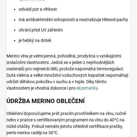
odvádí pot a vlhkost
má antibakteriální schopnosti a neutralizuje tělesné pachy
chrání před UV zářením
je hebký na dotek
Merino vlna je velmi jemná, pohodlná, prodyšná s vynikajícími
izolačními vlastnostmi. Jedná se o jeden z nejvhodnějších
materiálů pro nejmenší děti, protože napomáhá termoregulaci.
Dutá vlákna a velké množství vzduchových kapsiček napomáhají
udržet dětskou pokožku v suchu a v teple. Díky těmto
vlastnostem je vhodná dokonce i pro
ekzematiky
.
ÚDRŽBA MERINO OBLEČENÍ
Oblečení doporučujeme prát pracím prostředkem na vlnu, ručně
nebo v pračce s certifikovaným programem na vlnu do 40°C na
nízké otáčky. Pokud nemáte jistotu ohledně certifikace pračky,
perte merino raději na 30°C.