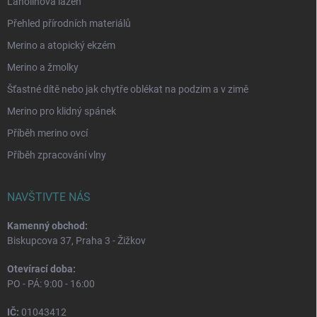
Lanolinová lázeň
Přehled přírodních materiálů
Merino a atopický ekzém
Merino a žmolky
Šťastné dítě nebo jak chytře oblékat na podzim a v zimě
Merino pro klidný spánek
Příběh merino ovcí
Příběh zpracování vlny
NAVŠTIVTE NÁS
Kamenný obchod:
Biskupcova 37, Praha 3 - Žižkov
Otevírací doba:
PO - PÁ: 9:00 - 16:00
IČ:
01043412