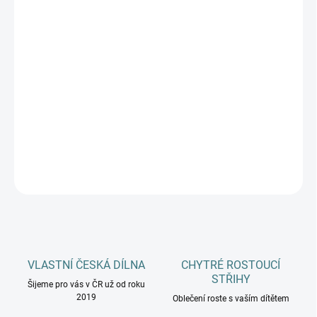
DÉLKA CHODIDLA
DĚTI
MŮŽEME DORUČIT DO:
ZVOLTE VARIANTU
−
+
Přidat do košíku
DETAILNÍ INFORMACE
ZEPTAT SE
HLÍDAT
VLASTNÍ ČESKÁ DÍLNA
CHYTRÉ ROSTOUCÍ
STŘIHY
Šijeme pro vás v ČR už od roku
2019
Oblečení roste s vaším dítětem