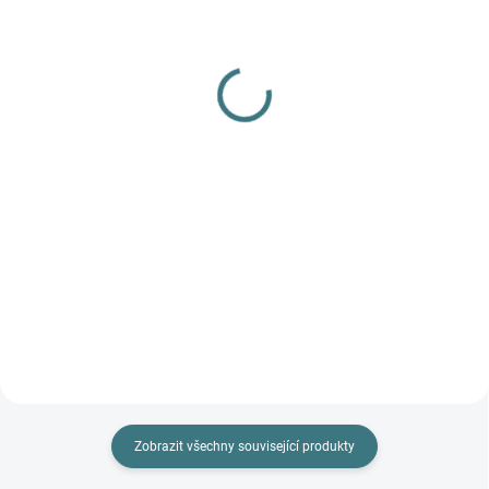
(>5 KS)
Dětské ZIMNÍ merino
SONETT Olivový prací
ponožky Surtex - 90%
gel na vlnu a hedvábí - 1
vlna
L
179 Kč
249 Kč
Detail
Do košíku
Prémiová péče s bio olivovým
olejem a levandulí. Ekologický
prací gel vyvinutý speciálně pro
nejjemnější merino vlnu a
hedvábí. Neobsahuje enzymy,
vyživuje vlákno a vrací mu...
Zobrazit všechny související produkty