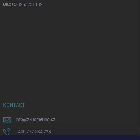
DIČ:
CZ8255231182
KONTAKT
info
@
zkusmerino.cz
+420 777 534 728