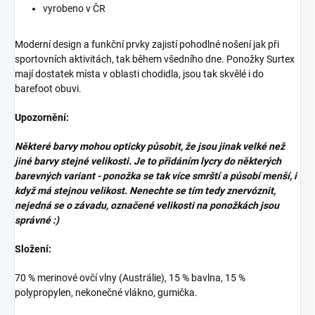
vyrobeno v ČR
Moderní design a funkční prvky zajistí pohodlné nošení jak při
sportovních aktivitách, tak během všedního dne. Ponožky Surtex
mají dostatek místa v oblasti chodidla, jsou tak skvělé i do
barefoot obuvi.
Upozornění:
Některé barvy mohou opticky působit, že jsou jinak velké než
jiné barvy stejné velikosti. Je to přidáním lycry do některých
barevných variant - ponožka se tak více smrští a působí menší, i
když má stejnou velikost. Nenechte se tím tedy znervóznit,
nejedná se o závadu, označené velikosti na ponožkách jsou
správné :)
Složení:
70 % merinové ovčí vlny (Austrálie), 15 % bavlna, 15 %
polypropylen, nekonečné vlákno, gumička.