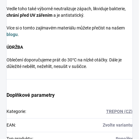
Vedle toho také výborně neutralizuje zápach, likviduje bakterie,
chrání před UV zářením
a je antistatický.
Více si o tomto zajímavém materiálu můžete přečíst na našem
blogu
.
ÚDRŽBA
Oblečení doporučujeme prát do 30°C na nízké otáčky. Dále je
důležité nebělit, nežehlit, nesušit v sušičce.
Doplňkové parametry
Kategorie
:
TREPON (CZ)
EAN
:
Zvolte variantu
Typ produktu
:
Ponožky