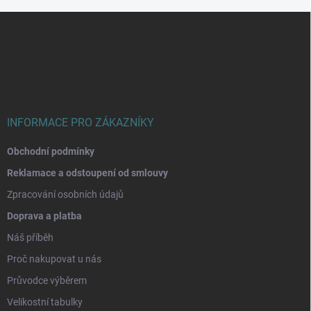
Z
á
p
a
t
í
INFORMACE PRO ZÁKAZNÍKY
Obchodní podmínky
Reklamace a odstoupení od smlouvy
Zpracování osobních údajů
Doprava a platba
Náš příběh
Proč nakupovat u nás
Průvodce výběrem
Velikostní tabulky