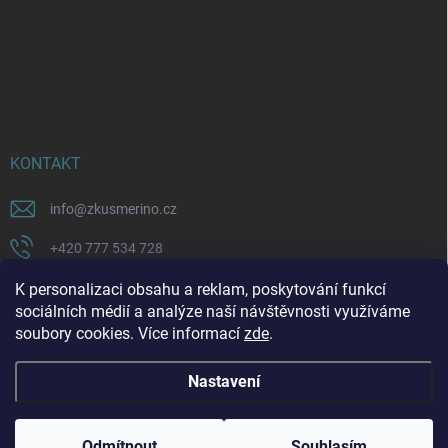
KONTAKT
info
@
zkusmerino.cz
+420 777 534 728
https://www.facebook.com/zkusmerino/
K personalizaci obsahu a reklam, poskytování funkcí
sociálních médií a analýze naší návštěvnosti využíváme
zkusmerino.cz
soubory cookies. Více informací
zde
.
Nastavení
Copyright 2026
ZKUSMERINO
. Všechna práva vyhrazena.
Upravit nastavení
cookies
Odmítnout
Souhlasím