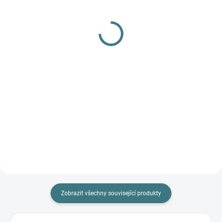
Dětské ZIMNÍ merino
Pánské bambusové
ponožky Surtex - různé
ponožky Trepon -
barvy
Norbert
179 Kč
89 Kč
Detail
Detail
Zobrazit všechny související produkty