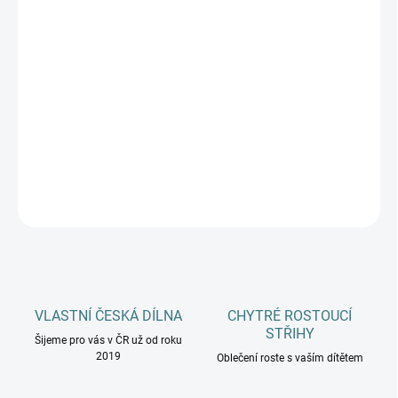
VELIKOSTI
PONOŽKY
MŮŽEME DORUČIT DO:
ZVOLTE VARIANTU
−
+
Přidat do košíku
DETAILNÍ INFORMACE
ZEPTAT SE
HLÍDAT
VLASTNÍ ČESKÁ DÍLNA
CHYTRÉ ROSTOUCÍ
STŘIHY
Šijeme pro vás v ČR už od roku
2019
Oblečení roste s vaším dítětem