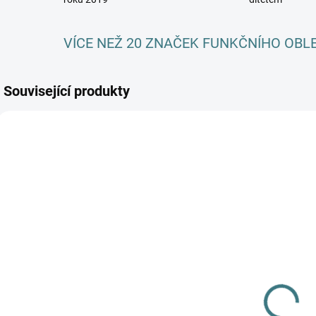
VÍCE NEŽ 20 ZNAČEK FUNKČNÍHO OBL
Související produkty
AKC
SKLADEM
SKLADEM
(3 KS)
(5 KS)
Dětské ZIMNÍ
Pánské
merino
bambusové
O
ponožky
ponožky
g
Surtex - různé
179 Kč
Trepon -
h
89 Kč
barvy