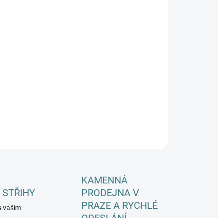
IKOSTI PONOŽKY
EME DORUČIT DO:
ZVOLTE VARIANTU
−
+
Přidat do košíku
ILNÍ INFORMACE
ZEPTAT SE
HLÍDAT
KAMENNÁ
 STŘIHY
PRODEJNA V
PRAZE A RYCHLÉ
s vaším