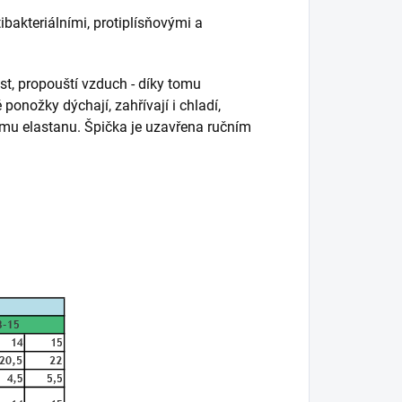
akteriálními, protiplísňovými a
t, propouští vzduch - díky tomu
onožky dýchají, zahřívají i chladí,
ému elastanu. Špička je uzavřena ručním