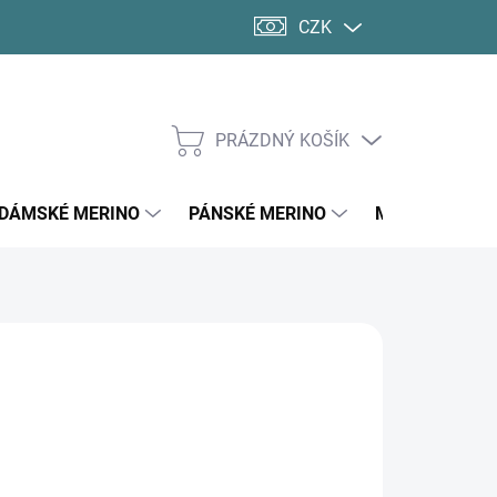
CZK
PRÁZDNÝ KOŠÍK
NÁKUPNÍ
KOŠÍK
DÁMSKÉ MERINO
PÁNSKÉ MERINO
MERINO PONO
 Kč
ná
LTE VARIANTU
:
VA