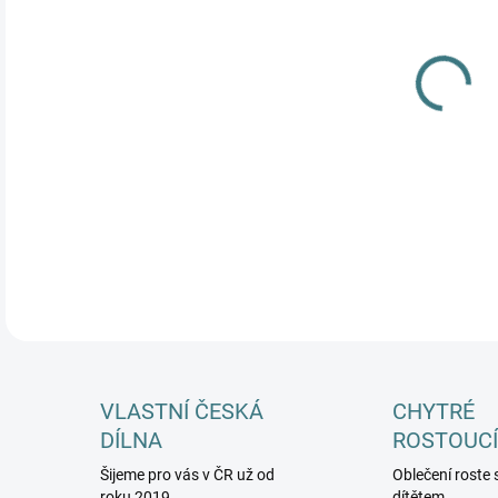
VEL
MŮŽ
DETA
VLASTNÍ ČESKÁ
CHYTRÉ
DÍLNA
ROSTOUCÍ
Šijeme pro vás v ČR už od
Oblečení roste 
roku 2019
dítětem