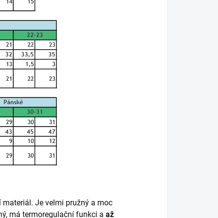
í materiál. Je velmi pružný a moc
šný, má termoregulační funkci a
až