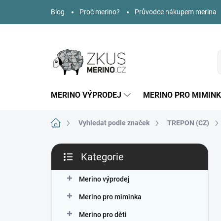
Přejít
Blog
Proč merino?
Průvodce nákupem merina
na
obsah
MERINO VÝPRODEJ
MERINO PRO MIMIN
Domů
Vyhledat podle značek
TREPON (CZ)
P
Kategorie
o
Přeskočit
s
kategorie
t
Merino výprodej
r
Merino pro miminka
a
n
Merino pro děti