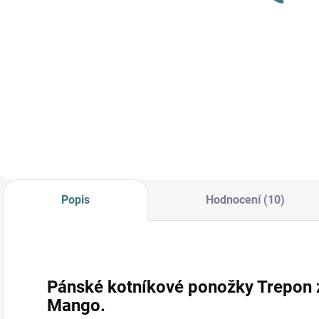
Norbert
Detail
Detail
P
b
a
E
v
p
m
h
N
Popis
Hodnocení (10)
e
v
Pánské kotníkové ponožky Trepon 
Mango.