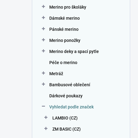
n
Merino pro školáky
í
p
Dámské merino
a
n
Pánské merino
e
Merino ponožky
l
Merino deky a spací pytle
Péče o merino
Metráž
Bambusové oblečení
Dárkové poukazy
Vyhledat podle značek
LAMBIO (CZ)
ZM BASIC (CZ)