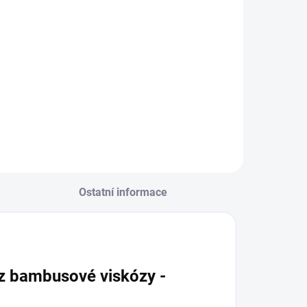
Do košíku
rémiová péče s
io olivovým olejem
 levandulí.
kologický prací gel
yvinutý speciálně
ro nejjemnější
erino vlnu a
edvábí.
eobsahuje
Ostatní informace
nzymy, vyživuje
lákno a vrací mu...
z bambusové viskózy -