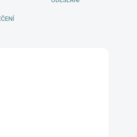
ODESLÁNÍ
EČENÍ
E
SKLADEM
(>5 KS)
SONETT
livový prací
el na vlnu a
edvábí - 1 L
249 Kč