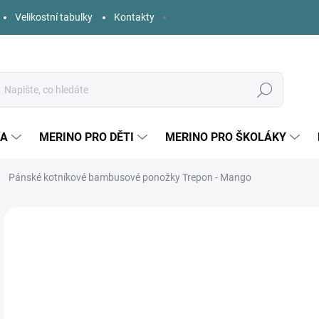
Velikostní tabulky
Kontakty
Hledat
KA
MERINO PRO DĚTI
MERINO PRO ŠKOLÁKY
Pánské kotníkové bambusové ponožky Trepon - Mango
10 hodnocení
Podrobnosti hodnocení
ZNAČKA:
TREPON
70
Měr
ZVO
cena
BAR