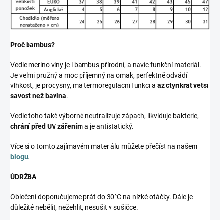
Proč bambus?
Vedle merino vlny je i bambus přírodní, a navíc funkční materiál.
Je velmi pružný a moc příjemný na omak, perfektně odvádí
vlhkost, je prodyšný, má termoregulační funkci a
až čtyřikrát větší
savost než bavlna
.
Vedle toho také výborně neutralizuje zápach, likviduje bakterie,
chrání před UV zářením
a je antistatický.
Více si o tomto zajímavém materiálu můžete přečíst na našem
blogu
.
ÚDRŽBA
Oblečení doporučujeme prát do 30°C na nízké otáčky. Dále je
důležité nebělit, nežehlit, nesušit v sušičce.