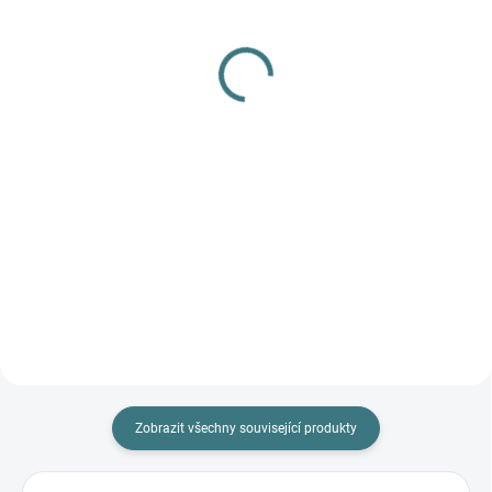
Kojenecké ponožky
Dámské bambusové
Trepon - Vlnka
kotníkové ponožky
85 Kč
Trepon - Manga
Detail
70 Kč
Detail
VELIKOST PONOŽEK JE
ZNAČENA V CENTIMETRECH,
NIKOLIV JAKO VELIKOST BOTY,
viz tabulky v popisu produktu.
Zobrazit všechny související produkty