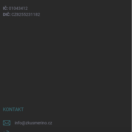
IČ:
01043412
DIČ:
CZ8255231182
KONTAKT
info
@
zkusmerino.cz