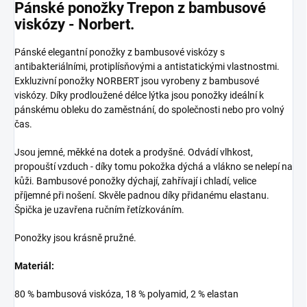
Pánské ponožky Trepon z bambusové
viskózy - Norbert.
Pánské elegantní ponožky z bambusové viskózy s
antibakteriálními, protiplísňovými a antistatickými vlastnostmi.
Exkluzivní ponožky NORBERT jsou vyrobeny z bambusové
viskózy. Díky prodloužené délce lýtka jsou ponožky ideální k
pánskému obleku do zaměstnání, do společnosti nebo pro volný
čas.
Jsou jemné, měkké na dotek a prodyšné. Odvádí vlhkost,
propouští vzduch - díky tomu pokožka dýchá a vlákno se nelepí na
kůži. Bambusové ponožky dýchají, zahřívají i chladí, velice
příjemné při nošení. Skvěle padnou díky přidanému elastanu.
Špička je uzavřena ručním řetízkováním.
Ponožky jsou krásně pružné.
Materiál:
80 % bambusová viskóza, 18 % polyamid, 2 % elastan