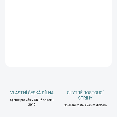
VELIKOSTI
PONOŽKY
MŮŽEME DORUČIT DO:
ZVOLTE VARIANTU
−
+
Přidat do košíku
DETAILNÍ INFORMACE
ZEPTAT SE
HLÍDAT
VLASTNÍ ČESKÁ DÍLNA
CHYTRÉ ROSTOUCÍ
STŘIHY
Šijeme pro vás v ČR už od roku
2019
Oblečení roste s vaším dítětem