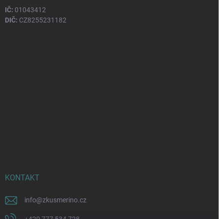
IČ:
01043412
DIČ:
CZ8255231182
KONTAKT
info
@
zkusmerino.cz