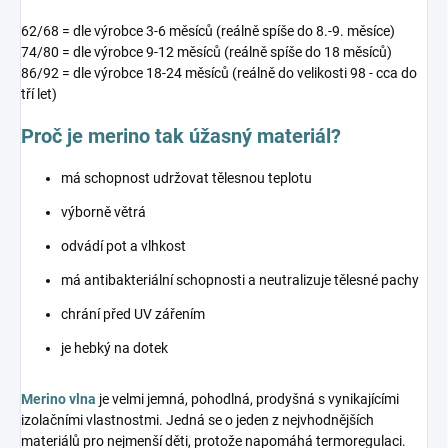
62/68 = dle výrobce 3-6 měsíců (reálně spíše do 8.-9. měsíce)
74/80 = dle výrobce 9-12 měsíců (reálně spíše do 18 měsíců)
86/92 = dle výrobce 18-24 měsíců (reálně do velikosti 98 - cca do
tří let)
Proč je merino tak úžasný materiál?
má schopnost udržovat tělesnou teplotu
výborně větrá
odvádí pot a vlhkost
má antibakteriální schopnosti a neutralizuje tělesné pachy
chrání před UV zářením
je hebký na dotek
Merino vlna
je velmi jemná, pohodlná, prodyšná s vynikajícími
izolačními vlastnostmi. Jedná se o jeden z nejvhodnějších
materiálů pro nejmenší děti, protože napomáhá termoregulaci.