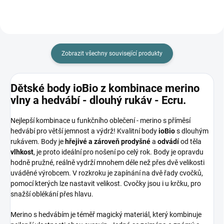
Zobrazit všechny související produkty
Dětské body ioBio z kombinace merino
vlny a hedvábí - dlouhý rukáv - Ecru.
Nejlepší kombinace u funkčního oblečení - merino s příměsí
hedvábí pro větší jemnost a výdrž! Kvalitní body
ioBi
o
s dlouhým
rukávem. Body je
hřejivé a zároveň
prodyšné
a
odvádí
od těla
vlhkost
, je proto ideální pro nošení po celý rok. Body je opravdu
hodně pružné, reálně vydrží mnohem déle než přes dvě velikosti
uváděné výrobcem. V rozkroku je zapínání na dvě řady cvočků,
pomocí kterých lze nastavit velikost. Cvočky jsou i u krčku, pro
snažší oblékání přes hlavu.
Merino s hedvábím je téměř magický materiál, který kombinuje