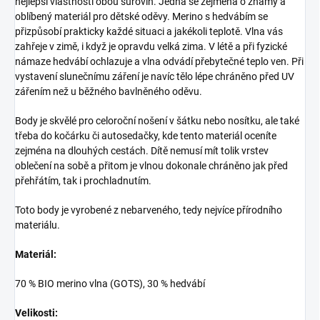
nejlepší vlastnosti obou surovin. Jedná se zejména o známý a
oblíbený materiál pro dětské oděvy. Merino s hedvábím se
přizpůsobí prakticky každé situaci a jakékoli teplotě. Vlna vás
zahřeje v zimě, i když je opravdu velká zima. V létě a při fyzické
námaze hedvábí ochlazuje a vlna odvádí přebytečné teplo ven. Při
vystavení slunečnímu záření je navíc tělo lépe chráněno před UV
zářením než u běžného bavlněného oděvu.
Body je skvělé pro celoroční nošení v šátku nebo nosítku, ale také
třeba do kočárku či autosedačky, kde tento materiál oceníte
zejména na dlouhých cestách. Dítě nemusí mít tolik vrstev
oblečení na sobě a přitom je vlnou dokonale chráněno jak před
přehřátím, tak i prochladnutím.
Toto body je vyrobené z nebarveného, tedy nejvíce přírodního
materiálu.
Materiál:
70 % BIO merino vlna (GOTS), 30 % hedvábí
Velikosti: