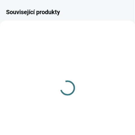
Související produkty
AKCE
SKLADEM
(1 KS)
SKLADEM
(>5 KS)
ŠATY IOBIO MERINO -
SONETT Péče o vlnu a
tmavě modrá
hedvábí 300 ml
1 020 Kč
282 Kč
Detail
Do košíku