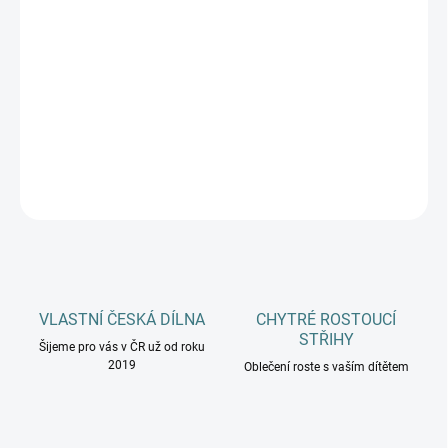
MANYMONTHS
MŮŽEME DORUČIT DO:
ZVOLTE VARIANTU
−
+
Přidat do košíku
DETAILNÍ INFORMACE
ZEPTAT SE
HLÍDAT
VLASTNÍ ČESKÁ DÍLNA
CHYTRÉ ROSTOUCÍ
STŘIHY
Šijeme pro vás v ČR už od roku
2019
Oblečení roste s vaším dítětem