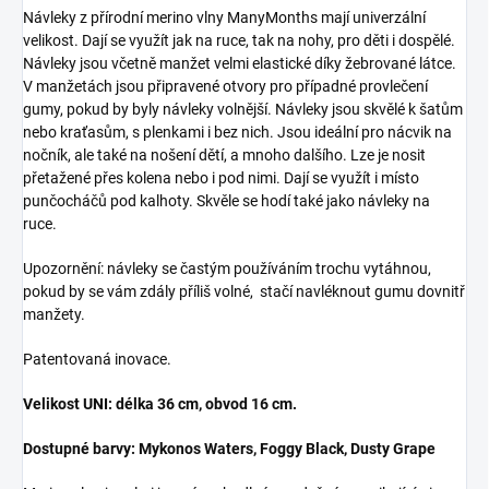
Návleky z přírodní merino vlny ManyMonths mají univerzální
velikost. Dají se využít jak na ruce, tak na nohy, pro děti i dospělé.
Návleky jsou včetně manžet velmi elastické díky žebrované látce.
V manžetách jsou připravené otvory pro případné provlečení
gumy, pokud by byly návleky volnější. Návleky jsou skvělé k šatům
nebo kraťasům, s plenkami i bez nich. Jsou ideální pro nácvik na
nočník, ale také na nošení dětí, a mnoho dalšího. Lze je nosit
přetažené přes kolena nebo i pod nimi. Dají se využít i místo
punčocháčů pod kalhoty. Skvěle se hodí také jako návleky na
ruce.
Upozornění: návleky se častým používáním trochu vytáhnou,
pokud by se vám zdály příliš volné, stačí navléknout gumu dovnitř
manžety.
Patentovaná inovace.
Velikost UNI: délka 36 cm, obvod 16 cm.
Dostupné barvy: Mykonos Waters, Foggy Black, Dusty Grape