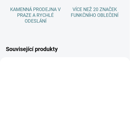
KAMENNÁ PRODEJNA V
VÍCE NEŽ 20 ZNAČEK
PRAZE A RYCHLÉ
FUNKČNÍHO OBLEČENÍ
ODESLÁNÍ
Související produkty
AKCE
AKCE
SKLADEM
SKLADEM
(>5 KS)
(>5 KS)
SONETT Olivový prací
SONETT Péče o vlnu a