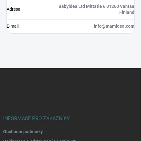
Babyidea Ltd Mittatie 6 01260 Vantaa
Adresa
:
Finland
E-mail
:
info@mamidea.com
Z
á
p
a
t
í
INFORMACE PRO ZÁKAZNÍKY
Obchodní podmínky