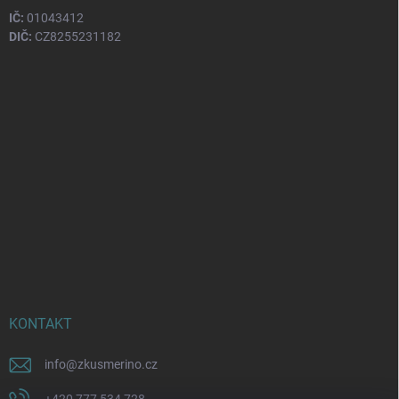
IČ:
01043412
DIČ:
CZ8255231182
KONTAKT
info
@
zkusmerino.cz