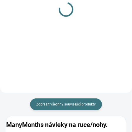
gel na vlnu a hedvábí - 1
hedvábí 300 ml
L
282 Kč
249 Kč
Do košíku
Do košíku
Prémiová péče s bio olivovým
olejem a levandulí. Ekologický
prací gel vyvinutý speciálně pro
nejjemnější merino vlnu a
hedvábí. Neobsahuje enzymy,
vyživuje vlákno a vrací mu...
Zobrazit všechny související produkty
ManyMonths návleky na ruce/nohy.