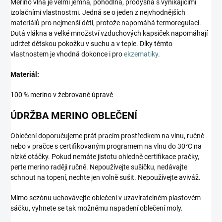
Merino vlna je velmi jemná, pohodlná, prodyšná s vynikajícími
izolačními vlastnostmi. Jedná se o jeden z nejvhodnějších
materiálů pro nejmenší děti, protože napomáhá termoregulaci.
Dutá vlákna a velké množství vzduchových kapsiček napomáhají
udržet dětskou pokožku v suchu a v teple. Díky těmto
vlastnostem je vhodná dokonce i pro
ekzematiky
.
Materiál:
100 % merino v žebrované úpravě
ÚDRŽBA MERINO OBLEČENÍ
Oblečení doporučujeme prát pracím prostředkem na vlnu, ručně
nebo v pračce s certifikovaným programem na vlnu do 30°C na
nízké otáčky. Pokud nemáte jistotu ohledně certifikace pračky,
perte merino raději ručně. Nepoužívejte sušičku, nedávajte
schnout na topení, nechte jen volně sušit. Nepoužívejte aviváž.
Mimo sezónu uchovávejte oblečení v uzavíratelném plastovém
sáčku, vyhnete se tak možnému napadení oblečení moly.