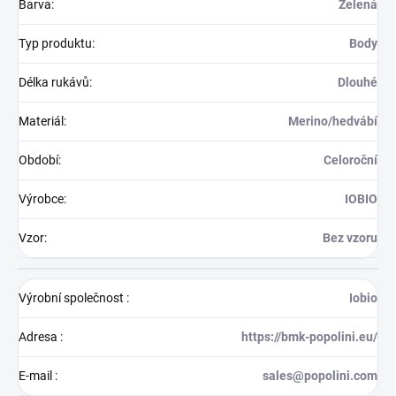
Barva
:
Zelená
Typ produktu
:
Body
Délka rukávů
:
Dlouhé
Materiál
:
Merino/hedvábí
Období
:
Celoroční
Výrobce
:
IOBIO
Vzor
:
Bez vzoru
Výrobní společnost
:
Iobio
Adresa
:
https://bmk-popolini.eu/
E-mail
:
sales@popolini.com