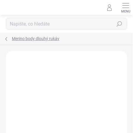
Přejít
na
obsah
Hledat
Merino body dlouhý rukáv
Podrobnosti hodnocení
Neohodnoceno
ZNAČKA:
IOBIO