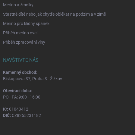
Merino a žmolky
Šťastné dítě nebo jak chytře oblékat na podzim a v zimě
Merino pro klidný spánek
Příběh merino ovcí
Příběh zpracování vlny
NAVŠTIVTE NÁS
Kamenný obchod:
Biskupcova 37, Praha 3 - Žižkov
Otevírací doba:
PO - PÁ: 9:00 - 16:00
IČ:
01043412
DIČ:
CZ8255231182