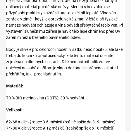
nejlepší vlastnosti obou surovin. Jedná se zejména o známý a
oblíbený materiál pro dětské oděvy. Merino s hedvábím se
přizpůsobí prakticky každé situaci a jakékoli teplotě. Vlna vás
zahřeje v zimě, i když je opravdu velká zima. V létě a při fyzické
námaze hedvábí ochlazuje a vlna odvádí přebytečné teplo ven. Při
vystavení slunečnímu záření je navíc tělo lépe chráněno před UV
zářením než u běžného bavlněného oděvu.
Body je skvělé pro celoroční nošení v šátku nebo nosítku, ale také
třeba do kočárku či autosedačky, kde tento materiál oceníte
zejména na dlouhých cestách. Dítě nemusí mít tolik vrstev
oblečení na sobě a přitom je vlnou dokonale chráněno jak před
přehřátím, tak i prochladnutím.
Materiál:
70 % BIO merino vlna (GOTS), 30 % hedvábí
Velikosti:
62/68 = dle výrobce 3-6 měsíců (reálně spíše do 8.-9. měsíce)
74/80 = dle výrobce 9-12 měsíců (reálně spíše do 18 měsíců)