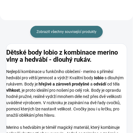
Zobrazit všechny související produkty
Dětské body Iobio z kombinace merino
vlny a hedvábí - dlouhý rukáv.
Nejlepší kombinace u funkčního oblečení - merino s příměsí
hedvábí pro větší jemnost a výdrž! Kvalitní body
Iobio
s dlouhým
rukávem. Body je
hřejivé a zároveň
prodyšné
a
odvádí
od těla
vlhkost
, je proto ideální pro nošení po celý rok. Body je opravdu
hodně pružné, reálně vydrží mnohem déle než přes dvě velikosti
uváděné výrobcem. V rozkroku je zapínání na dvě řady cvočků,
pomocí kterých lze nastavit velikost. Cvočky jsou i u krčku, pro
snažší oblékání přes hlavu.
Merino s hedvábím je téměř magický materiál, který kombinuje