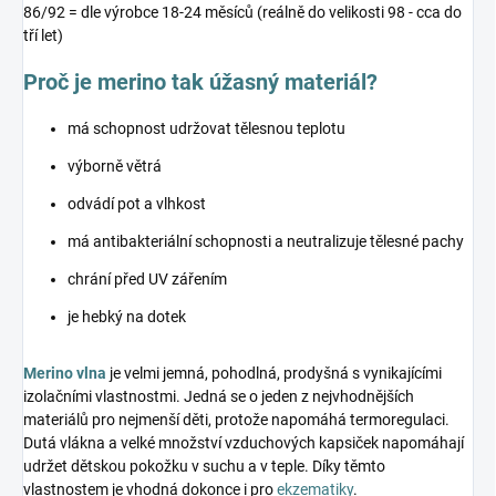
86/92 = dle výrobce 18-24 měsíců (reálně do velikosti 98 - cca do
tří let)
Proč je merino tak úžasný materiál?
má schopnost udržovat tělesnou teplotu
výborně větrá
odvádí pot a vlhkost
má antibakteriální schopnosti a neutralizuje tělesné pachy
chrání před UV zářením
je hebký na dotek
Merino vlna
je velmi jemná, pohodlná, prodyšná s vynikajícími
izolačními vlastnostmi. Jedná se o jeden z nejvhodnějších
materiálů pro nejmenší děti, protože napomáhá termoregulaci.
Dutá vlákna a velké množství vzduchových kapsiček napomáhají
udržet dětskou pokožku v suchu a v teple. Díky těmto
vlastnostem je vhodná dokonce i pro
ekzematiky
.