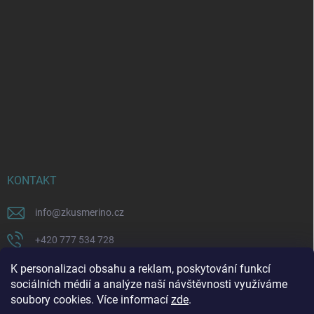
KONTAKT
info
@
zkusmerino.cz
+420 777 534 728
https://www.facebook.com/zkusmerino/
K personalizaci obsahu a reklam, poskytování funkcí
sociálních médií a analýze naší návštěvnosti využíváme
zkusmerino.cz
soubory cookies. Více informací
zde
.