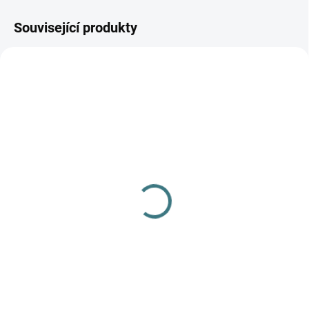
Související produkty
AKCE
SKLADEM
(2 KS)
SKLADEM
(2 KS)
SONETT Tekuté mýdlo
Merino/hedvábí body
na skvrny 1L
Engel, DR - Přírodní
309 Kč
644 Kč
od
Do košíku
Detail