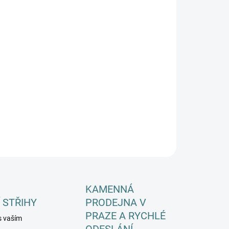
KA CHODIDLA
EME DORUČIT DO:
ZVOLTE VARIANTU
−
+
Přidat do košíku
ILNÍ INFORMACE
ZEPTAT SE
HLÍDAT
KAMENNÁ
 STŘIHY
PRODEJNA V
PRAZE A RYCHLÉ
s vaším