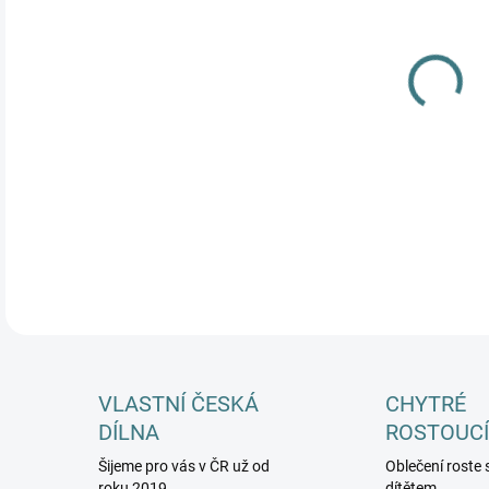
DÉL
DĚTI
MŮŽ
DETA
VLASTNÍ ČESKÁ
CHYTRÉ
DÍLNA
ROSTOUCÍ
Šijeme pro vás v ČR už od
Oblečení roste 
roku 2019
dítětem