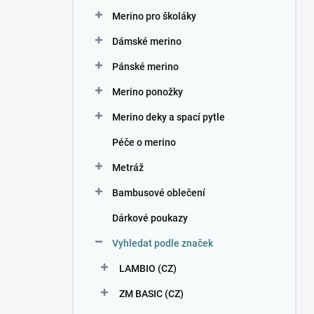
n
Merino pro školáky
í
p
Dámské merino
a
n
Pánské merino
e
Merino ponožky
l
Merino deky a spací pytle
Péče o merino
Metráž
Bambusové oblečení
Dárkové poukazy
Vyhledat podle značek
LAMBIO (CZ)
ZM BASIC (CZ)