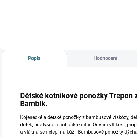
Vespa/petrolej
Detail
Detail
Popis
Hodnocení
Dětské kotníkové ponožky Trepon 
Bambík.
Kojenecké a dětské ponožky z bambusové viskózy, dél
dotek, prodyšné a antibakteriální. Odvádí vlhkost, pr
a vlákna se nelepí na kůži. Bambusové ponožky dýchají