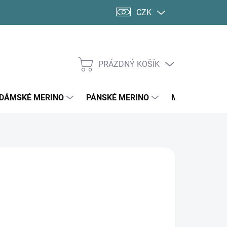
CZK
PRÁZDNÝ KOŠÍK
NÁKUPNÍ
KOŠÍK
DÁMSKÉ MERINO
PÁNSKÉ MERINO
MERINO PONO
 Kč
ná
LTE VARIANTU
:
VA