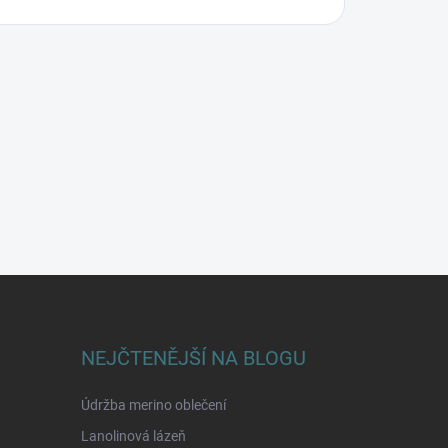
NEJČTENĚJŠÍ NA BLOGU
Údržba merino oblečení
Lanolinová lázeň