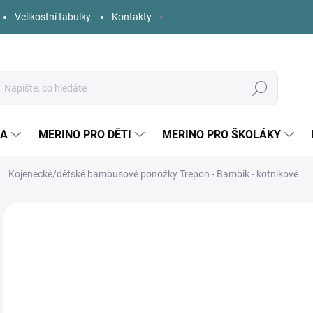
Velikostní tabulky
Kontakty
Hledat
KA
MERINO PRO DĚTI
MERINO PRO ŠKOLÁKY
Kojenecké/dětské bambusové ponožky Trepon - Bambik - kotníkové
Neohodnoceno
Podrobnosti hodnocení
ZNAČKA:
TREPON
55
Měr
ZVO
cena
BAR