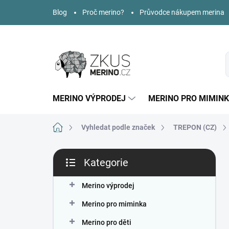
Přejít
Blog
Proč merino?
Průvodce nákupem merina
na
obsah
MERINO VÝPRODEJ
MERINO PRO MIMIN
Domů
Vyhledat podle značek
TREPON (CZ)
P
Kategorie
o
Přeskočit
s
kategorie
t
Merino výprodej
r
Merino pro miminka
a
n
Merino pro děti