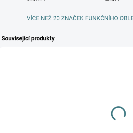
VÍCE NEŽ 20 ZNAČEK FUNKČNÍHO OBL
Související produkty
SKLADEM
SKLADEM
(3 KS)
(4 KS)
Dětské
Rostoucí
bambusové
bambusové
ponožky
body Lambio,
Trepon - Bobik
55 Kč
KR -
370 Kč