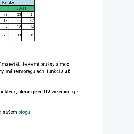
í materiál. Je velmi pružný a moc
šný, má termoregulační funkci a
až
bakterie,
chrání před UV zářením
a je
 na našem
blogu
.