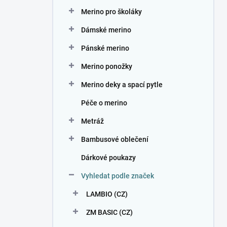
n
Merino pro školáky
í
p
Dámské merino
a
n
Pánské merino
e
Merino ponožky
l
Merino deky a spací pytle
Péče o merino
Metráž
Bambusové oblečení
Dárkové poukazy
Vyhledat podle značek
LAMBIO (CZ)
ZM BASIC (CZ)