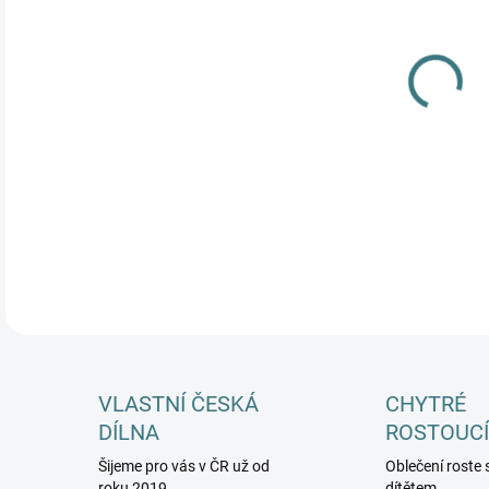
DÉL
DĚTI
MŮŽ
DETA
VLASTNÍ ČESKÁ
CHYTRÉ
DÍLNA
ROSTOUCÍ
Šijeme pro vás v ČR už od
Oblečení roste 
roku 2019
dítětem