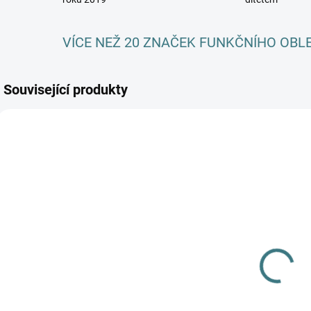
VÍCE NEŽ 20 ZNAČEK FUNKČNÍHO OBL
Související produkty
SKLADEM
SKLADEM
(3 KS)
(4 KS)
Dětské
Rostoucí
bambusové
bambusové
ponožky
body Lambio,
Trepon - Bobik
55 Kč
KR -
370 Kč