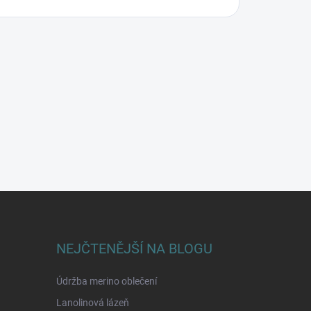
NEJČTENĚJŠÍ NA BLOGU
Údržba merino oblečení
Lanolinová lázeň