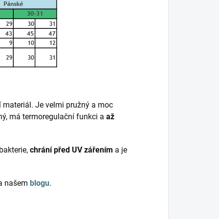
í materiál. Je velmi pružný a moc
šný, má termoregulační funkci a
až
bakterie,
chrání před UV zářením
a je
 na našem
blogu
.