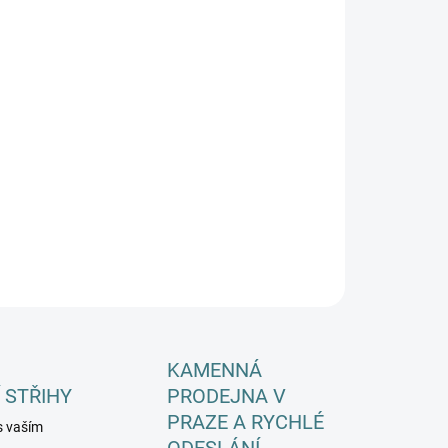
KA CHODIDLA
EME DORUČIT DO:
ZVOLTE VARIANTU
−
+
Přidat do košíku
ILNÍ INFORMACE
ZEPTAT SE
HLÍDAT
KAMENNÁ
 STŘIHY
PRODEJNA V
PRAZE A RYCHLÉ
s vaším