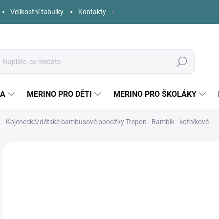
Velikostní tabulky
Kontakty
Hledat
KA
MERINO PRO DĚTI
MERINO PRO ŠKOLÁKY
Kojenecké/dětské bambusové ponožky Trepon - Bambik - kotníkové
Neohodnoceno
Podrobnosti hodnocení
ZNAČKA:
TREPON
55
Měr
ZVO
cena
BAR