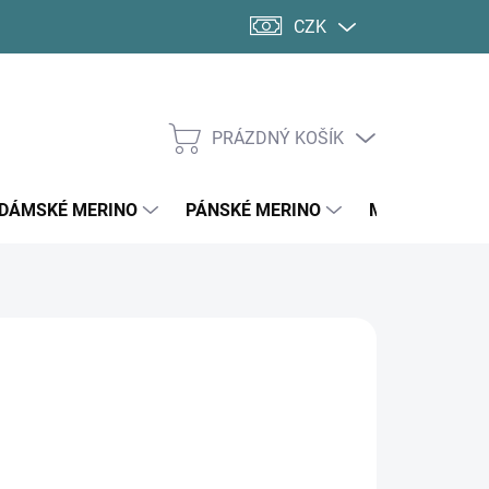
CZK
PRÁZDNÝ KOŠÍK
NÁKUPNÍ
KOŠÍK
DÁMSKÉ MERINO
PÁNSKÉ MERINO
MERINO PONO
 Kč
ná
LTE VARIANTU
:
VA