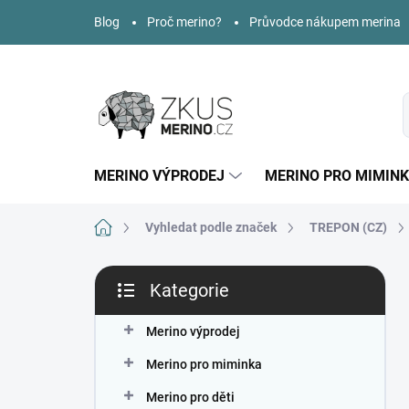
Přejít
Blog
Proč merino?
Průvodce nákupem merina
na
obsah
MERINO VÝPRODEJ
MERINO PRO MIMIN
Domů
Vyhledat podle značek
TREPON (CZ)
P
Kategorie
o
Přeskočit
s
kategorie
t
Merino výprodej
r
Merino pro miminka
a
n
Merino pro děti