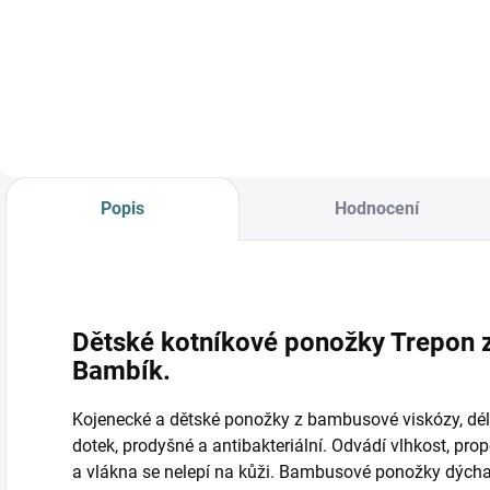
Vespa/petrolej
Detail
Detail
Popis
Hodnocení
Dětské kotníkové ponožky Trepon 
Bambík.
Kojenecké a dětské ponožky z bambusové viskózy, dél
dotek, prodyšné a antibakteriální. Odvádí vlhkost, pr
a vlákna se nelepí na kůži. Bambusové ponožky dýchají