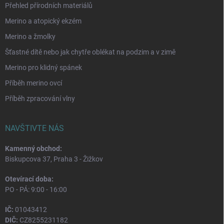
Přehled přírodních materiálů
Merino a atopický ekzém
Merino a žmolky
Šťastné dítě nebo jak chytře oblékat na podzim a v zimě
Merino pro klidný spánek
Příběh merino ovcí
Příběh zpracování vlny
NAVŠTIVTE NÁS
Kamenný obchod:
Biskupcova 37, Praha 3 - Žižkov
Otevírací doba:
PO - PÁ: 9:00 - 16:00
IČ:
01043412
DIČ:
CZ8255231182