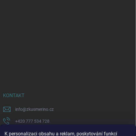
KONTAKT
info
@
zkusmerino.cz
+420 777 534 728
https://www.facebook.com/zkusmerino/
K personalizaci obsahu a reklam, poskytování funkcí