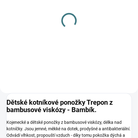
SKLADEM
(3 KS)
SKLADEM
(4 KS)
Dětské bambusové
Rostoucí bambusové
ponožky Trepon - Bobik
body Lambio, KR -
55 Kč
Vespa/petrolej
Detail
370 Kč
Detail
Dětské kotníkové ponožky Trepon z
bambusové viskózy - Bambík.
Kojenecké a dětské ponožky z bambusové viskózy, délka nad
kotníčky. Jsou jemné, měkké na dotek, prodyšné a antibakteriální.
Odvádí vlhkost, propouští vzduch - díky tomu pokožka dýchá a