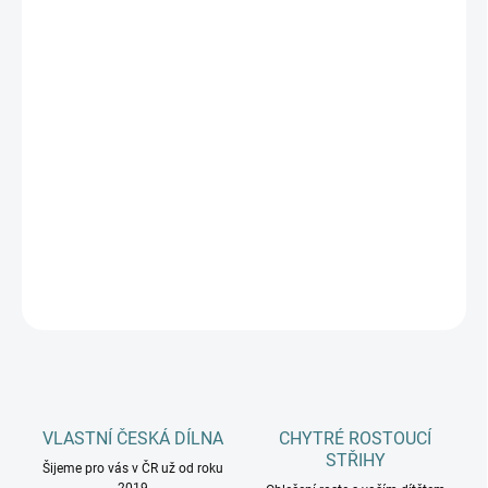
BARVA
DÉLKA CHODIDLA
DĚTI
MŮŽEME DORUČIT DO:
ZVOLTE VARIANTU
−
+
Přidat do košíku
DETAILNÍ INFORMACE
ZEPTAT SE
HLÍDAT
VLASTNÍ ČESKÁ DÍLNA
CHYTRÉ ROSTOUCÍ
STŘIHY
Šijeme pro vás v ČR už od roku