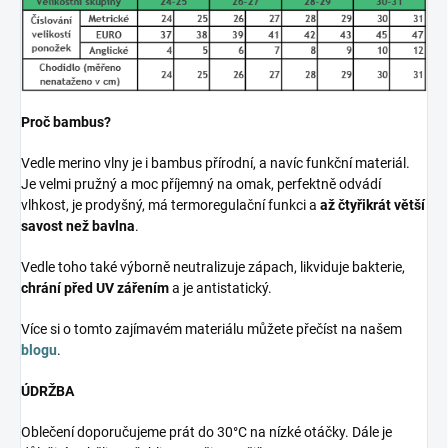
Proč bambus?
Vedle merino vlny je i bambus přírodní, a navíc funkční materiál.
Je velmi pružný a moc příjemný na omak, perfektně odvádí
vlhkost, je prodyšný, má termoregulační funkci a
až čtyřikrát větší
savost než bavlna
.
Vedle toho také výborně neutralizuje zápach, likviduje bakterie,
chrání před UV zářením
a je antistatický.
Více si o tomto zajímavém materiálu můžete přečíst na našem
blogu
.
ÚDRŽBA
Oblečení doporučujeme prát do 30°C na nízké otáčky. Dále je