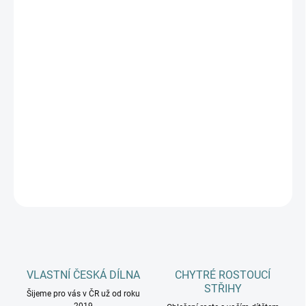
BARVA
DÉLKA CHODIDLA
DĚTI
MŮŽEME DORUČIT DO:
ZVOLTE VARIANTU
−
+
Přidat do košíku
DETAILNÍ INFORMACE
ZEPTAT SE
HLÍDAT
VLASTNÍ ČESKÁ DÍLNA
CHYTRÉ ROSTOUCÍ
STŘIHY
Šijeme pro vás v ČR už od roku