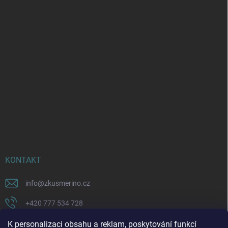
KONTAKT
info
@
zkusmerino.cz
+420 777 534 728
https://www.facebook.com/zkusmerino/
K personalizaci obsahu a reklam, poskytování funkcí