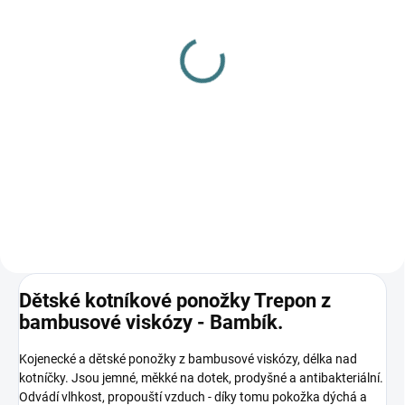
SKLADEM
(3 KS)
SKLADEM
(4 KS)
Dětské bambusové
Rostoucí bambusové
ponožky Trepon - Bobik
body Lambio, KR -
55 Kč
Vespa/petrolej
Detail
370 Kč
Detail
Dětské kotníkové ponožky Trepon z
bambusové viskózy - Bambík.
Kojenecké a dětské ponožky z bambusové viskózy, délka nad
kotníčky. Jsou jemné, měkké na dotek, prodyšné a antibakteriální.
Odvádí vlhkost, propouští vzduch - díky tomu pokožka dýchá a