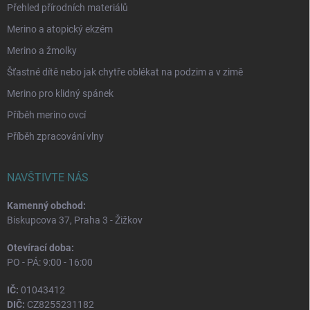
Přehled přírodních materiálů
Merino a atopický ekzém
Merino a žmolky
Šťastné dítě nebo jak chytře oblékat na podzim a v zimě
Merino pro klidný spánek
Příběh merino ovcí
Příběh zpracování vlny
NAVŠTIVTE NÁS
Kamenný obchod:
Biskupcova 37, Praha 3 - Žižkov
Otevírací doba:
PO - PÁ: 9:00 - 16:00
IČ:
01043412
DIČ:
CZ8255231182