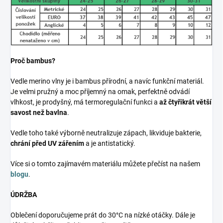
Proč bambus?
Vedle merino vlny je i bambus přírodní, a navíc funkční materiál.
Je velmi pružný a moc příjemný na omak, perfektně odvádí
vlhkost, je prodyšný, má termoregulační funkci a
až čtyřikrát větší
savost než bavlna
.
Vedle toho také výborně neutralizuje zápach, likviduje bakterie,
chrání před UV zářením
a je antistatický.
Více si o tomto zajímavém materiálu můžete přečíst na našem
blogu
.
ÚDRŽBA
Oblečení doporučujeme prát do 30°C na nízké otáčky. Dále je