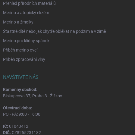
Přehled přírodních materiálů
Merino a atopický ekzém
Merino a žmolky
Šťastné dítě nebo jak chytře oblékat na podzim a v zimě
Merino pro klidný spánek
Příběh merino ovcí
Příběh zpracování vlny
NAVŠTIVTE NÁS
Kamenný obchod:
Biskupcova 37, Praha 3 - Žižkov
Otevírací doba:
PO - PÁ: 9:00 - 16:00
IČ:
01043412
DIČ:
CZ8255231182