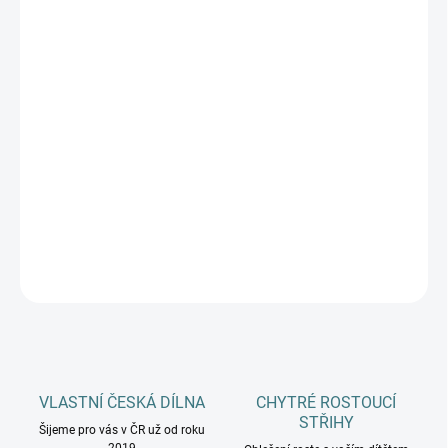
BARVA
DÉLKA CHODIDLA
DĚTI
MŮŽEME DORUČIT DO:
ZVOLTE VARIANTU
−
+
Přidat do košíku
DETAILNÍ INFORMACE
ZEPTAT SE
HLÍDAT
VLASTNÍ ČESKÁ DÍLNA
CHYTRÉ ROSTOUCÍ
STŘIHY
Šijeme pro vás v ČR už od roku