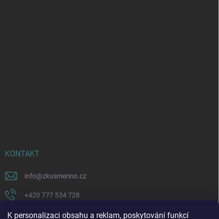
KONTAKT
info
@
zkusmerino.cz
+420 777 534 728
https://www.facebook.com/zkusmerino/
K personalizaci obsahu a reklam, poskytování funkcí