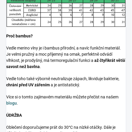
Proč bambus?
Vedle merino vlny je i bambus přírodní, a navíc funkční materiál.
Je velmi pružný a moc příjemný na omak, perfektně odvádí
vlhkost, je prodyšný, má termoregulační funkci a
až čtyřikrát větší
savost než bavlna
.
Vedle toho také výborně neutralizuje zápach, likviduje bakterie,
chrání před UV zářením
a je antistatický.
Více si o tomto zajímavém materiálu můžete přečíst na našem
blogu
.
ÚDRŽBA
Oblečení doporučujeme prát do 30°C na nízké otáčky. Dále je