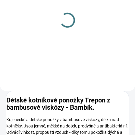
SKLADEM
(3 KS)
SKLADEM
(4 KS)
Dětské bambusové
Rostoucí bambusové
ponožky Trepon - Bobik
body Lambio, KR -
55 Kč
Vespa/petrolej
Detail
370 Kč
Detail
Dětské kotníkové ponožky Trepon z
bambusové viskózy - Bambík.
Kojenecké a dětské ponožky z bambusové viskózy, délka nad
kotníčky. Jsou jemné, měkké na dotek, prodyšné a antibakteriální.
Odvádí vlhkost, propouští vzduch - díky tomu pokožka dýchá a