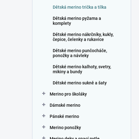
n
Dětská merino trička a tílka
í
p
Dětská merino pyžama a
a
komplety
n
Dětské merino nákrčníky, kukly,
e
čepice, čelenky a rukavice
l
Dětské merino punčocháče,
ponožky a návleky
Dětské merino kalhoty, svetry,
mikiny a bundy
Dětské merino sukně a šaty
Merino pro školáky
Dámské merino
Pánské merino
Merino ponožky
Merino deky a spací pytle