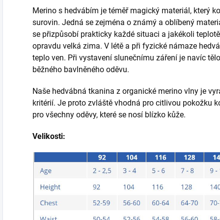
Merino s hedvábím je téměř magický materiál, který ko
surovin. Jedná se zejména o známý a oblíbený materi
se přizpůsobí prakticky každé situaci a jakékoli teplotě
opravdu velká zima. V létě a při fyzické námaze hedvá
teplo ven. Při vystavení slunečnímu záření je navíc tě
běžného bavlněného oděvu.
Naše hedvábná tkanina z organické merino vlny je vy
kritérií. Je proto zvláště vhodná pro citlivou pokožku k
pro všechny oděvy, které se nosí blízko kůže.
Velikosti: