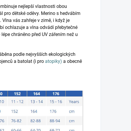
mbinuje nejlepší vlastnosti obou
ál pro dětské oděvy. Merino s hedvábím
. Vlna vás zahřeje v zimě, i když je
bí ochlazuje a vlna odvádí přebytečné
lo lépe chráněno před UV zářením než u
ráběna podle nejvyšších ekologických
ojenců a batolat (i pro
atopiky)
a obecně