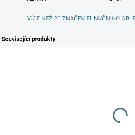
VÍCE NEŽ 20 ZNAČEK FUNKČNÍHO OBL
Související produkty
AKCE
AKCE
SKLADEM
SKLADEM
(>5 KS)
(>5 KS)
SONETT
SONETT Péče
Olivový prací
o vlnu a
gel na vlnu a
hedvábí 300
hedvábí 120
47 Kč
ml
ml
282 Kč