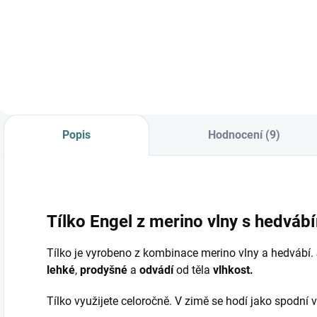
Do košíku
Do košíku
Popis
Hodnocení (9)
Tílko Engel z merino vlny s hedvábí
Tílko je vyrobeno z kombinace merino vlny a hedvábí. Je
lehké
,
prodyšné
a
odvádí
od těla
vlhkost.
Tílko využijete celoročně. V zimě se hodí jako spodní v