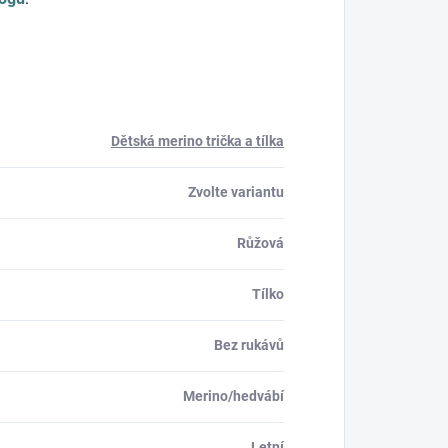
Dětská merino trička a tílka
Zvolte variantu
Růžová
Tílko
Bez rukávů
Merino/hedvábí
Letní