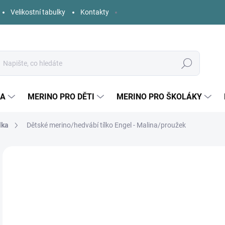
Velikostní tabulky
Kontakty
Hledat
KA
MERINO PRO DĚTI
MERINO PRO ŠKOLÁKY
lka
Dětské merino/hedvábí tílko Engel - Malina/proužek
9 hodnocení
Podrobnosti hodnocení
ZNAČKA:
ENGEL
o
Měr
ZVO
cena
DĚT