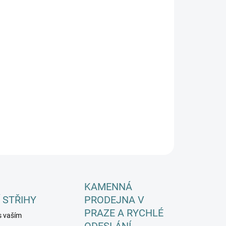
EME DORUČIT DO:
ZVOLTE VARIANTU
−
+
Přidat do košíku
ILNÍ INFORMACE
ZEPTAT SE
HLÍDAT
KAMENNÁ
 STŘIHY
PRODEJNA V
PRAZE A RYCHLÉ
s vaším