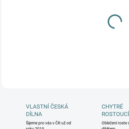
MŮŽ
DETA
VLASTNÍ ČESKÁ
CHYTRÉ
DÍLNA
ROSTOUCÍ
Šijeme pro vás v ČR už od
Oblečení roste 
roku 2019
dítětem