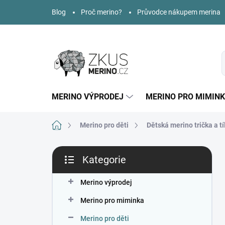
Přejít
Blog
Proč merino?
Průvodce nákupem merina
na
obsah
MERINO VÝPRODEJ
MERINO PRO MIMIN
Domů
Merino pro děti
Dětská merino trička a tí
P
Kategorie
o
Přeskočit
s
kategorie
t
Merino výprodej
r
Merino pro miminka
a
n
Merino pro děti