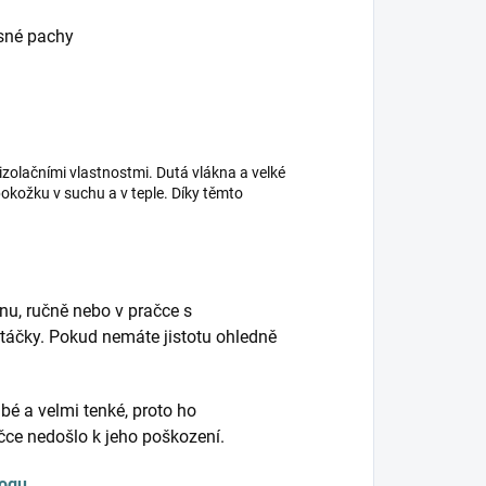
esné pachy
izolačními vlastnostmi. Dutá vlákna a velké
kožku v suchu a v teple. Díky těmto
nu, ručně nebo v pračce s
táčky. Pokud nemáte jistotu ohledně
bé a velmi tenké, proto ho
ačce nedošlo k jeho poškození.
logu
.