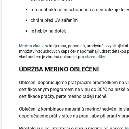
má antibakteriální schopnosti a neutralizuje těl
chrání před UV zářením
je hebký na dotek
Merino vlna
je velmi jemná, pohodlná, prodyšná s vynikajícími 
množství vzduchových kapsiček napomáhají udržet dětskou po
vlastnostem je vhodná dokonce i pro
ekzematiky
.
ÚDRŽBA MERINO OBLEČENÍ
Oblečení doporučujeme prát pracím prostředkem na vl
certifikovaným programem na vlnu do 30°C na nízké o
certifikace pračky, perte merino raději ručně.
Oblečení z kombinace materiálů merino/hedvání je sla
doporučujeme prát v síťce na praní, aby při praní v pr
Přečtěte si více informací o péči o merino na našem
b