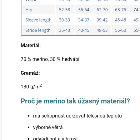
Materiál:
70 % merino, 30 % hedvábí
Gramáž:
2
180 g/m
Proč je merino tak úžasný materiál?
má schopnost udržovat tělesnou teplotu
výborně větrá
odvádí pot a vlhkost