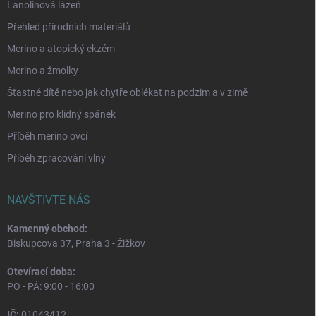
Lanolinová lázeň
Přehled přírodních materiálů
Merino a atopický ekzém
Merino a žmolky
Šťastné dítě nebo jak chytře oblékat na podzim a v zimě
Merino pro klidný spánek
Příběh merino ovcí
Příběh zpracování vlny
NAVŠTIVTE NÁS
Kamenný obchod:
Biskupcova 37, Praha 3 - Žižkov
Otevírací doba:
PO - PÁ: 9:00 - 16:00
IČ:
01043412