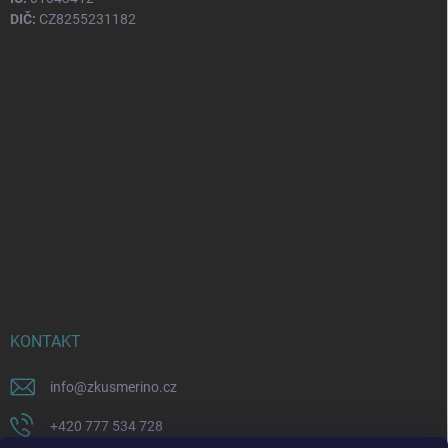
DIČ:
CZ8255231182
KONTAKT
info
@
zkusmerino.cz
+420 777 534 728