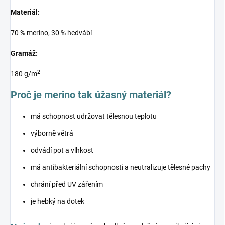
Materiál:
70 % merino, 30 % hedvábí
Gramáž:
2
180 g/m
Proč je merino tak úžasný materiál?
má schopnost udržovat tělesnou teplotu
výborně větrá
odvádí pot a vlhkost
má antibakteriální schopnosti a neutralizuje tělesné pachy
chrání před UV zářením
je hebký na dotek