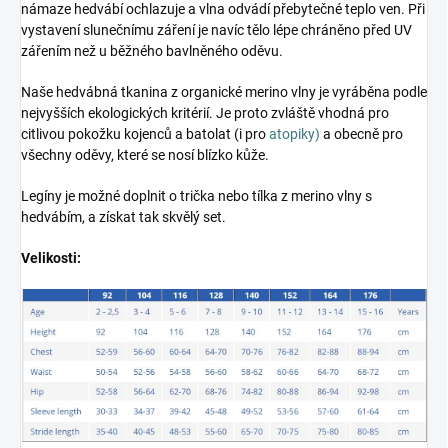
námaze hedvábí ochlazuje a vlna odvádí přebytečné teplo ven. Při
vystavení slunečnímu záření je navíc tělo lépe chráněno před UV
zářením než u běžného bavlněného oděvu.
Naše hedvábná tkanina z organické merino vlny je vyráběna podle
nejvyšších ekologických kritérií. Je proto zvláště vhodná pro
citlivou pokožku kojenců a batolat (i pro
atopiky)
a obecně pro
všechny oděvy, které se nosí blízko kůže.
Legíny je možné doplnit o trička nebo tílka z merino vlny s
hedvábím, a získat tak skvělý set.
Velikosti: