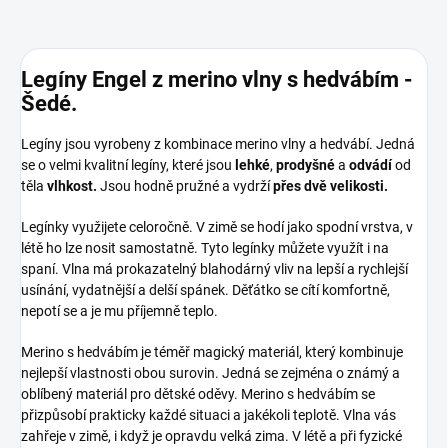
Legíny Engel z merino vlny s hedvábím -
Šedé.
Legíny jsou vyrobeny z kombinace merino vlny a hedvábí. Jedná
se o velmi kvalitní legíny, které jsou
lehké
,
prodyšné
a
odvádí
od
těla
vlhkost.
Jsou hodně pružné a vydrží
přes dvě velikosti.
Legínky využijete celoročně. V zimě se hodí jako spodní vrstva, v
létě ho lze nosit samostatně. Tyto legínky můžete využít i na
spaní. Vlna má prokazatelný blahodárný vliv na lepší a rychlejší
usínání, vydatnější a delší spánek. Děťátko se cítí komfortně,
nepotí se a je mu příjemně teplo.
Merino s hedvábím je téměř magický materiál, který kombinuje
nejlepší vlastnosti obou surovin. Jedná se zejména o známý a
oblíbený materiál pro dětské oděvy. Merino s hedvábím se
přizpůsobí prakticky každé situaci a jakékoli teplotě. Vlna vás
zahřeje v zimě, i když je opravdu velká zima. V létě a při fyzické