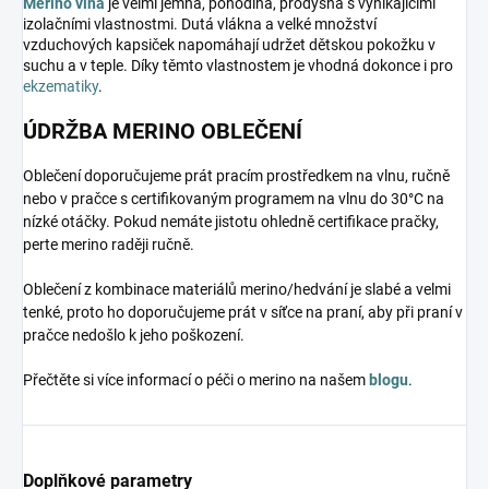
Merino vlna
je velmi jemná, pohodlná, prodyšná s vynikajícími
izolačními vlastnostmi. Dutá vlákna a velké množství
vzduchových kapsiček napomáhají udržet dětskou pokožku v
suchu a v teple. Díky těmto vlastnostem je vhodná dokonce i pro
ekzematiky
.
ÚDRŽBA MERINO OBLEČENÍ
Oblečení doporučujeme prát pracím prostředkem na vlnu, ručně
nebo v pračce s certifikovaným programem na vlnu do 30°C na
nízké otáčky. Pokud nemáte jistotu ohledně certifikace pračky,
perte merino raději ručně.
Oblečení z kombinace materiálů merino/hedvání je slabé a velmi
tenké, proto ho doporučujeme prát v síťce na praní, aby při praní v
pračce nedošlo k jeho poškození.
Přečtěte si více informací o péči o merino na našem
blogu
.
Doplňkové parametry