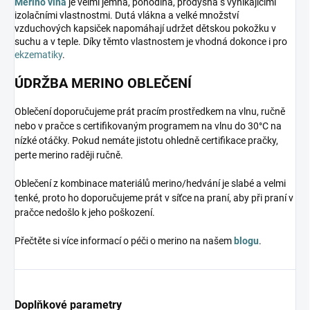
Merino vlna
je velmi jemná, pohodlná, prodyšná s vynikajícími
izolačními vlastnostmi. Dutá vlákna a velké množství
vzduchových kapsiček napomáhají udržet dětskou pokožku v
suchu a v teple. Díky těmto vlastnostem je vhodná dokonce i pro
ekzematiky
.
ÚDRŽBA MERINO OBLEČENÍ
Oblečení doporučujeme prát pracím prostředkem na vlnu, ručně
nebo v pračce s certifikovaným programem na vlnu do 30°C na
nízké otáčky. Pokud nemáte jistotu ohledně certifikace pračky,
perte merino raději ručně.
Oblečení z kombinace materiálů merino/hedvání je slabé a velmi
tenké, proto ho doporučujeme prát v síťce na praní, aby při praní v
pračce nedošlo k jeho poškození.
Přečtěte si více informací o péči o merino na našem
blogu
.
Doplňkové parametry