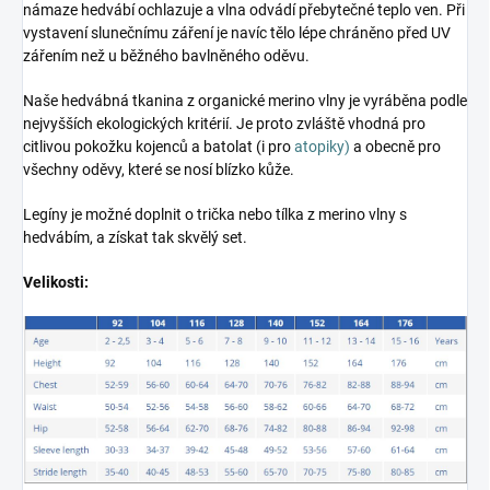
námaze hedvábí ochlazuje a vlna odvádí přebytečné teplo ven. Při
vystavení slunečnímu záření je navíc tělo lépe chráněno před UV
zářením než u běžného bavlněného oděvu.
Naše hedvábná tkanina z organické merino vlny je vyráběna podle
nejvyšších ekologických kritérií. Je proto zvláště vhodná pro
citlivou pokožku kojenců a batolat (i pro
atopiky)
a obecně pro
všechny oděvy, které se nosí blízko kůže.
Legíny je možné doplnit o trička nebo tílka z merino vlny s
hedvábím, a získat tak skvělý set.
Velikosti: