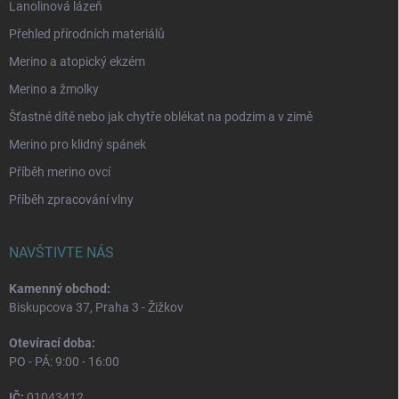
Lanolinová lázeň
Přehled přírodních materiálů
Merino a atopický ekzém
Merino a žmolky
Šťastné dítě nebo jak chytře oblékat na podzim a v zimě
Merino pro klidný spánek
Příběh merino ovcí
Příběh zpracování vlny
NAVŠTIVTE NÁS
Kamenný obchod:
Biskupcova 37, Praha 3 - Žižkov
Otevírací doba:
PO - PÁ: 9:00 - 16:00
IČ:
01043412