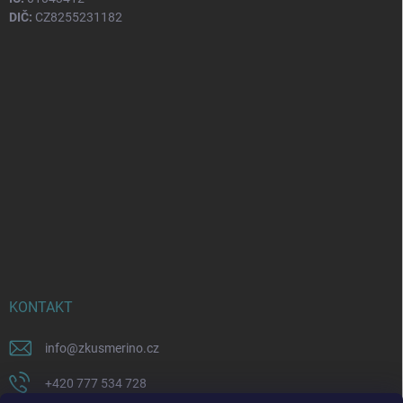
DIČ:
CZ8255231182
KONTAKT
info
@
zkusmerino.cz
+420 777 534 728