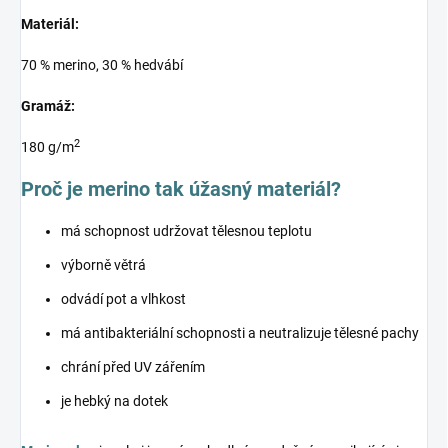
Materiál:
70 % merino, 30 % hedvábí
Gramáž:
2
180 g/m
Proč je merino tak úžasný materiál?
má schopnost udržovat tělesnou teplotu
výborně větrá
odvádí pot a vlhkost
má antibakteriální schopnosti a neutralizuje tělesné pachy
chrání před UV zářením
je hebký na dotek