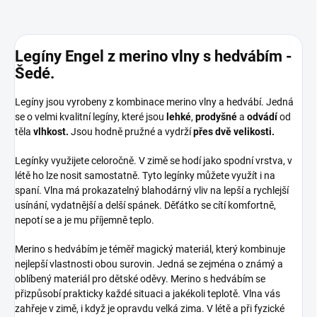
Legíny Engel z merino vlny s hedvábím -
Šedé.
Legíny jsou vyrobeny z kombinace merino vlny a hedvábí. Jedná
se o velmi kvalitní legíny, které jsou
lehké
,
prodyšné
a
odvádí
od
těla
vlhkost.
Jsou hodně pružné a vydrží
přes dvě velikosti.
Legínky využijete celoročně. V zimě se hodí jako spodní vrstva, v
létě ho lze nosit samostatně. Tyto legínky můžete využít i na
spaní. Vlna má prokazatelný blahodárný vliv na lepší a rychlejší
usínání, vydatnější a delší spánek. Děťátko se cítí komfortně,
nepotí se a je mu příjemně teplo.
Merino s hedvábím je téměř magický materiál, který kombinuje
nejlepší vlastnosti obou surovin. Jedná se zejména o známý a
oblíbený materiál pro dětské oděvy. Merino s hedvábím se
přizpůsobí prakticky každé situaci a jakékoli teplotě. Vlna vás
zahřeje v zimě, i když je opravdu velká zima. V létě a při fyzické