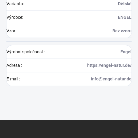
Varianta
:
Dětské
Výrobce
:
ENGEL
Vzor
:
Bez vzoru
Výrobní společnost
:
Engel
Adresa
:
https://engel-natur.de/
E-mail
:
info@engel-natur.de
Z
á
p