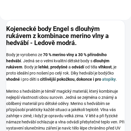
Kojenecké body Engel s dlouhým
rukávem z kombinace merino vlny a
hedvábí - Ledově modrá.
Body je vyrobeno ze
70 % merino vlny a 30 % přírodního
hedvábí
. Jedná se o velmi kvalitní dětské body s
dlouhým
rukávem
. Body je
lehké
,
prodyšné
a
odvádí
od těla
vlhkost
, je
proto ideální pro nošení po celý rok. Díky hedvábí je bodýčko
vhodné
i pro děti s
citlivější pokožkou, dokonce i pro
atopiky
.
Merino s hedvábím je téměř magický materiál, který kombinuje
nejlepší vlastnosti obou surovin. Jedná se zejména o známý a
oblíbený materiál pro dětské oděvy. Merino s hedvábím se
přizpůsobí prakticky každé situaci a jakékoli teplotě. Vlna vás
zahřeje v zimě, i když je opravdu velká zima. V létě a při fyzické
námaze hedvábí ochlazuje a vlna odvádí přebytečné teplo ven. Při
vystavení slunečnímu záření je navíc tělo lépe chráněno před UV