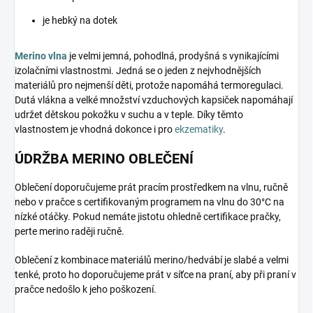
je hebký na dotek
Merino vlna
je velmi jemná, pohodlná, prodyšná s vynikajícími
izolačními vlastnostmi. Jedná se o jeden z nejvhodnějších
materiálů pro nejmenší děti, protože napomáhá termoregulaci.
Dutá vlákna a velké množství vzduchových kapsiček napomáhají
udržet dětskou pokožku v suchu a v teple. Díky těmto
vlastnostem je vhodná dokonce i pro
ekzematiky
.
ÚDRŽBA MERINO OBLEČENÍ
Oblečení doporučujeme prát pracím prostředkem na vlnu, ručně
nebo v pračce s certifikovaným programem na vlnu do 30°C na
nízké otáčky. Pokud nemáte jistotu ohledně certifikace pračky,
perte merino raději ručně.
Oblečení z kombinace materiálů merino/hedvábí je slabé a velmi
tenké, proto ho doporučujeme prát v síťce na praní, aby při praní v
pračce nedošlo k jeho poškození.