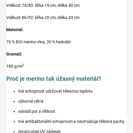
Velikost 74/80: šířka 19 cm, délka 40 cm
Velikost 86/92: šířka 20 cm, délka 43 cm
Materiál:
70 % BIO merino vlna, 30 % hedvábí
Gramáž:
2
180 g/m
Proč je merino tak úžasný materiál?
má schopnost udržovat tělesnou teplotu
výborně větrá
odvádí pot a vlhkost
má antibakteriální schopnosti a neutralizuje tělesné pachy
chrání před UV zářením