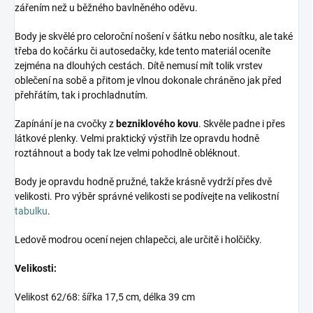
zářením než u běžného bavlněného oděvu.
Body je skvělé pro celoroční nošení v šátku nebo nosítku, ale také
třeba do kočárku či autosedačky, kde tento materiál oceníte
zejména na dlouhých cestách. Dítě nemusí mít tolik vrstev
oblečení na sobě a přitom je vlnou dokonale chráněno jak před
přehřátím, tak i prochladnutím.
Zapínání je na cvočky z
bezniklového kovu
. Skvěle padne i přes
látkové plenky. Velmi praktický výstřih lze opravdu hodně
roztáhnout a body tak lze velmi pohodlně obléknout.
Body je opravdu hodně pružné, takže krásně vydrží přes dvě
velikosti. Pro výběr správné velikosti se podívejte na velikostní
tabulku
.
Ledově modrou ocení nejen chlapečci, ale určitě i holčičky.
Velikosti:
Velikost 62/68: šířka 17,5 cm, délka 39 cm