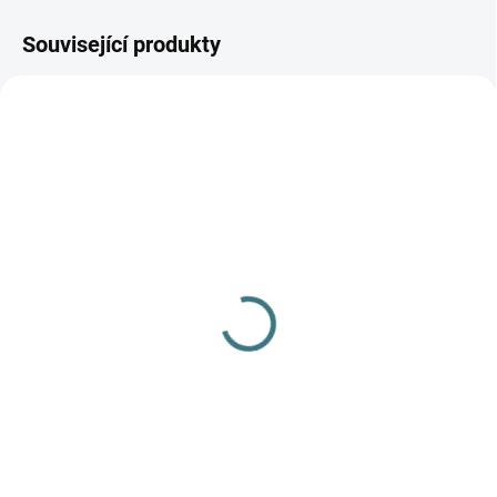
Související produkty
AKCE
SKLADEM
(4 KS)
SKLADEM
(>5 KS)
Merino/hedvábí čepice
SONETT Péče o vlnu a
Engel - Tmavě modrá
hedvábí 300 ml
363 Kč
od
282 Kč
Detail
Do košíku