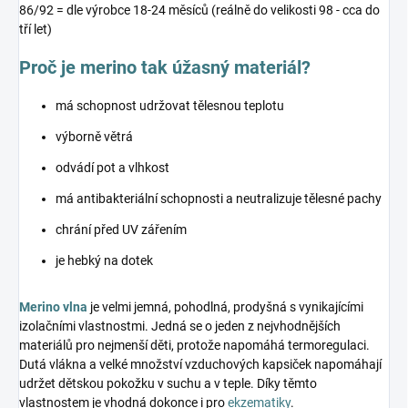
86/92 = dle výrobce 18-24 měsíců (reálně do velikosti 98 - cca do
tří let)
Proč je merino tak úžasný materiál?
má schopnost udržovat tělesnou teplotu
výborně větrá
odvádí pot a vlhkost
má antibakteriální schopnosti a neutralizuje tělesné pachy
chrání před UV zářením
je hebký na dotek
Merino vlna
je velmi jemná, pohodlná, prodyšná s vynikajícími
izolačními vlastnostmi. Jedná se o jeden z nejvhodnějších
materiálů pro nejmenší děti, protože napomáhá termoregulaci.
Dutá vlákna a velké množství vzduchových kapsiček napomáhají
udržet dětskou pokožku v suchu a v teple. Díky těmto
vlastnostem je vhodná dokonce i pro
ekzematiky
.