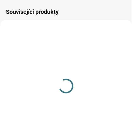
Související produkty
AKCE
SKLADEM
(2 KS)
SKLADEM
(2 KS)
SONETT Tekuté mýdlo
Merino/hedvábí body
na skvrny 1L
Engel, DR - Přírodní
309 Kč
644 Kč
od
Do košíku
Detail