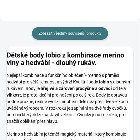
Zobrazit všechny související produkty
Dětské body Iobio z kombinace merino
vlny a hedvábí - dlouhý rukáv.
Nejlepší kombinace u funkčního oblečení - merino s příměsí
hedvábí pro větší jemnost a výdrž! Kvalitní body
Iobio
s dlouhým
rukávem. Body je
hřejivé a zároveň
prodyšné
a
odvádí
od těla
vlhkost
, je proto ideální pro nošení po celý rok. Body je opravdu
hodně pružné, reálně vydrží mnohem déle než přes dvě velikosti
uváděné výrobcem. V rozkroku je zapínání na dvě řady cvočků,
pomocí kterých lze nastavit velikost. Cvočky jsou i u krčku, pro
snažší oblékání přes hlavu.
Merino s hedvábím je téměř magický materiál, který kombinuje