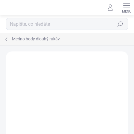
Přejít
na
obsah
Hledat
Merino body dlouhý rukáv
Podrobnosti hodnocení
Neohodnoceno
ZNAČKA:
IOBIO