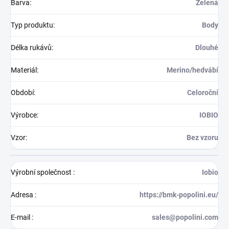
Barva
:
Zelená
Typ produktu
:
Body
Délka rukávů
:
Dlouhé
Materiál
:
Merino/hedvábí
Období
:
Celoroční
Výrobce
:
IOBIO
Vzor
:
Bez vzoru
Výrobní společnost
:
Iobio
Adresa
:
https://bmk-popolini.eu/
E-mail
:
sales@popolini.com