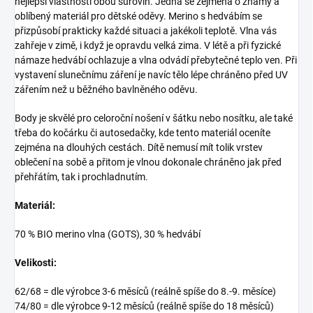
nejlepší vlastnosti obou surovin. Jedná se zejména o známý a
oblíbený materiál pro dětské oděvy. Merino s hedvábím se
přizpůsobí prakticky každé situaci a jakékoli teplotě. Vlna vás
zahřeje v zimě, i když je opravdu velká zima. V létě a při fyzické
námaze hedvábí ochlazuje a vlna odvádí přebytečné teplo ven. Při
vystavení slunečnímu záření je navíc tělo lépe chráněno před UV
zářením než u běžného bavlněného oděvu.
Body je skvělé pro celoroční nošení v šátku nebo nosítku, ale také
třeba do kočárku či autosedačky, kde tento materiál oceníte
zejména na dlouhých cestách. Dítě nemusí mít tolik vrstev
oblečení na sobě a přitom je vlnou dokonale chráněno jak před
přehřátím, tak i prochladnutím.
Materiál:
70 % BIO merino vlna (GOTS), 30 % hedvábí
Velikosti:
62/68 = dle výrobce 3-6 měsíců (reálně spíše do 8.-9. měsíce)
74/80 = dle výrobce 9-12 měsíců (reálně spíše do 18 měsíců)