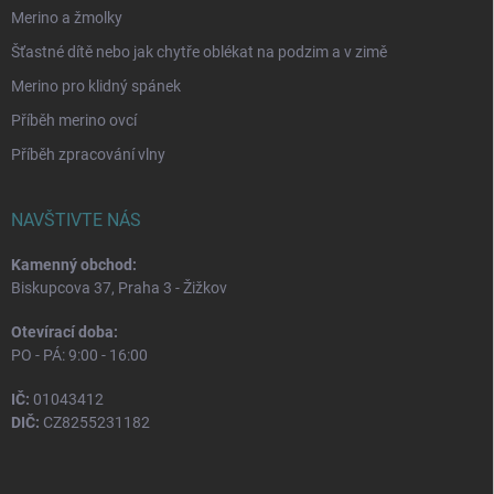
Merino a žmolky
Šťastné dítě nebo jak chytře oblékat na podzim a v zimě
Merino pro klidný spánek
Příběh merino ovcí
Příběh zpracování vlny
NAVŠTIVTE NÁS
Kamenný obchod:
Biskupcova 37, Praha 3 - Žižkov
Otevírací doba:
PO - PÁ: 9:00 - 16:00
IČ:
01043412
DIČ:
CZ8255231182