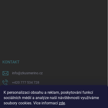
KONTAKT
info
@
zkusmerino.cz
+420 777 534 728
https://www.facebook.com/zkusmerino/
K personalizaci obsahu a reklam, poskytování funkcí
sociálních médií a analýze naší návštěvnosti využíváme
zkusmerino.cz
soubory cookies. Více informací
zde
.